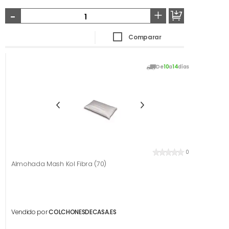
-
+
Comparar
De
10
a
14
días
0
Almohada Mash Kol Fibra (70)
Vendido por
COLCHONESDECASA.ES