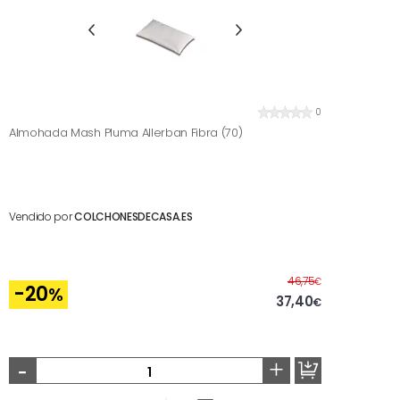
0
Almohada Mash Pluma Allerban Fibra (70)
Vendido por
COLCHONESDECASA.ES
Antes
46,75
€
-20
%
37,40
€
-
+