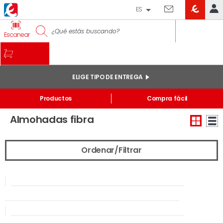
ES
EROSKI
IDENTIFÍCATE
Escanear
CLUB
INICIO
MI CUENTA
ELIGE TIPO DE ENTREGA
Pedidos online
Inicio
/
Descanso
/
Almohadas
Productos
Compra fácil
Mis productos comprados en tienda y online
Almohadas fibra
Listas
INFORMACIÓN GENERAL
Ordenar/Filtrar