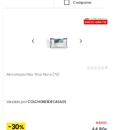
Comparar
De
10
a
14
días
ENVÍO GRATIS
0
Almohada Flex Thai Fibra (70)
Vendido por
COLCHONESDECASA.ES
Antes
64,00
€
-30
%
44,80
€