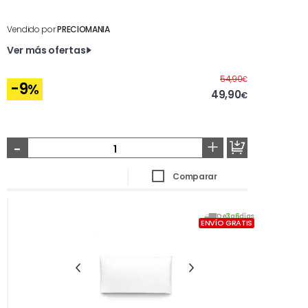
Vendido por
PRECIOMANIA
Ver más ofertas
Antes
54,90
€
-9
%
49,90
€
-
+
Comparar
De
3
a
6
días
ENVÍO GRATIS