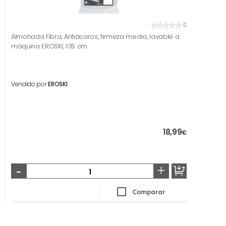
0
Almohada Fibra, Antiácaros, firmeza media, lavable a
máquina EROSKI, 135 cm
Vendido por
EROSKI
18,99
€
-
+
Comparar