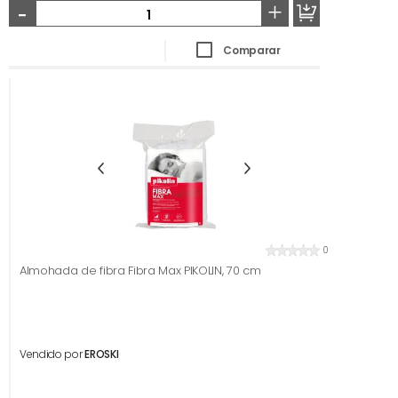
-
+
Comparar
0
Almohada de fibra Fibra Max PIKOLIN, 70 cm
Vendido por
EROSKI