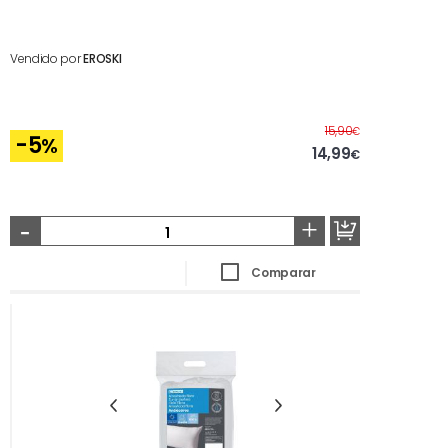
Vendido por
EROSKI
Antes
15,90
€
-5
%
14,99
€
-
+
Comparar