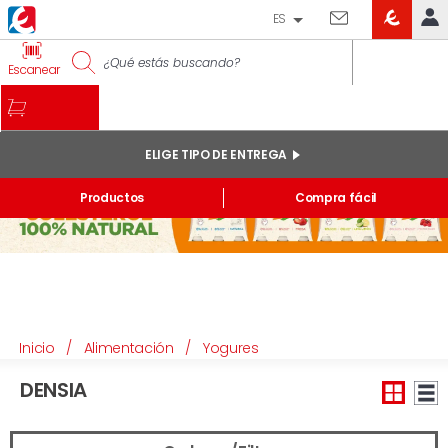
ES
EROSKI
IDENTIFÍCATE
Escanear
CLUB
INICIO
MI CUENTA
ELIGE TIPO DE ENTREGA
Pedidos online
Productos
Compra fácil
Mis productos comprados en tienda y online
Listas
INFORMACIÓN GENERAL
Inicio
/
Alimentación
/
Yogures
DENSIA