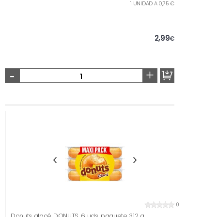
1 UNIDAD A 0,75 €
2,99
€
-
+
0
Donuts glacé DONUTS, 6 uds, paquete 312 g