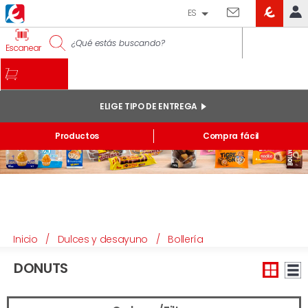
ES
EROSKI
IDENTIFÍCATE
Escanear
CLUB
INICIO
MI CUENTA
ELIGE TIPO DE ENTREGA
Pedidos online
Productos
Compra fácil
Mis productos comprados en tienda y online
Listas
INFORMACIÓN GENERAL
Inicio
/
Dulces y desayuno
/
Bollería
DONUTS