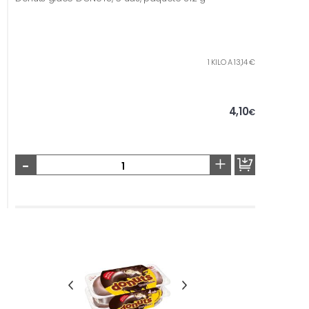
1 KILO A 13,14 €
4,10
€
-
+