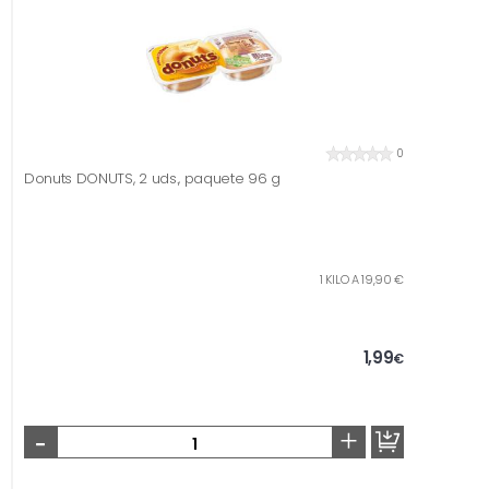
0
Donuts DONUTS, 2 uds., paquete 96 g
1 KILO A 19,90 €
1,99
€
-
+