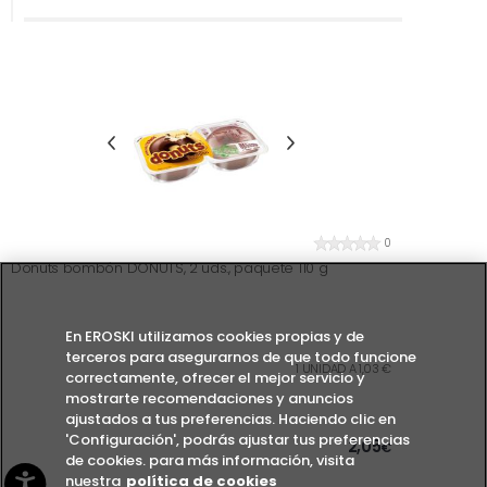
0
Donuts bombón DONUTS, 2 uds., paquete 110 g
En EROSKI utilizamos cookies propias y de
terceros para asegurarnos de que todo funcione
1 UNIDAD A 1,03 €
correctamente, ofrecer el mejor servicio y
mostrarte recomendaciones y anuncios
ajustados a tus preferencias. Haciendo clic en
'Configuración', podrás ajustar tus preferencias
2,05
€
de cookies. para más información, visita
nuestra
política de cookies