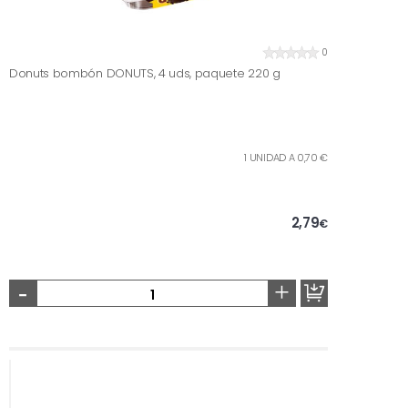
0
Donuts bombón DONUTS, 4 uds, paquete 220 g
1 UNIDAD A 0,70 €
2,79
€
-
+