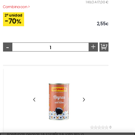
1 KILO A 17,00 €
Combina con >
2ª unidad
-70
%
2,55
€
-
+
0
Aceitunas negras LA ESPAÑOLA, lata 185 g