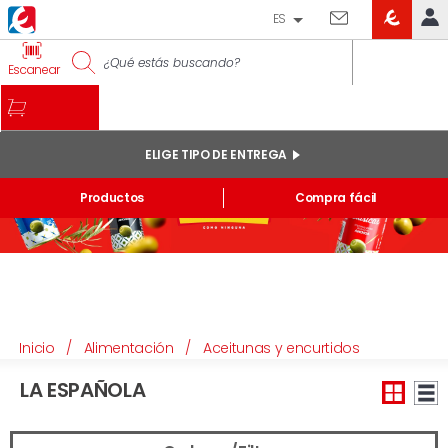
ES
EROSKI
IDENTIFÍCATE
Escanear
CLUB
INICIO
MI CUENTA
ELIGE TIPO DE ENTREGA
Pedidos online
Productos
Compra fácil
Mis productos comprados en tienda y online
Listas
INFORMACIÓN GENERAL
Inicio
/
Alimentación
/
Aceitunas y encurtidos
LA ESPAÑOLA