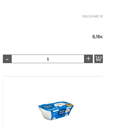
1 KILO A 14,67 €
6,16
€
-
+