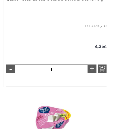
1 KILO A 20,71 €
4,35
€
-
+