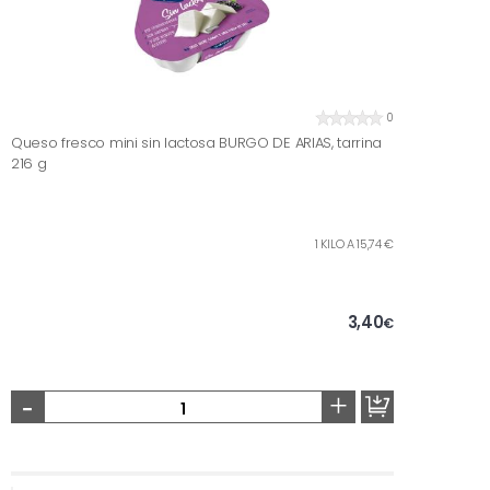
0
Queso fresco mini sin lactosa BURGO DE ARIAS, tarrina
216 g
1 KILO A 15,74 €
3,40
€
-
+