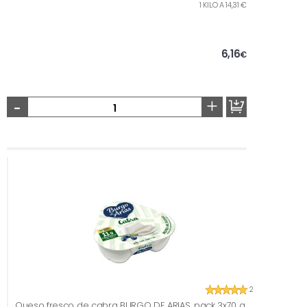
1 KILO A 14,31 €
6,16
€
-
+
2
Queso fresco de cabra BURGO DE ARIAS, pack 3x70 g