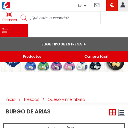
ES
EROSKI
IDENTIFÍCATE
Escanear
CLUB
INICIO
MI CUENTA
ELIGE TIPO DE ENTREGA
Pedidos online
Productos
Compra fácil
Mis productos comprados en tienda y online
Listas
INFORMACIÓN GENERAL
Inicio
/
Frescos
/
Queso y membrillo
BURGO DE ARIAS