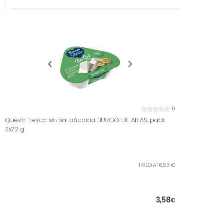
0
Queso fresco sin sal añadida BURGO DE ARIAS, pack
3x72 g
1 KILO A 16,53 €
3,58
€