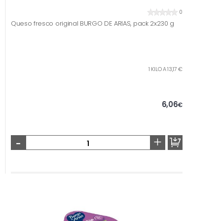
0
Queso fresco original BURGO DE ARIAS, pack 2x230 g
1 KILO A 13,17 €
6,06
€
-
+