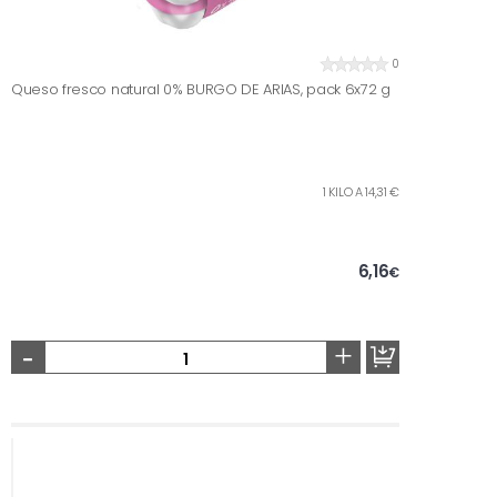
0
Queso fresco natural 0% BURGO DE ARIAS, pack 6x72 g
1 KILO A 14,31 €
6,16
€
-
+