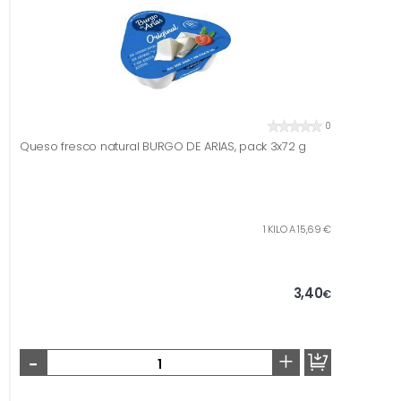
0
Queso fresco natural BURGO DE ARIAS, pack 3x72 g
1 KILO A 15,69 €
3,40
€
-
+