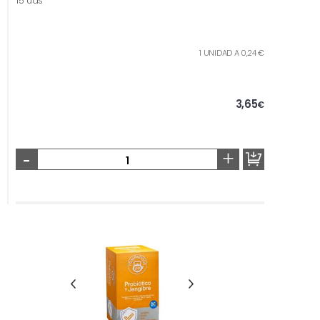
15 uds
1 UNIDAD A 0,24 €
3,65
€
-
+