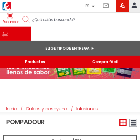
ES
EROSKI
IDENTIFÍCATE
Escanear
CLUB
INICIO
MI CUENTA
ELIGE TIPO DE ENTREGA
Pedidos online
Productos
Compra fácil
Mis productos comprados en tienda y online
Listas
INFORMACIÓN GENERAL
Inicio
/
Dulces y desayuno
/
Infusiones
POMPADOUR