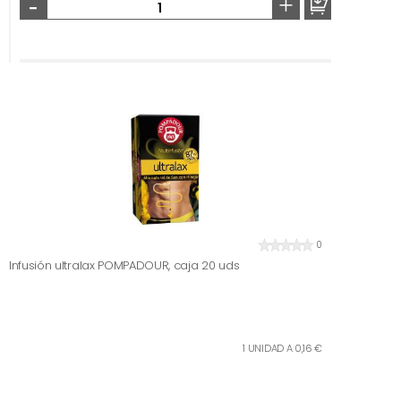
-
+
0
Infusión ultralax POMPADOUR, caja 20 uds
1 UNIDAD A 0,16 €