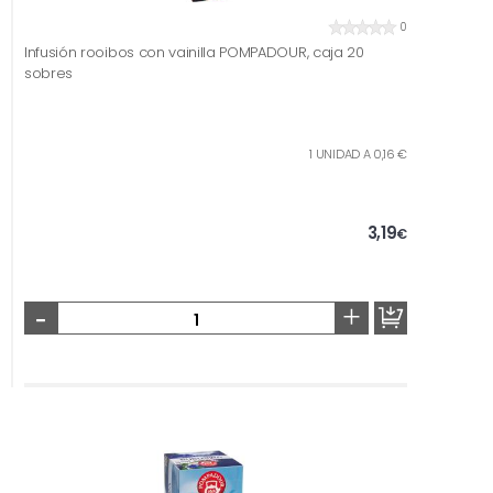
0
Infusión rooibos con vainilla POMPADOUR, caja 20
sobres
1 UNIDAD A 0,16 €
3,19
€
-
+