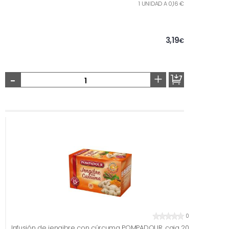
1 UNIDAD A 0,16 €
3,19
€
-
+
0
Infusión de jengibre con cúrcuma POMPADOUR, caja 20