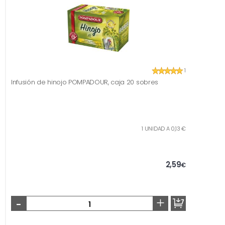
1
Infusión de hinojo POMPADOUR, caja 20 sobres
1 UNIDAD A 0,13 €
2,59
€
-
+