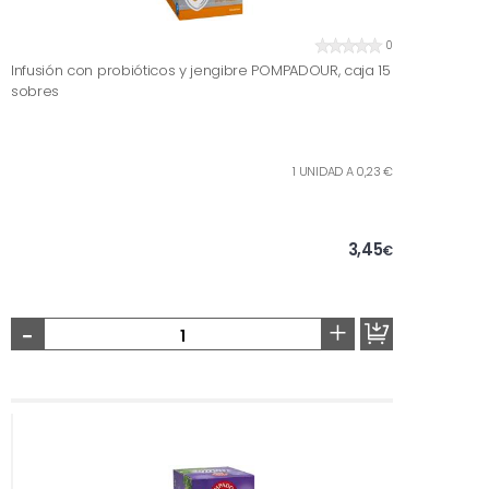
0
Infusión con probióticos y jengibre POMPADOUR, caja 15
sobres
1 UNIDAD A 0,23 €
3,45
€
-
+