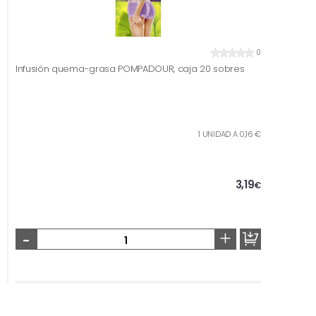
0
Infusión quema-grasa POMPADOUR, caja 20 sobres
1 UNIDAD A 0,16 €
3,19
€
-
+