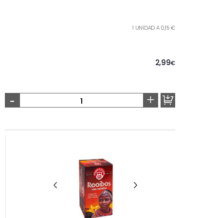
1 UNIDAD A 0,15 €
2,99
€
-
+