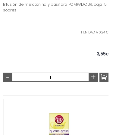
Infusión de melatonina y pasiflora POMPADOUR, caja 15
sobres
1 UNIDAD A 0,24 €
3,55
€
-
+