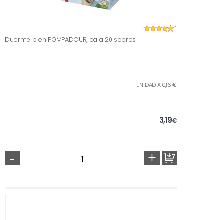
1
Duerme bien POMPADOUR, caja 20 sobres
1 UNIDAD A 0,16 €
3,19
€
-
+