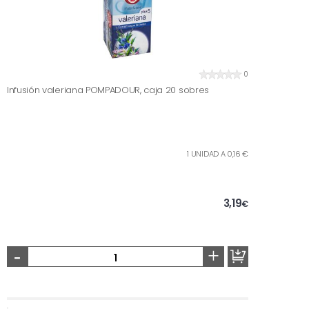
0
Infusión valeriana POMPADOUR, caja 20 sobres
1 UNIDAD A 0,16 €
3,19
€
-
+