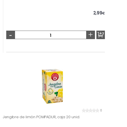
2,99
€
-
+
0
Jengibre de limón POMPADUR, caja 20 unid.