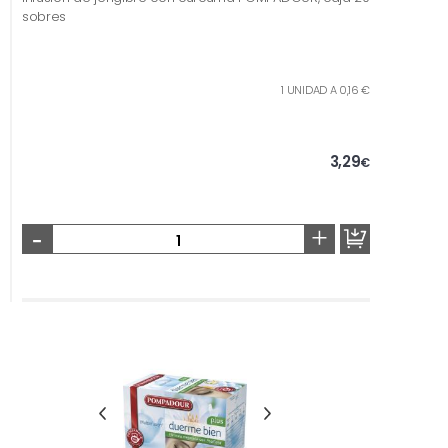
sobres
1 UNIDAD A 0,16 €
3,29
€
-
+