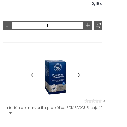
3,19
€
-
+
0
Infusión de manzanilla probiótica POMPADOUR, caja 15
uds