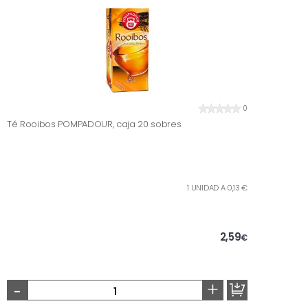
0
Té Rooibos POMPADOUR, caja 20 sobres
1 UNIDAD A 0,13 €
2,59
€
-
+