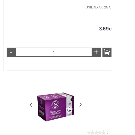
1 UNIDAD A 0,25 €
3,69
€
-
+
0