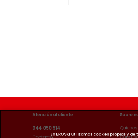
Atención al cliente
Sobre n
944 050 514
Quienes
En EROSKI utilizamos cookies propias y de
Condici
Contacto