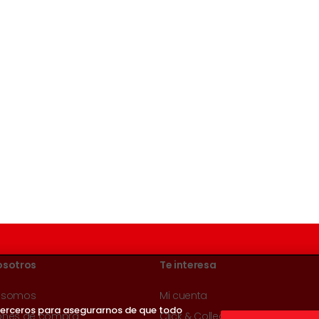
osotros
Te interesa
 somos
Mi cuenta
 terceros para asegurarnos de que todo
ones de compra
Click & Collect