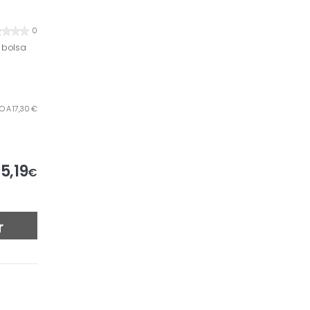
0
 bolsa
LO A 17,30 €
5,19
€
r