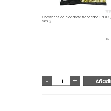
Corazones de alcachofa troceados FINDUS,
300 g
1 KI
-
+
Añadi