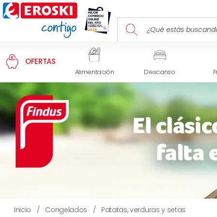
OFERTAS
Alimentación
Descanso
F
Inicio
/
Congelados
/
Patatas, verduras y setas