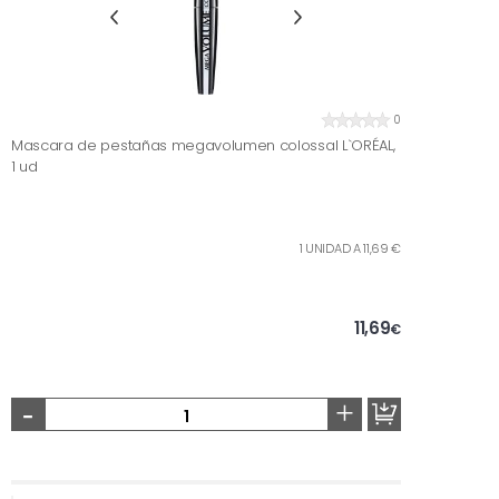
0
Mascara de pestañas megavolumen colossal L`ORÉAL,
1 ud
1 UNIDAD A 11,69 €
11,69
€
-
+