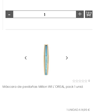
-
+
0
Máscara de pestañas Millon Wt L`OREAL, pack 1 unid.
1 UNIDAD A 14,95 €