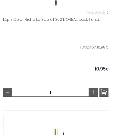
0
Lápiz Color Riche Le Sourcil 302 L`OREAL, pack 1 unid.
1 UNIDAD A 10,95 €
10,95
€
-
+