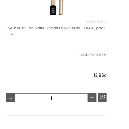
0
Eyeliner líquido Matte Signature 04 verde L`OREAL, pack
1 ud.
1 UNIDAD A 13,95 €
13,95
€
-
+