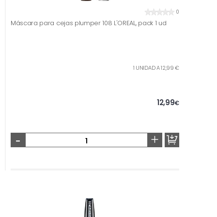
0
Máscara para cejas plumper 108 L'OREAL, pack 1 ud
1 UNIDAD A 12,99 €
12,99
€
-
+