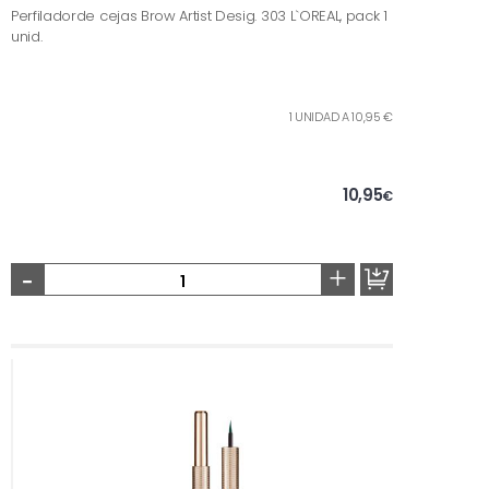
Perfiladorde cejas Brow Artist Desig. 303 L`OREAL, pack 1
unid.
1 UNIDAD A 10,95 €
10,95
€
-
+