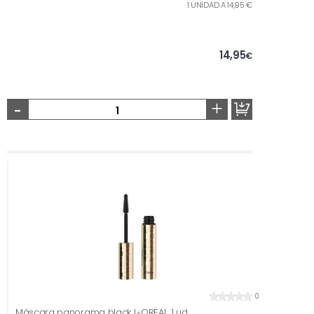
1 UNIDAD A 14,95 €
14,95
€
-
+
0
Máscara panorama black L¿OREAL, 1 ud