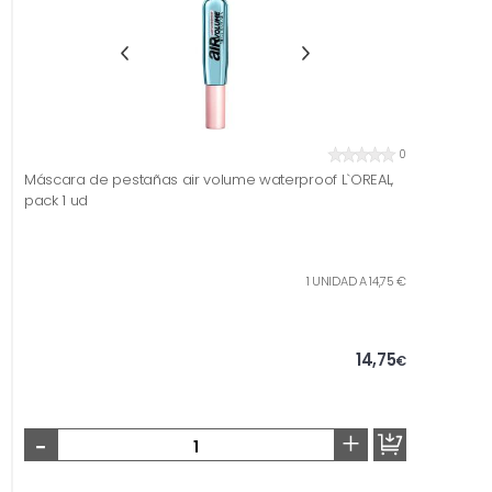
0
Máscara de pestañas air volume waterproof L`OREAL,
pack 1 ud
1 UNIDAD A 14,75 €
14,75
€
-
+