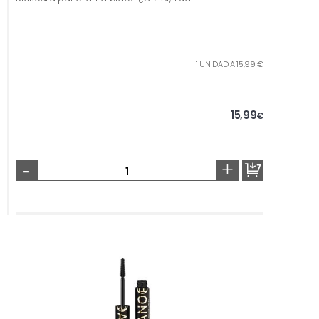
1 UNIDAD A 15,99 €
15,99
€
-
+