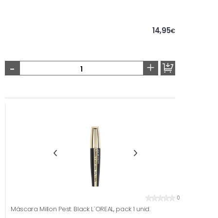
14,95
€
-
+
0
Máscara Millon Pest. Black L`OREAL, pack 1 unid.