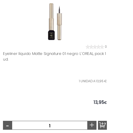
0
Eyeliner líquido Matte Signature 01 negro L`OREAL, pack 1
ud.
1 UNIDAD A 13,95 €
13,95
€
-
+