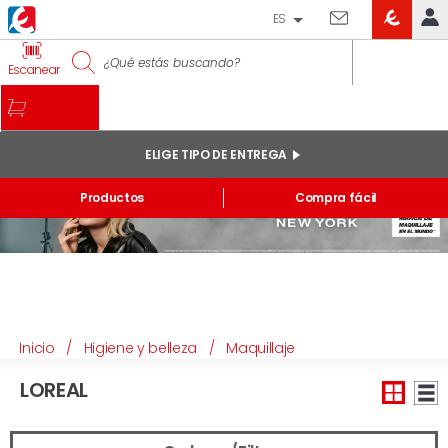
ES
EROSKI
IDENTIFÍCATE
Escanear
CLUB
INICIO
MI CUENTA
ELIGE TIPO DE ENTREGA
Pedidos online
Productos
Compra fácil
Mis productos comprados en tienda y online
Listas
INFORMACIÓN GENERAL
Inicio
/
Higiene y belleza
/
Maquillaje
LOREAL