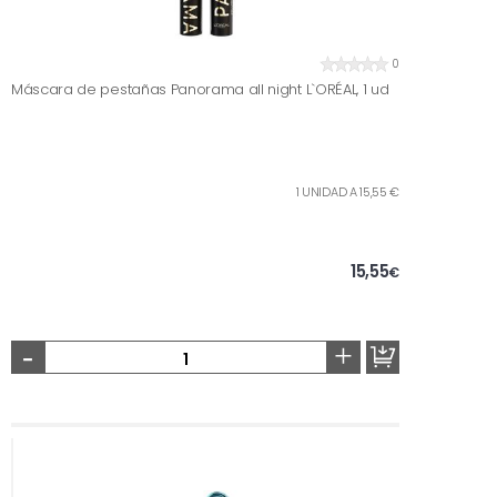
0
Máscara de pestañas Panorama all night L`ORÉAL, 1 ud
1 UNIDAD A 15,55 €
15,55
€
-
+