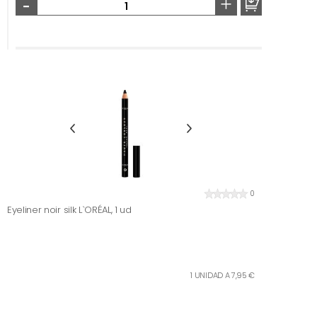
-
+
0
Eyeliner noir silk L`ORÉAL, 1 ud
1 UNIDAD A 7,95 €