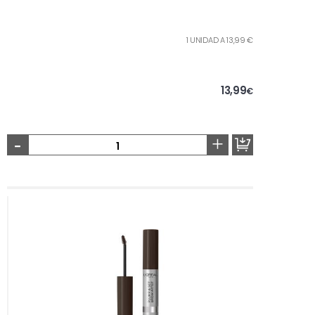
1 UNIDAD A 13,99 €
13,99
€
-
+