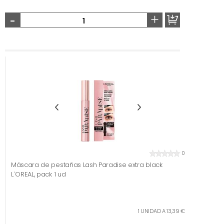
-
+
0
Máscara de pestañas Lash Paradise extra black
L`OREAL, pack 1 ud
1 UNIDAD A 13,39 €