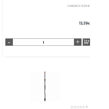
1 UNIDAD A 13,39 €
13,39
€
-
+
0