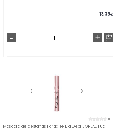
13,39
€
-
+
0
Máscara de pestañas Paradise Big Deal L`ORÉAL, 1 ud