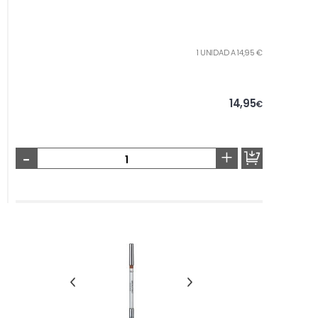
1 UNIDAD A 14,95 €
14,95
€
-
+