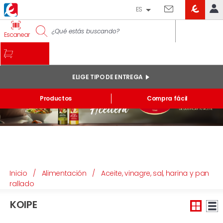
ES
EROSKI
IDENTIFÍCATE
Escanear
CLUB
INICIO
MI CUENTA
ELIGE TIPO DE ENTREGA
Pedidos online
Productos
Compra fácil
Mis productos comprados en tienda y online
Listas
INFORMACIÓN GENERAL
Inicio
/
Alimentación
/
Aceite, vinagre, sal, harina y pan
rallado
KOIPE