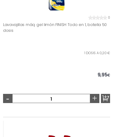
0
Lavavajillas máq. gel limón FINISH Todo en 1, botella 50
dosis
1 DOSIS A 0,20 €
9,95
€
-
+