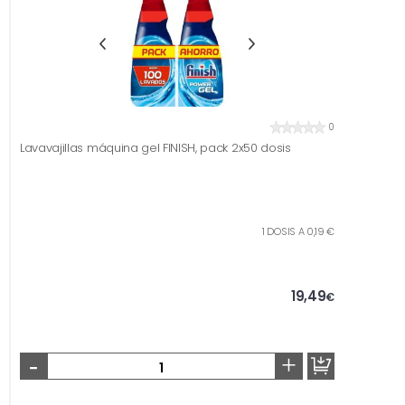
0
Lavavajillas máquina gel FINISH, pack 2x50 dosis
1 DOSIS A 0,19 €
19,49
€
-
+