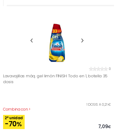
0
Lavavajillas máq. gel limón FINISH Todo en 1, botella 35
dosis
1 DOSIS A 0,21 €
Combina con >
2ª unidad
-70
%
7,09
€