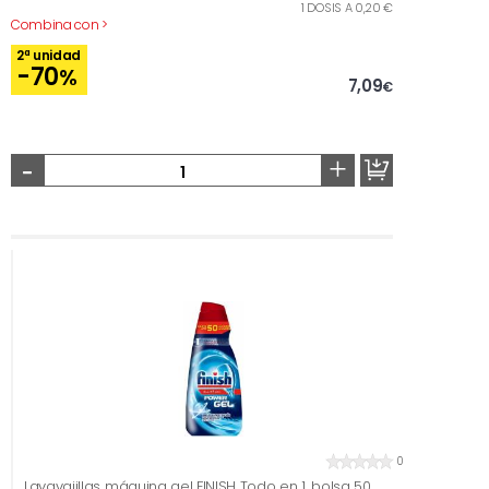
1 DOSIS A 0,20 €
Combina con >
2ª unidad
-70
%
7,09
€
-
+
0
Lavavajillas máquina gel FINISH Todo en 1, bolsa 50