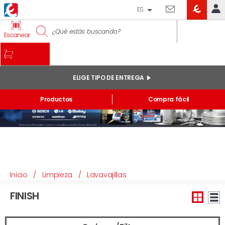
ES
EROSKI
IDENTIFÍCATE
Escanear
CLUB
INICIO
MI CUENTA
ELIGE TIPO DE ENTREGA
Pedidos online
Productos
Compra fácil
Mis productos comprados en tienda y online
Listas
INFORMACIÓN GENERAL
Inicio
/
Limpieza
/
Lavavajillas
FINISH