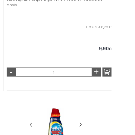
dosis
1 DOSIS A 0,20 €
9,90
€
-
+