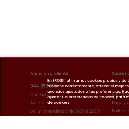
Atención al cliente
Sobre n
En EROSKI utilizamos cookies propias y de
944 050 514
Quienes
funcione correctamente, ofrecer el mejor 
anuncios ajustados a tus preferencias. Hac
Condici
Contacto
ajustar tus preferencias de cookies. para m
de cookies
Pago y 
Ayuda
Política
De lunes a sábado de 9:00 a 22:00h.
Política
Guía de accesibilidad web
Término