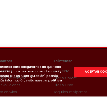
osotros
Te interesa
 terceros para asegurarnos de que todo
 somos
Mi cuenta
servicio y mostrarte recomendaciones y
ACEPTAR COO
iendo clic en 'Configuración', podrás
ones de compra
Click & Collect
ás información, visita nuestra
política
devoluciones
Click & Drive
 de cookies
Taquillas Inteligentes
 de Protección de Datos
Entrega a domicilio
s y condiciones de uso
Promociones y ofertas