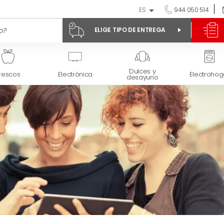
ES
944 050 514
ELIGE TIPO DE ENTREGA
Dulces y
rescos
Electrónica
Electrohog
desayuno