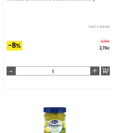
1 KILO A 6,64 €
Antes
2,39
€
-8
%
2,19
€
-
+