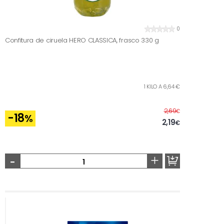
0
Confitura de ciruela HERO CLASSICA, frasco 330 g
1 KILO A 6,64 €
Antes
2,69
€
-18
%
2,19
€
-
+