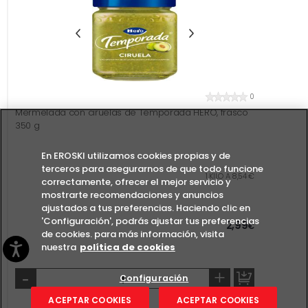
0
Mermelada con ciruelas de Temporada HERO, frasco
350 g
En EROSKI utilizamos cookies propias y de
terceros para asegurarnos de que todo funcione
1 KILO A 8,54 €
correctamente, ofrecer el mejor servicio y
mostrarte recomendaciones y anuncios
ajustados a tus preferencias. Haciendo clic en
'Configuración', podrás ajustar tus preferencias
2,99
€
de cookies. para más información, visita
nuestra
política de cookies
-
+
Configuración
ACEPTAR COOKIES
ACEPTAR COOKIES