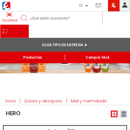
ES
EROSKI
IDENTIFÍCATE
Escanear
CLUB
INICIO
MI CUENTA
ELIGE TIPO DE ENTREGA
Pedidos online
Productos
Compra fácil
Mis productos comprados en tienda y online
Listas
INFORMACIÓN GENERAL
Inicio
/
Dulces y desayuno
/
Miel y mermelada
HERO