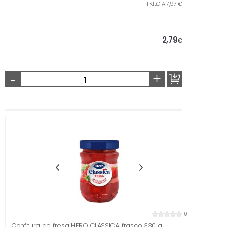
1 KILO A 7,97 €
2,79
€
-
+
0
Confitura de fresa HERO CLASSICA, frasco 330 g