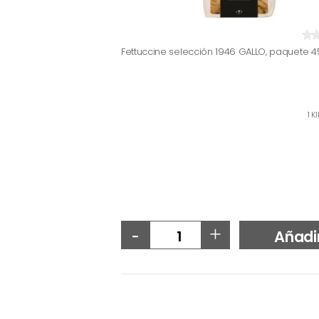
Fettuccine selección 1946 GALLO, paquete 4
1 K
-
+
Añadi