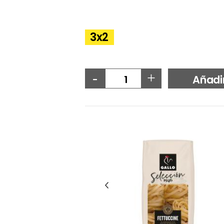
3x2
-
+
Añadi