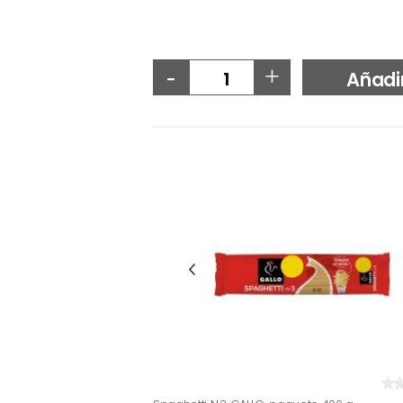
-
+
Añadi