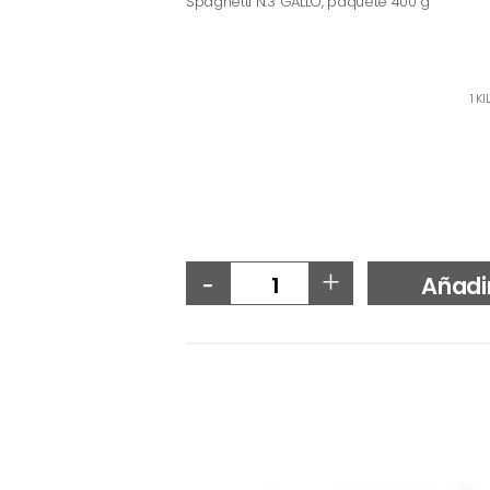
Spaghetti N.3 GALLO, paquete 400 g
1 K
-
+
Añadi