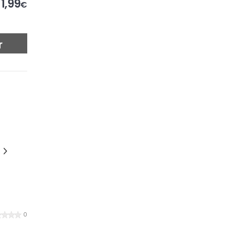
1,99
€
r
0