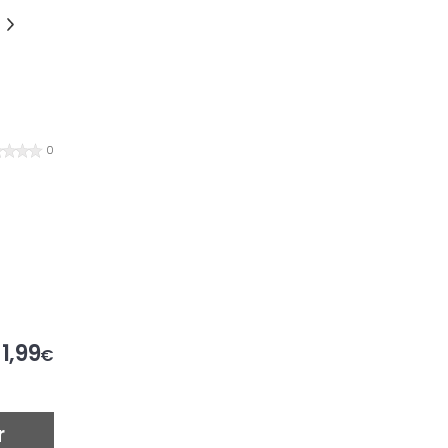
0
1,99
€
r