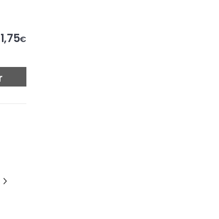
1,75
€
r