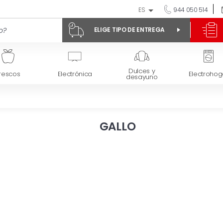
ES
944 050 514
ELIGE TIPO DE ENTREGA
Dulces y
rescos
Electrónica
Electrohog
desayuno
GALLO