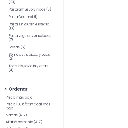
(23)
Pasta al huevo y nidos (5)
Pasta Gourmet (1)
Pasta sin gluten e integral
(10)
Pasta vegetal y ensaladas
(7)
Salsas (6)
Sémolas , tapioca y otras
(2)
Tortelinis, raviolis y otras
(4)
Ordenar
Precio más bajo
Precio (Euro/cantidad) más
bajo
Marcas (A-Z)
Alfabéticamente (A-Z)