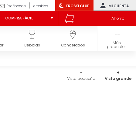
Escríbenos
eroski.es
EROSKI CLUB
MI CUENTA
Ahorro
COMPRA FÁCIL
Más
ar
Bebidas
Congelados
Higiene y belleza
productos
Vista pequeña
Vista grande