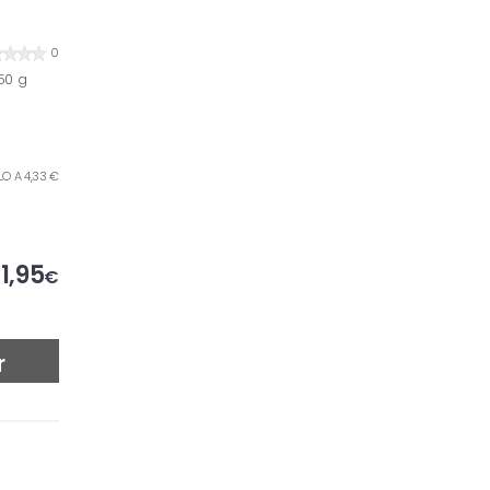
0
50 g
ILO A 4,33 €
1,95
€
r