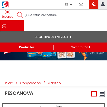
ES
EROSKI
IDENTIFÍCATE
Escanear
CLUB
INICIO
MI CUENTA
ELIGE TIPO DE ENTREGA
Pedidos online
Productos
Compra fácil
Mis productos comprados en tienda y online
Listas
INFORMACIÓN GENERAL
Inicio
/
Congelados
/
Marisco
PESCANOVA