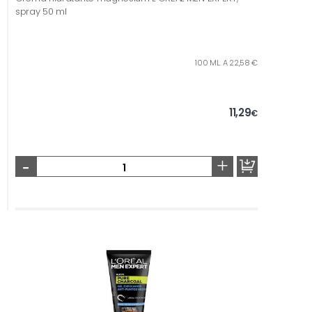
spray 50 ml
100 ML. A 22,58 €
11,29
€
-
+