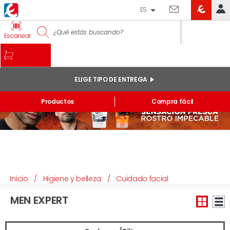
ES
EROSKI
IDENTIFÍCATE
Escanear
CLUB
INICIO
MI CUENTA
ELIGE TIPO DE ENTREGA
Pedidos online
Productos
Compra fácil
Mis productos comprados en tienda y online
Listas
INFORMACIÓN GENERAL
Inicio
/
Higiene y belleza
/
Cuidado facial
MEN EXPERT