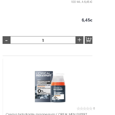
100 ML. A 6,45 €
6,45
€
-
+
0
Crema hidratante magnesium L`OREAL MEN EXPERT,