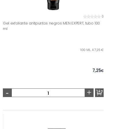
0
Gel exfoliante antipuntos negros MEN EXPERT, tubo 100
ml
100 ML. A 7,25 €
7,25
€
-
+