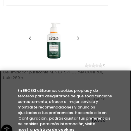
0
Gel limpiador purificante MEN EXPERT DERMA CONTROL,
bote 260 ml
En EROSKI utilizamos cookies propias y de
terceros para asegurarnos de que todo funcione
100 ML. A 4,07 €
correctamente, ofrecer el mejor servicio y
mostrarte recomendaciones y anuncios
ajustados a tus preferencias. Haciendo clic en
'Configuración', podrás ajustar tus preferencias
10,59
€
de cookies. para más información, visita
nuestra
política de cookies