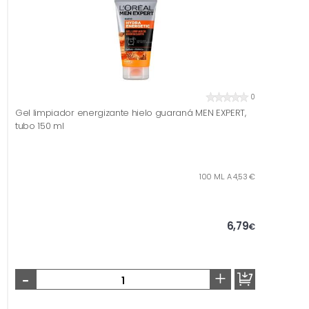
0
Gel limpiador energizante hielo guaraná MEN EXPERT,
tubo 150 ml
100 ML. A 4,53 €
6,79
€
-
+