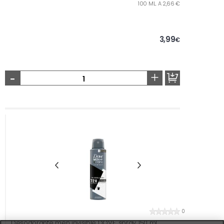
100 ML. A 2,66 €
3,99
€
-
+
0
Desodorante men invisible DOVE, spray 150 ml