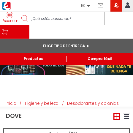
ES
EROSKI
IDENTIFÍCATE
Escanear
CLUB
INICIO
MI CUENTA
ELIGE TIPO DE ENTREGA
Pedidos online
Productos
Compra fácil
Mis productos comprados en tienda y online
Listas
INFORMACIÓN GENERAL
Inicio
/
Higiene y belleza
/
Desodorantes y colonias
DOVE