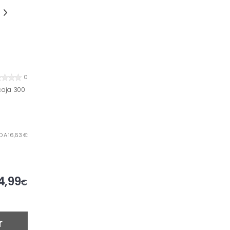
0
caja 300
LO A 16,63 €
4,99
€
r