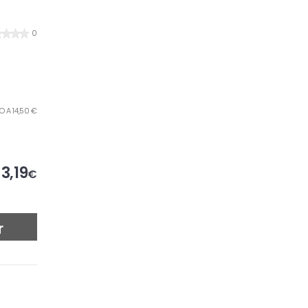
0
LO A 14,50 €
3,19
€
r