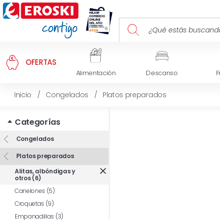
OFERTAS
Alimentación
Descanso
F
Inicio
/
Congelados
/
Platos preparados
Categorías
Congelados
Platos preparados
Alitas, albóndigas y
otros (6)
Canelones (5)
Croquetas (9)
Empanadillas (3)