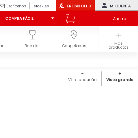
Escríbenos
eroski.es
EROSKI CLUB
MI CUENTA
Ahorro
COMPRA FÁCIL
Más
ar
Bebidas
Congelados
Higiene y belleza
productos
Vista pequeña
Vista grande