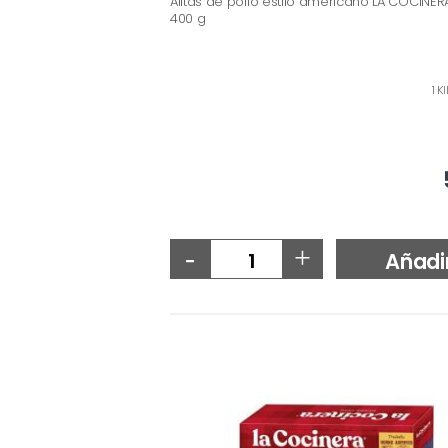
Alitas de pollo estilo americano LA COCINERA
400 g
1 K
-
+
Añadi