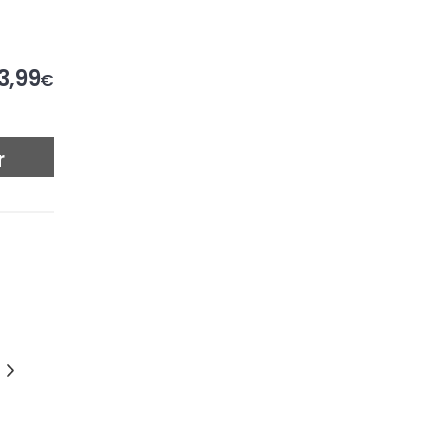
3,99
€
r