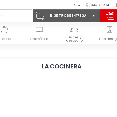
ES
944 050 514
ELIGE TIPO DE ENTREGA
Dulces y
rescos
Electrónica
Electrohog
desayuno
LA COCINERA