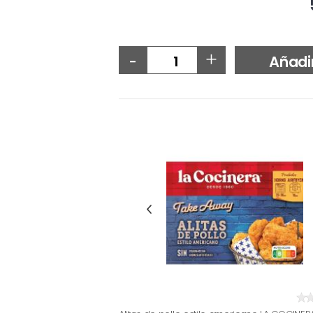
-
+
Añadi