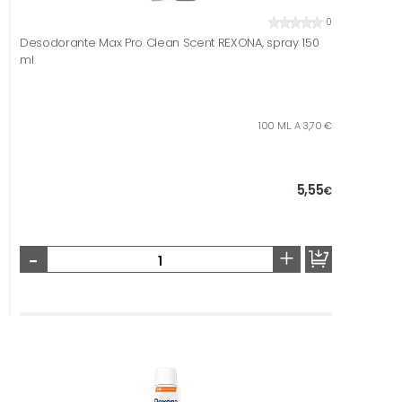
0
Desodorante Max Pro Clean Scent REXONA, spray 150
ml
100 ML. A 3,70 €
5,55
€
-
+