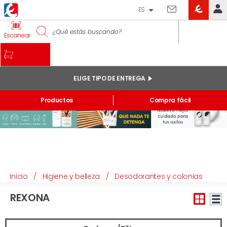
ES
EROSKI
IDENTIFÍCATE
Escanear
CLUB
INICIO
MI CUENTA
ELIGE TIPO DE ENTREGA
Pedidos online
Productos
Compra fácil
Mis productos comprados en tienda y online
Listas
INFORMACIÓN GENERAL
Inicio
/
Higiene y belleza
/
Desodorantes y colonias
REXONA