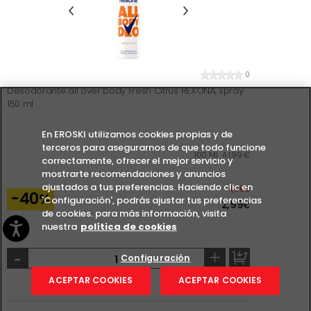
0
Desodorante all over body Fresh Citrus REXONA, spray
150 ml
En EROSKI utilizamos cookies propias y de
terceros para asegurarnos de que todo funcione
100 ML. A 1,99 €
correctamente, ofrecer el mejor servicio y
mostrarte recomendaciones y anuncios
ajustados a tus preferencias. Haciendo clic en
Antes
4,99
€
-40
%
'Configuración', podrás ajustar tus preferencias
2,99
€
de cookies. para más información, visita
nuestra
política de cookies
-
+
Configuración
ACEPTAR COOKIES
ACEPTAR COOKIES