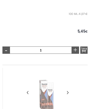
100 ML. A 1,37 €
5,45
€
-
+