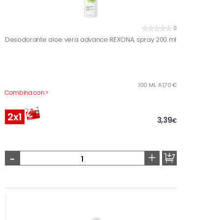
0
Desodorante aloe vera advance REXONA, spray 200 ml
100 ML. A 1,70 €
Combina con >
2x1
3,39
€
-
+