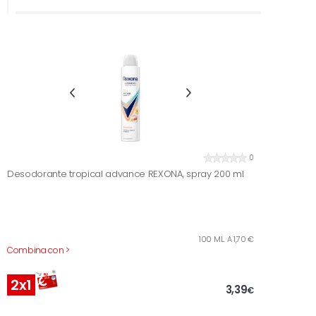
0
Desodorante tropical advance REXONA, spray 200 ml
100 ML. A 1,70 €
Combina con >
2x1
3,39
€