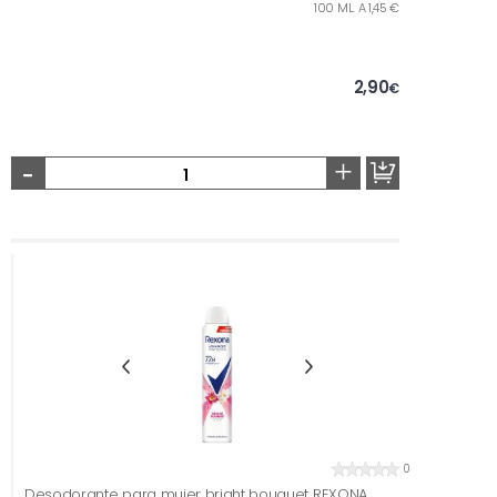
100 ML. A 1,45 €
2,90
€
-
+
0
Desodorante para mujer bright bouquet REXONA,