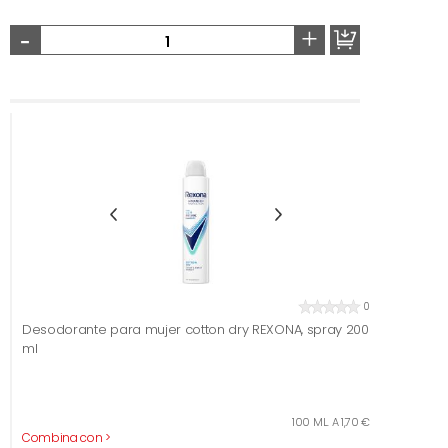
-
+
0
Desodorante para mujer cotton dry REXONA, spray 200
ml
100 ML. A 1,70 €
Combina con >