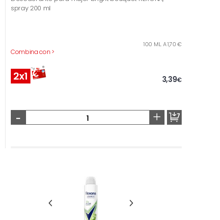
spray 200 ml
100 ML. A 1,70 €
Combina con >
2x1
3,39
€
-
+