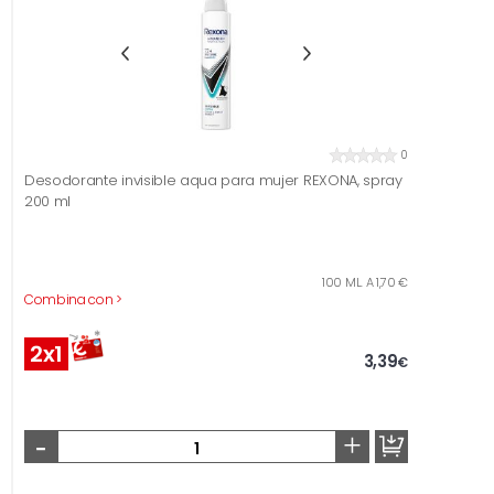
0
Desodorante invisible aqua para mujer REXONA, spray
200 ml
100 ML. A 1,70 €
Combina con >
2x1
3,39
€
-
+