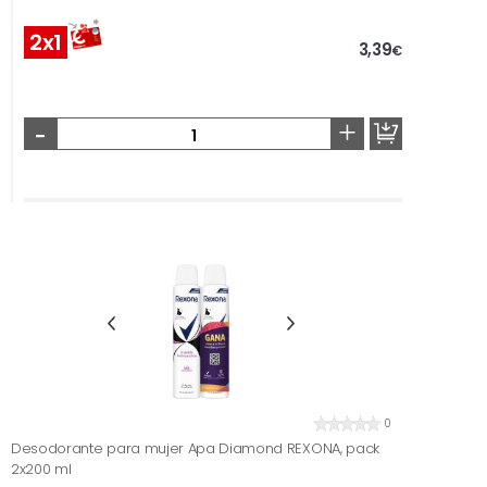
2x1
3,39
€
-
+
0
Desodorante para mujer Apa Diamond REXONA, pack
2x200 ml