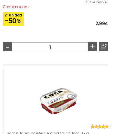
1 KILO A 24,92 €
Combina con >
2ª unidad
-50
%
2,99
€
-
+
1
Sardinilla en aceite de oliva CUCA, lata 115 g