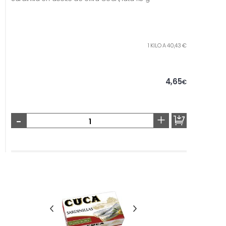
1 KILO A 40,43 €
4,65
€
-
+