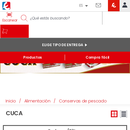
ES
EROSKI
IDENTIFÍCATE
Escanear
CLUB
INICIO
MI CUENTA
ELIGE TIPO DE ENTREGA
Pedidos online
Productos
Compra fácil
Mis productos comprados en tienda y online
Listas
INFORMACIÓN GENERAL
Inicio
/
Alimentación
/
Conservas de pescado
CUCA