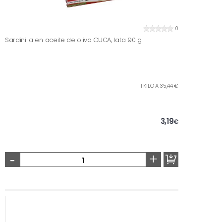
0
Sardinilla en aceite de oliva CUCA, lata 90 g
1 KILO A 35,44 €
3,19
€
-
+