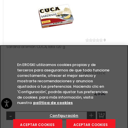
0
Sardina al limón CUCA, lata 120 g
En EROSKI utilizamos cookies propias y de
terceros para asegurarnos de que todo funcione
1 KILO A 24,92 €
correctamente, ofrecer el mejor servicio y
mostrarte recomendaciones y anuncios
ajustados a tus preferencias. Haciendo clic en
'Configuración', podrás ajustar tus preferencias
2,99
€
de cookies. para más información, visita
nuestra
política de cookies
-
+
Configuración
ACEPTAR COOKIES
ACEPTAR COOKIES