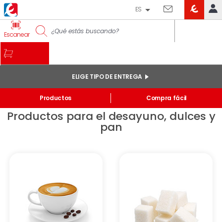
ES
EROSKI
IDENTIFÍCATE
Escanear
CLUB
INICIO
MI CUENTA
ELIGE TIPO DE ENTREGA
Pedidos online
Inicio
Productos
Compra fácil
Mis productos comprados en tienda y online
Productos para el desayuno, dulces y
Listas
pan
INFORMACIÓN GENERAL