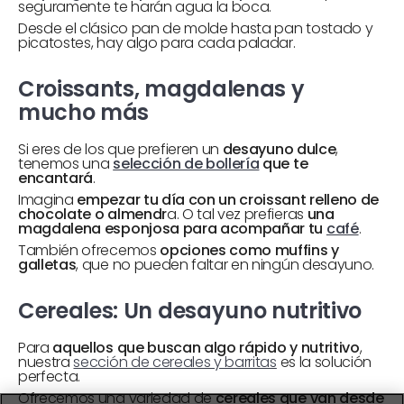
seguramente te harán agua la boca.
Desde el clásico pan de molde hasta pan tostado y
picatostes, hay algo para cada paladar.
Croissants, magdalenas y
mucho más
Si eres de los que prefieren un
desayuno dulce
,
tenemos una
selección de bollería
que te
encantará
.
Imagina
empezar tu día con un croissant relleno de
chocolate o almendr
a. O tal vez prefieras
una
magdalena esponjosa para acompañar tu
café
.
También ofrecemos
opciones como muffins y
galletas
, que no pueden faltar en ningún desayuno.
Cereales: Un desayuno nutritivo
Para
aquellos que buscan algo rápido y nutritivo
,
nuestra
sección de cereales y barritas
es la solución
perfecta.
Ofrecemos una variedad de
cereales que van desde