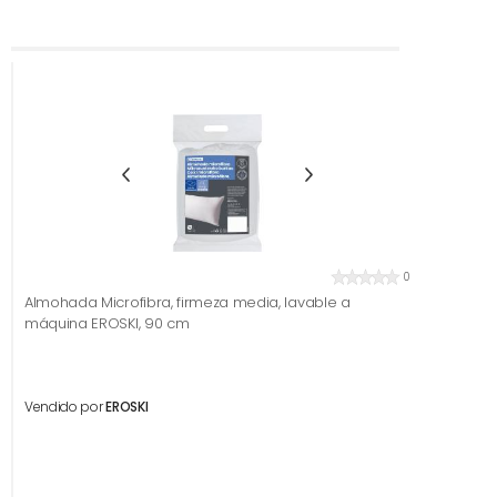
0
Almohada Microfibra, firmeza media, lavable a
máquina EROSKI, 90 cm
Vendido por
EROSKI