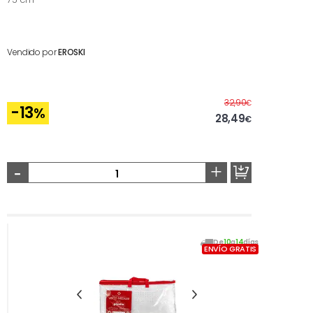
Vendido por
EROSKI
Antes
32,90
€
-13
%
28,49
€
-
+
De
10
a
14
días
ENVÍO GRATIS