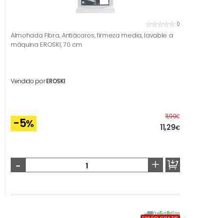
0
Almohada Fibra, Antiácaros, firmeza media, lavable a
máquina EROSKI, 70 cm
Vendido por
EROSKI
Antes
11,90
€
-5
%
11,29
€
-
+
De
5
a
8
días