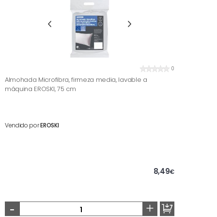
0
Almohada Microfibra, firmeza media, lavable a
máquina EROSKI, 75 cm
Vendido por
EROSKI
8,49
€
-
+