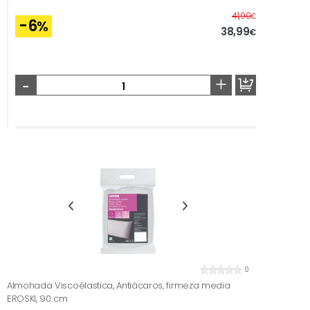
Antes
41,90
€
-6
%
38,99
€
-
+
0
Almohada Viscoélastica, Antiácaros, firmeza media
EROSKI, 90 cm