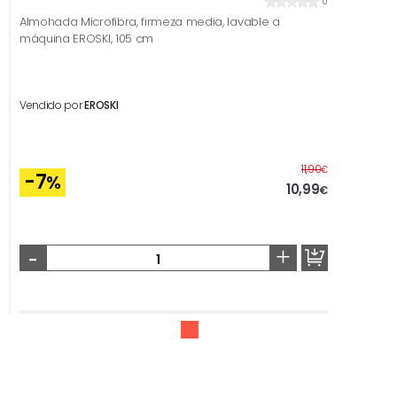
0
Almohada Microfibra, firmeza media, lavable a
máquina EROSKI, 105 cm
Vendido por
EROSKI
Antes
11,90
€
-7
%
10,99
€
-
+