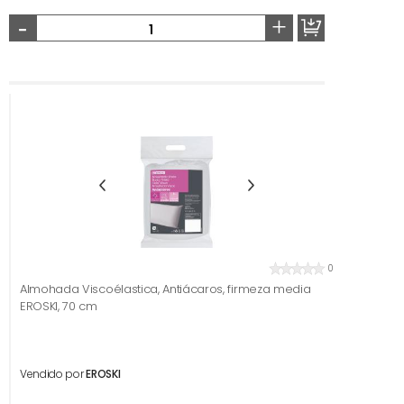
-
+
0
Almohada Viscoélastica, Antiácaros, firmeza media
EROSKI, 70 cm
Vendido por
EROSKI