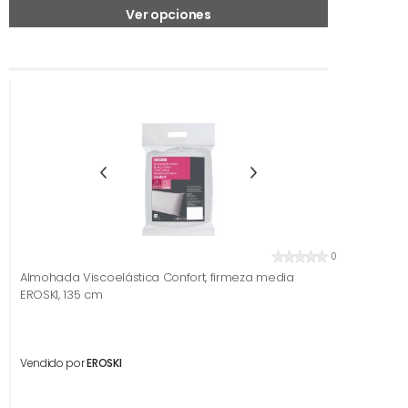
Ver opciones
0
Almohada Viscoelástica Confort, firmeza media
EROSKI, 135 cm
Vendido por
EROSKI