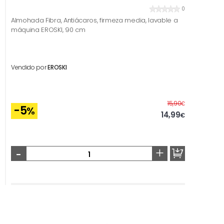
0
Almohada Fibra, Antiácaros, firmeza media, lavable a
máquina EROSKI, 90 cm
Vendido por
EROSKI
Antes
15,90
€
-5
%
14,99
€
-
+