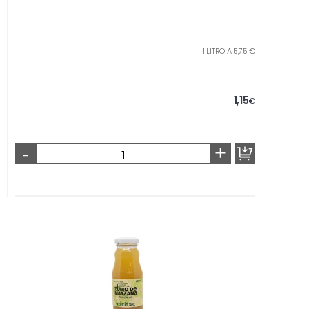
1 LITRO A 5,75 €
1,15
€
-
+