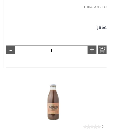
1 LITRO A 8,25 €
1,65
€
-
+
0