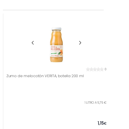
0
Zumo de melocotón VERITA, botella 200 ml
1 LITRO A 5,75 €
1,15
€