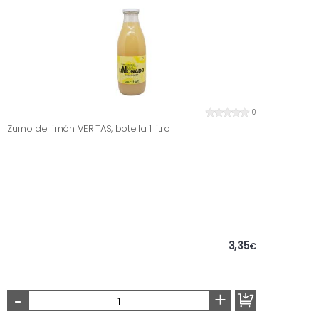
0
Zumo de limón VERITAS, botella 1 litro
3,35
€
-
+