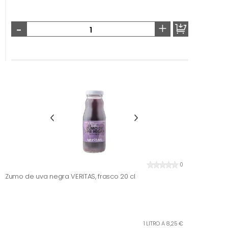
-
+
0
Zumo de uva negra VERITAS, frasco 20 cl
1 LITRO A 8,25 €