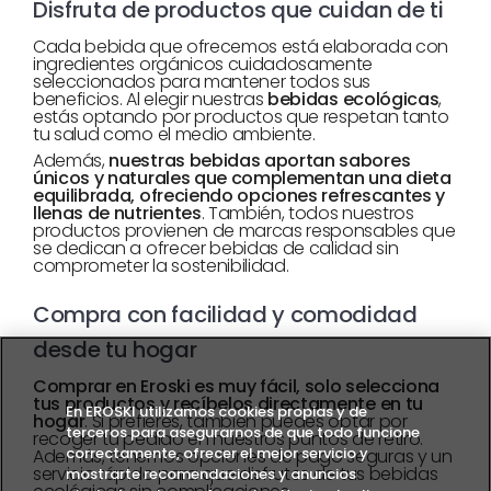
Disfruta de productos que cuidan de ti
Cada bebida que ofrecemos está elaborada con
ingredientes orgánicos cuidadosamente
seleccionados para mantener todos sus
beneficios. Al elegir nuestras
bebidas ecológicas
,
estás optando por productos que respetan tanto
tu salud como el medio ambiente.
Además,
nuestras bebidas aportan sabores
únicos y naturales que complementan una dieta
equilibrada, ofreciendo opciones refrescantes y
llenas de nutrientes
. También, todos nuestros
productos provienen de marcas responsables que
se dedican a ofrecer bebidas de calidad sin
comprometer la sostenibilidad.
Compra con facilidad y comodidad
desde tu hogar
Comprar en Eroski es muy fácil, solo selecciona
tus productos y recíbelos directamente en tu
En EROSKI utilizamos cookies propias y de
hogar
. Si prefieres, también puedes optar por
terceros para asegurarnos de que todo funcione
recoger tu pedido en nuestros puntos de retiro.
correctamente, ofrecer el mejor servicio y
Además, tenemos opciones de pago seguras y un
servicio rápido para que disfrutes de tus bebidas
mostrarte recomendaciones y anuncios