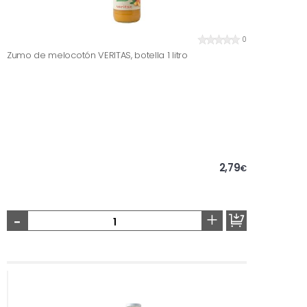
0
Zumo de melocotón VERITAS, botella 1 litro
2,79
€
-
+