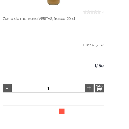
0
Zumo de manzana VERITAS, frasco 20 cl
1 LITRO A 5,75 €
1,15
€
-
+