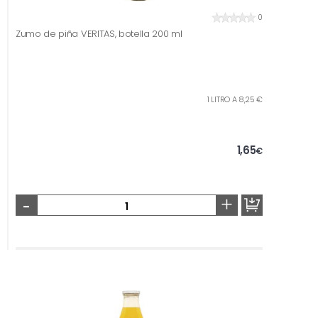
0
Zumo de piña VERITAS, botella 200 ml
1 LITRO A 8,25 €
1,65
€
-
+