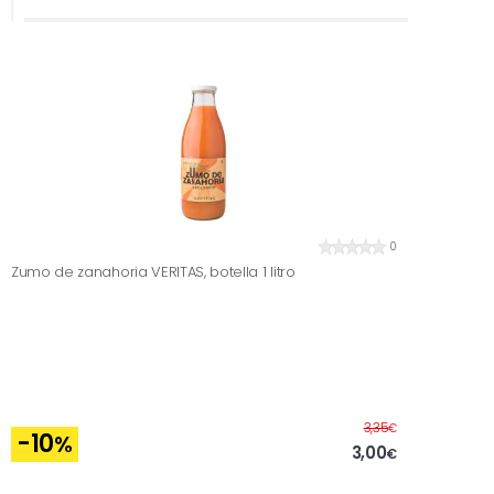
0
Zumo de zanahoria VERITAS, botella 1 litro
Antes
3,35
€
-10
%
3,00
€