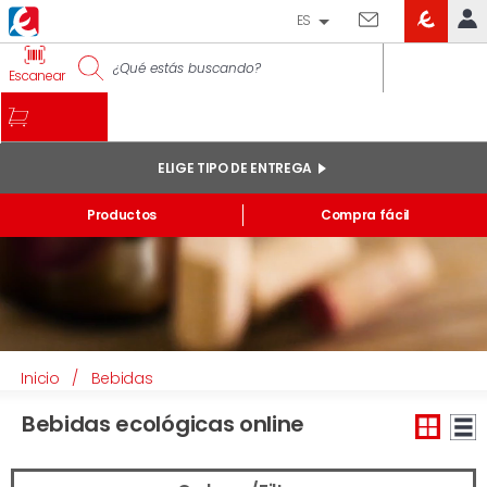
ES
EROSKI
IDENTIFÍCATE
Escanear
CLUB
INICIO
MI CUENTA
ELIGE TIPO DE ENTREGA
Pedidos online
Productos
Compra fácil
Mis productos comprados en tienda y online
Listas
INFORMACIÓN GENERAL
Inicio
/
Bebidas
Bebidas ecológicas online