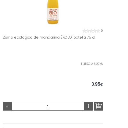
0
Zumo ecológico de mandarina ÉKOLO, botella 75 cl
1 LITRO A 5,27 €
3,95
€
-
+