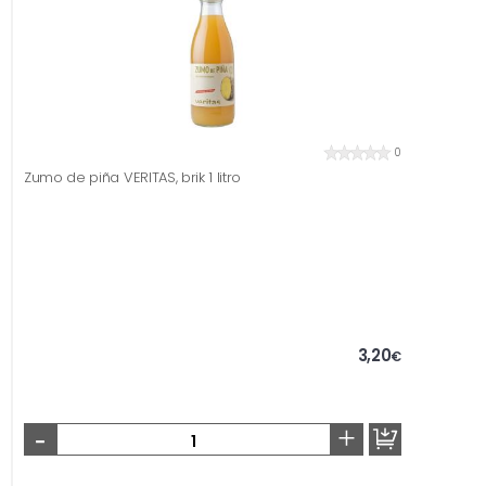
0
Zumo de piña VERITAS, brik 1 litro
3,20
€
-
+