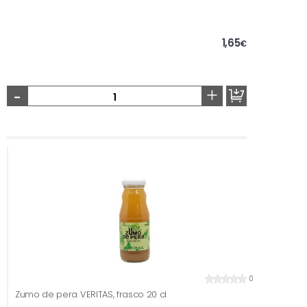
1,65
€
-
+
0
Zumo de pera VERITAS, frasco 20 cl