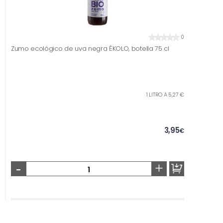
0
Zumo ecológico de uva negra ÉKOLO, botella 75 cl
1 LITRO A 5,27 €
3,95
€
-
+