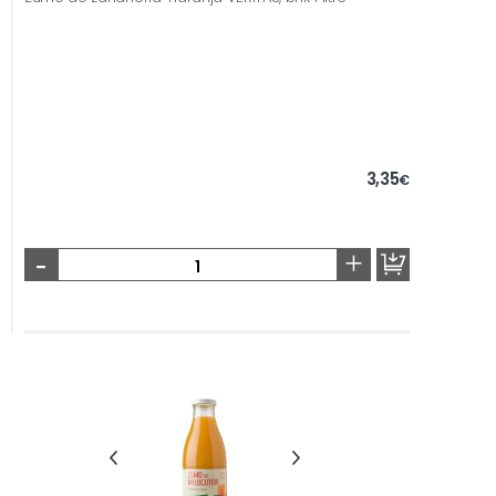
3,35
€
-
+