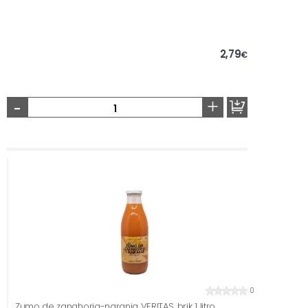
2,79
€
-
+
0
Zumo de zanahoria-naranja VERITAS, brik 1 litro