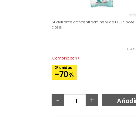
Suavizante concentrado nenuco FLOR, botel
dosis
1 DOS
Combina con >
2ª unidad
-70
%
-
+
Añadi