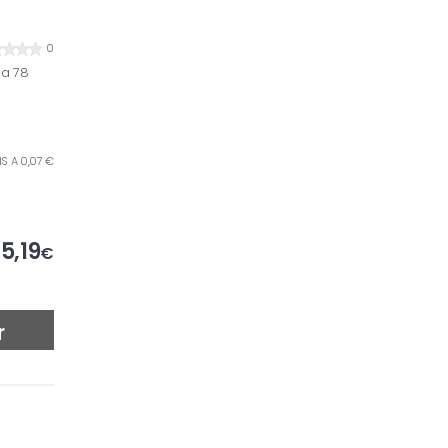
0
la 78
IS A 0,07 €
5,19
€
r