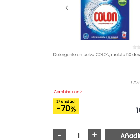
Detergente en polvo COLON, maleta 50 dos
1 DOS
Combina con >
2ª unidad
-70
%
1
-
+
Añadi