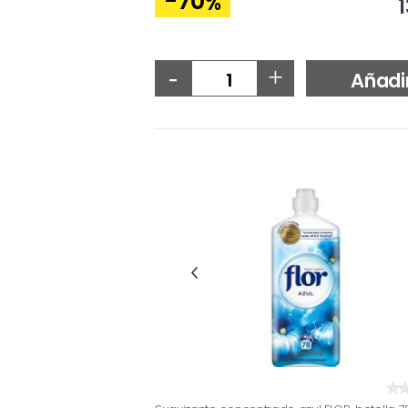
-70
%
1
-
+
Añadi