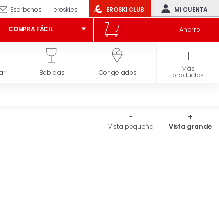
Escríbenos
eroski.es
EROSKI CLUB
MI CUENTA
Ahorro
COMPRA FÁCIL
Más
ar
Bebidas
Congelados
Higiene y belleza
productos
Vista pequeña
Vista grande