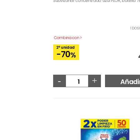
Suavizante concentrado azul FLOR, botella 7
1 DOS
Combina con >
2ª unidad
-70
%
-
+
Añadi