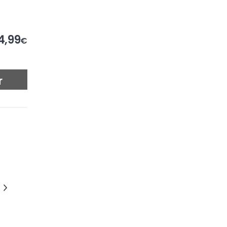
4,99
€
r