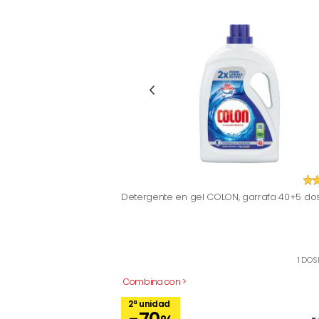
Detergente en gel COLON, garrafa 40+5 dos
1 DOS
Combina con >
2ª unidad