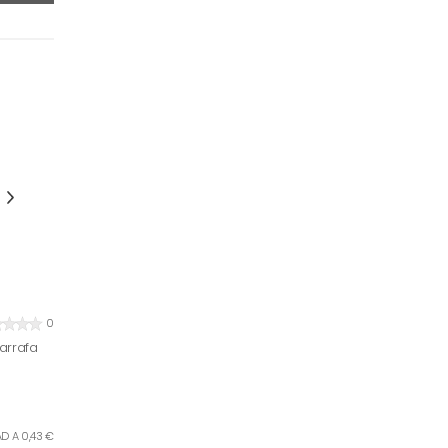
0
arrafa
AD A 0,43 €