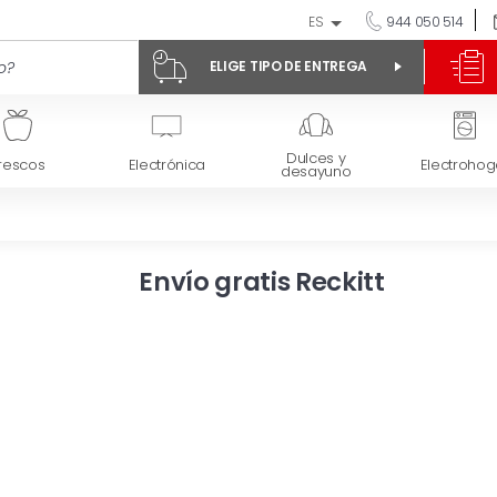
ES
944 050 514
ELIGE TIPO DE ENTREGA
Dulces y
rescos
Electrónica
Electrohog
desayuno
Envío gratis Reckitt