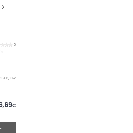
0
is
IS A 0,33 €
6,69
€
r