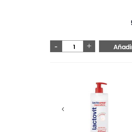
-
+
Añadi