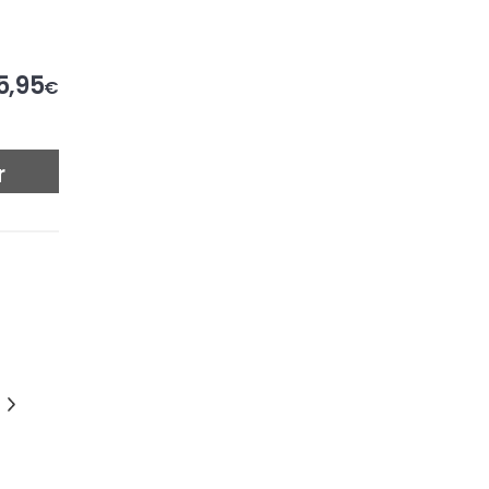
5,95
€
r