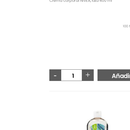
Crema corporal NIVEA, lata 400 ml
100 
-
+
Añadi