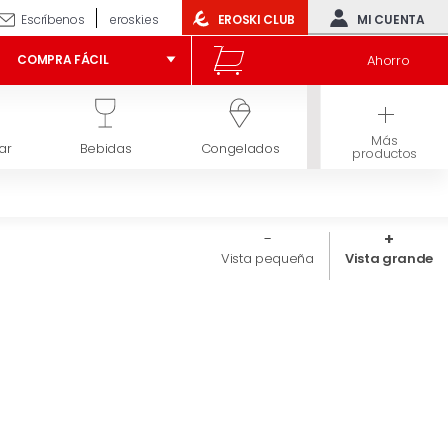
Escríbenos
eroski.es
EROSKI CLUB
MI CUENTA
Ahorro
COMPRA FÁCIL
Más
ar
Bebidas
Congelados
Higiene y belleza
productos
Vista pequeña
Vista grande