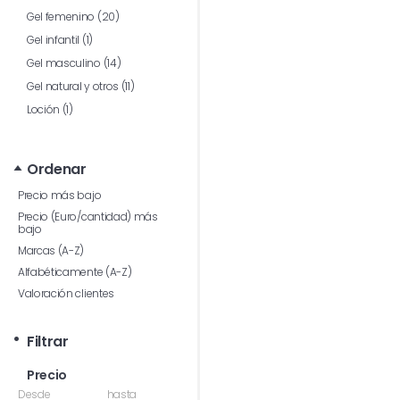
Gel femenino (20)
Gel infantil (1)
Gel masculino (14)
Gel natural y otros (11)
Loción (1)
Ordenar
Precio más bajo
Precio (Euro/cantidad) más
bajo
Marcas (A-Z)
Alfabéticamente (A-Z)
Valoración clientes
Filtrar
Precio
Desde
hasta