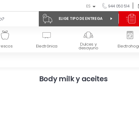
ES
944 050 514
ELIGE TIPO DE ENTREGA
Dulces y
rescos
Electrónica
Electrohog
desayuno
Body milk y aceites