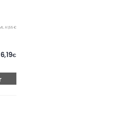
ML. A 1,55 €
6,19
€
r