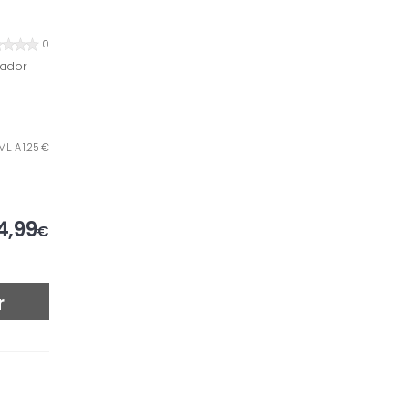
0
cador
ML. A 1,25 €
4,99
€
r