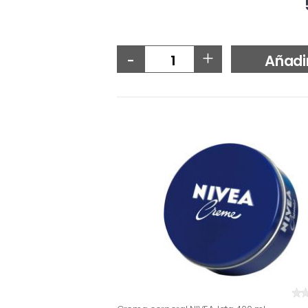
-
+
Añadi