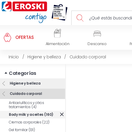
OFERTAS
Alimentación
Descanso
F
Inicio
/
Higiene y belleza
/
Cuidado corporal
Categorías
Higiene y belleza
Cuidado corporal
Anticelulíticos y otros
tratamientos (4)
Body milk y aceites (160)
Cremas corporales (22)
Gel familiar (131)