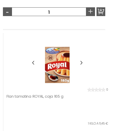
-
+
0
Flan tamatina ROYAL, caja 165 g
1 KILO A 11,45 €