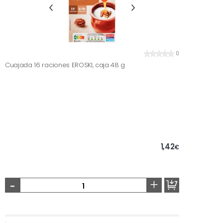
0
Cuajada 16 raciones EROSKI, caja 48 g
1,42
€
-
+