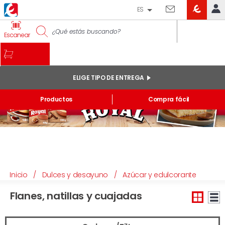
ES
EROSKI
IDENTIFÍCATE
Escanear
CLUB
INICIO
MI CUENTA
ELIGE TIPO DE ENTREGA
Pedidos online
Productos
Compra fácil
Mis productos comprados en tienda y online
Listas
INFORMACIÓN GENERAL
Inicio
/
Dulces y desayuno
/
Azúcar y edulcorante
Flanes, natillas y cuajadas