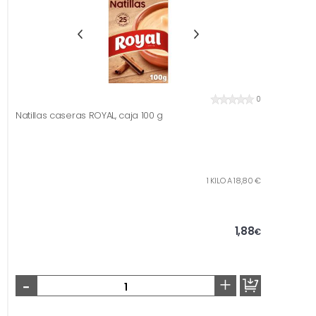
0
Natillas caseras ROYAL, caja 100 g
1 KILO A 18,80 €
1,88
€
-
+