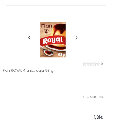
0
Flan ROYAL, 4 unid., caja 93 g
1 KILO A 14,09 €
1,31
€