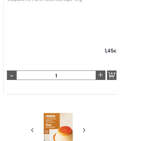
1,45
€
-
+