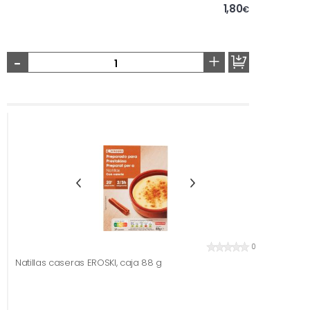
1,80
€
-
+
0
Natillas caseras EROSKI, caja 88 g