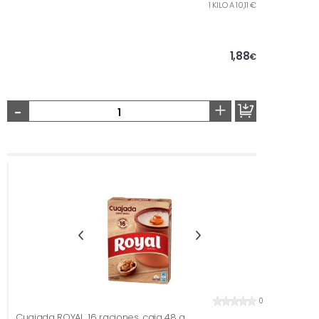
1 KILO A 10,11 €
1,88
€
-
+
0
Cuajada ROYAL, 16 raciones, caja 48 g