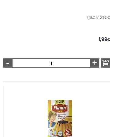
1 KILO A 10,36 €
1,99
€
-
+