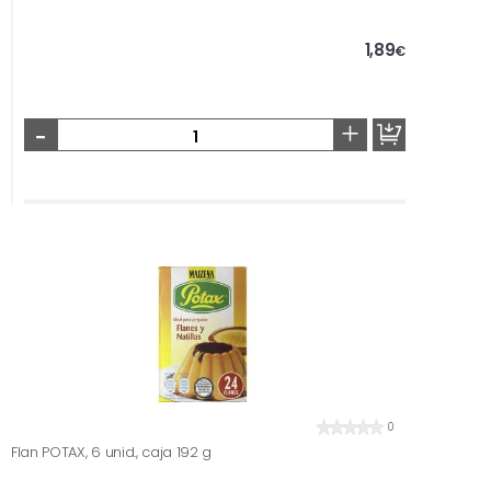
1,89
€
-
+
0
Flan POTAX, 6 unid., caja 192 g