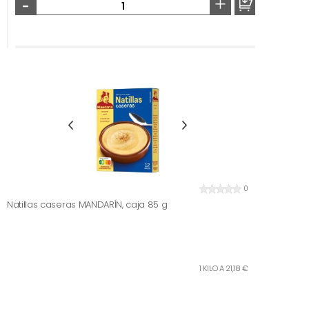
-
+
0
Natillas caseras MANDARÍN, caja 85 g
1 KILO A 21,18 €