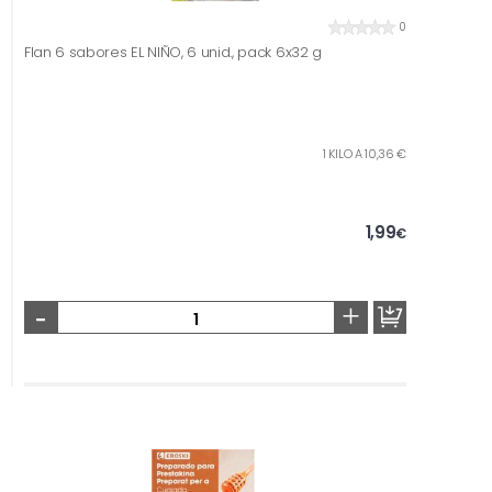
0
Flan 6 sabores EL NIÑO, 6 unid., pack 6x32 g
1 KILO A 10,36 €
1,99
€
-
+