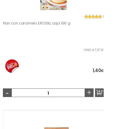
1
Flan con caramelo EROSKI, caja 190 g
1 KILO A 7,37 €
1,40
€
-
+