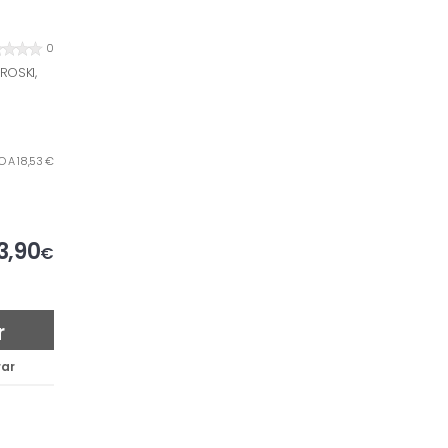
0
ROSKI,
RO A 18,53 €
3,90
€
r
ar