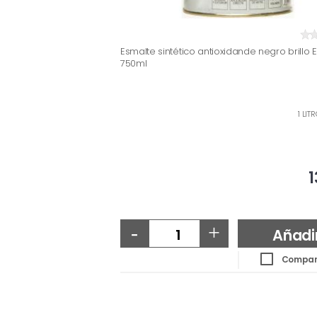
Esmalte sintético antioxidande negro brillo E
750ml
1 LIT
1
-
+
Añadi
Compar