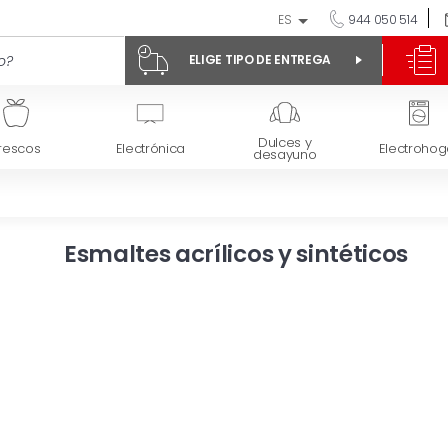
ES
944 050 514
ELIGE TIPO DE ENTREGA
Dulces y
rescos
Electrónica
Electrohog
desayuno
Esmaltes acrílicos y sintéticos