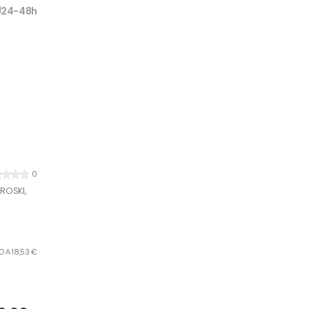
24-48h
0
EROSKI,
RO A 18,53 €