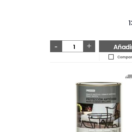
1
-
+
Añadi
Compar