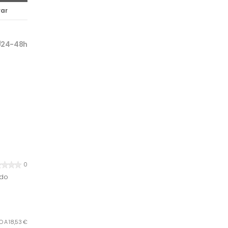
ar
24-48h
0
ado
RO A 18,53 €