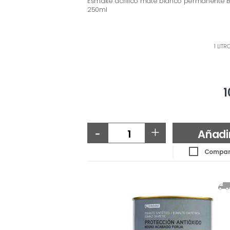
Esmalte acrílico mate blanco permanente 
250ml
1 LITR
1
-
+
Añadi
Compar