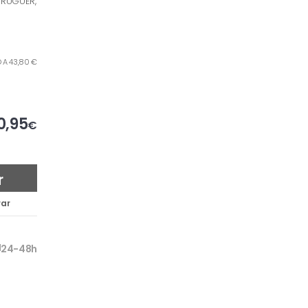
BRUGUER,
O A 43,80 €
0,95
€
r
ar
24-48h