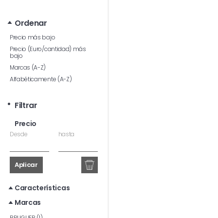
Ordenar
Precio más bajo
Precio (Euro/cantidad) más
bajo
Marcas (A-Z)
Alfabéticamente (A-Z)
Filtrar
Precio
Desde
hasta
Aplicar
Características
Marcas
BRUGUER (1)