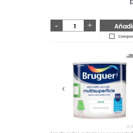
1
-
+
Añadi
Compar