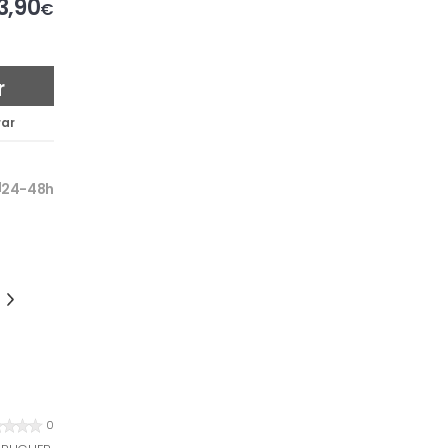
3,90
€
r
ar
24-48h
0