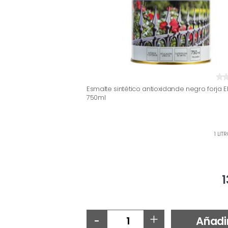
Esmalte sintético antioxidande negro forja E
750ml
1 LIT
1
-
+
Añadi