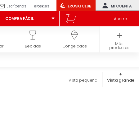
Escríbenos
eroski.es
EROSKI CLUB
MI CUENTA
Ahorro
COMPRA FÁCIL
Más
ar
Bebidas
Congelados
Higiene y belleza
productos
Vista pequeña
Vista grande