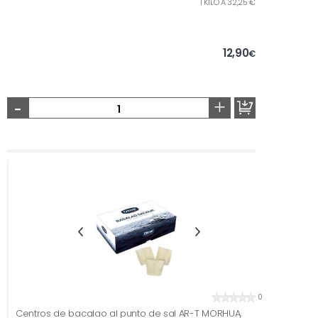
1 KILO A 32,25 €
12,90
€
-
+
0
Centros de bacalao al punto de sal AR-T MORHUA,