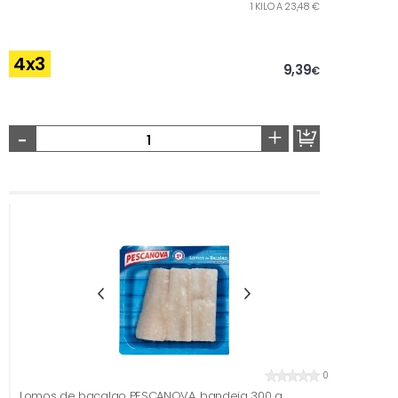
1 KILO A 23,48 €
4x3
9,39
€
-
+
0
Lomos de bacalao PESCANOVA, bandeja 300 g