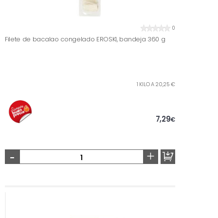
0
Filete de bacalao congelado EROSKI, bandeja 360 g
1 KILO A 20,25 €
7,29
€
-
+