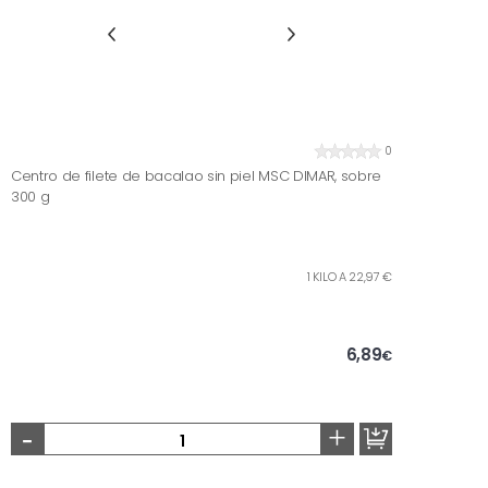
0
Centro de filete de bacalao sin piel MSC DIMAR, sobre
300 g
1 KILO A 22,97 €
6,89
€
-
+