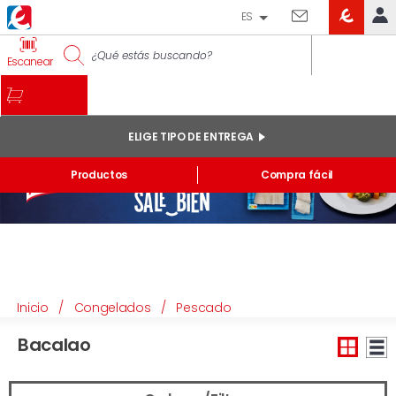
ES
EROSKI
IDENTIFÍCATE
Escanear
CLUB
INICIO
MI CUENTA
ELIGE TIPO DE ENTREGA
Pedidos online
Productos
Compra fácil
Mis productos comprados en tienda y online
Listas
INFORMACIÓN GENERAL
Inicio
/
Congelados
/
Pescado
Bacalao