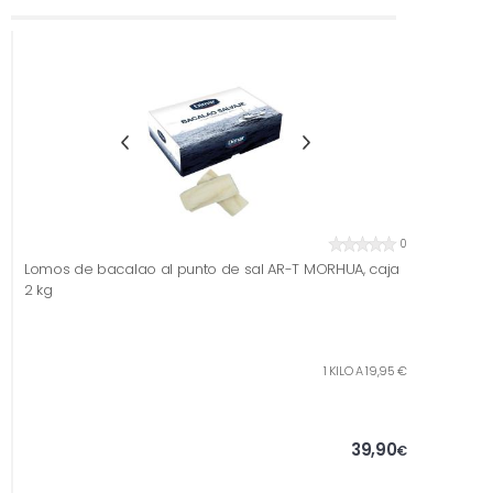
0
Lomos de bacalao al punto de sal AR-T MORHUA, caja
2 kg
1 KILO A 19,95 €
39,90
€