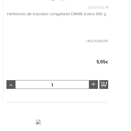
0
Ventresca de bacalao congelada DIMAR, bolsa 360 g
1 KILO A 16,53 €
5,95
€
-
+