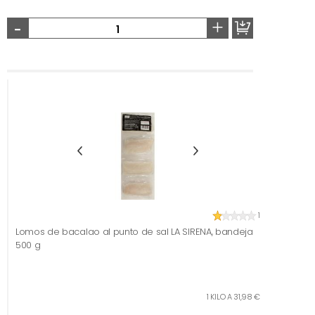
-
+
1
Lomos de bacalao al punto de sal LA SIRENA, bandeja
500 g
1 KILO A 31,98 €