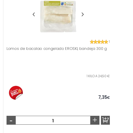
1
Lomos de bacalao congelado EROSKI, bandeja 300 g
1 KILO A 24,50 €
7,35
€
-
+