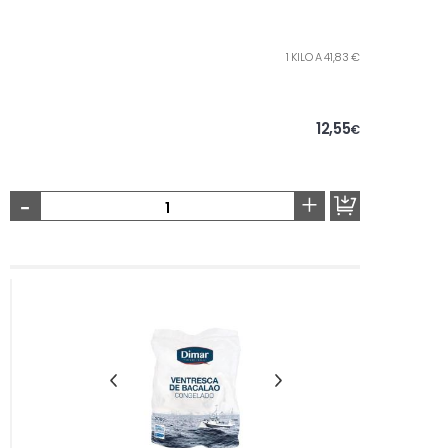
1 KILO A 41,83 €
12,55
€
-
+