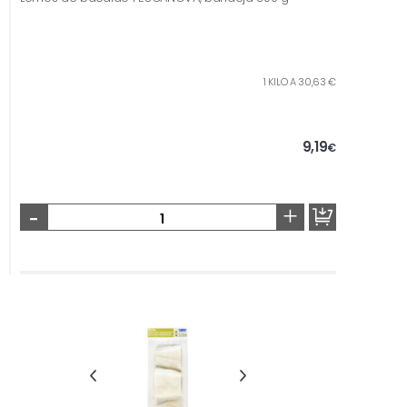
1 KILO A 30,63 €
9,19
€
-
+