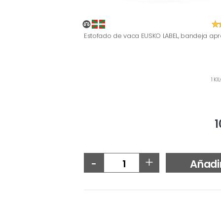
Estofado de vaca EUSKO LABEL, bandeja apro
1 KI
1
-
+
Añadi