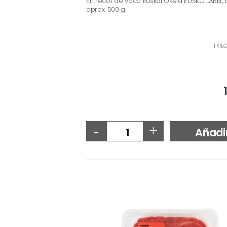
Entrecot de vaca Euskal Okela EUSKO LABEL,
aprox. 500 g
1 KIL
-
+
Añadi