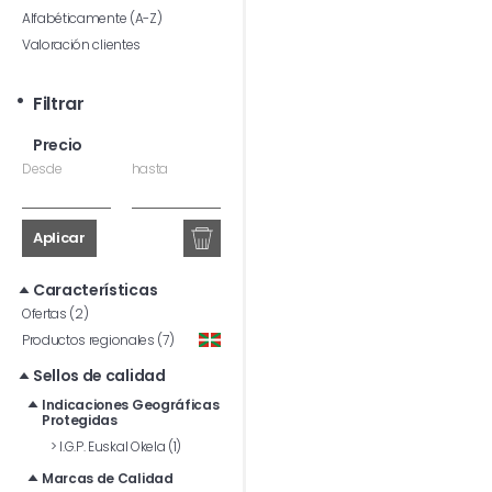
Alfabéticamente (A-Z)
Valoración clientes
Filtrar
Precio
Desde
hasta
Aplicar
Características
Ofertas (2)
Productos regionales (7)
Sellos de calidad
Indicaciones Geográficas
Protegidas
>
I.G.P. Euskal Okela (1)
Marcas de Calidad