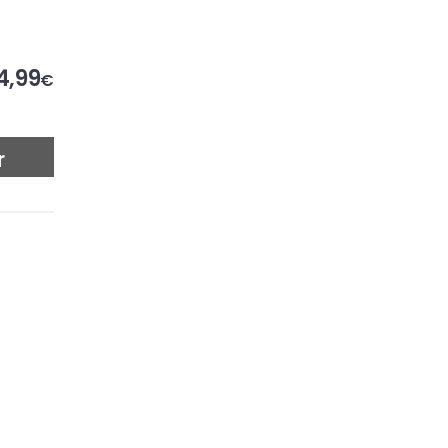
4,99
€
r