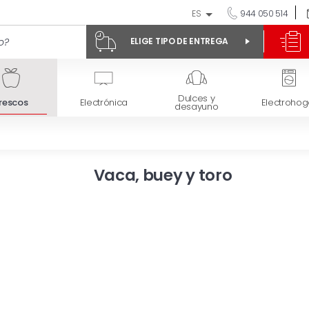
ES
944 050 514
ELIGE TIPO DE ENTREGA
Dulces y
rescos
Electrónica
Electrohog
desayuno
Vaca, buey y toro