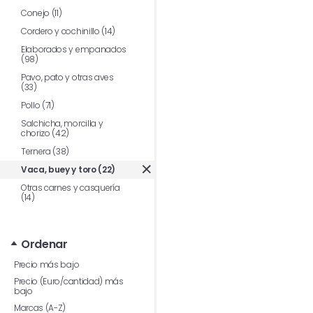
Conejo (11)
Cordero y cochinillo (14)
Elaborados y empanados
(98)
Pavo, pato y otras aves
(33)
Pollo (71)
Salchicha, morcilla y
chorizo (42)
Ternera (38)
Vaca, buey y toro (22)
Otras carnes y casquería
(14)
Ordenar
Precio más bajo
Precio (Euro/cantidad) más
bajo
Marcas (A-Z)