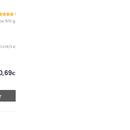
1
x. 570 g
LO A 18,75 €
0,69
€
r