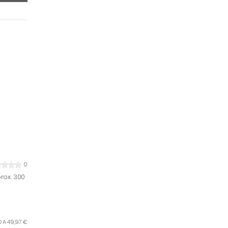
0
rox. 300
LO A 49,97 €