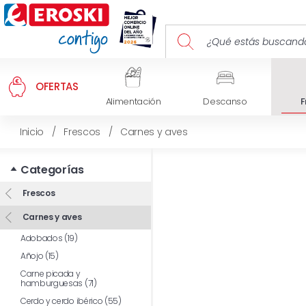
OFERTAS
Alimentación
Descanso
F
Inicio
/
Frescos
/
Carnes y aves
Categorías
Frescos
Carnes y aves
Adobados (19)
Añojo (15)
Carne picada y
hamburguesas (71)
Cerdo y cerdo ibérico (55)