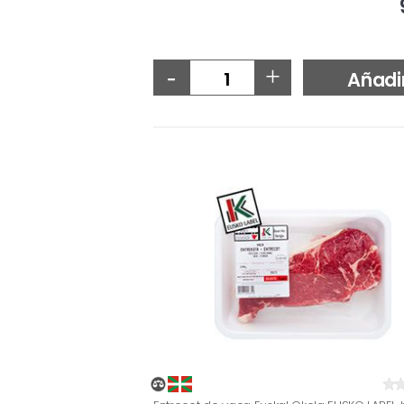
-
+
Añadi