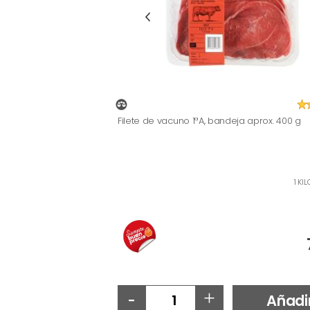
Filete de vacuno 1ªA, bandeja aprox. 400 g
1 KI
-
+
Añadi