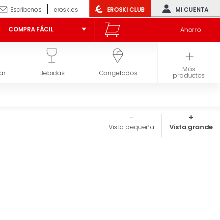
Escríbenos
eroski.es
EROSKI CLUB
MI CUENTA
Ahorro
COMPRA FÁCIL
Más
ar
Bebidas
Congelados
Higiene y belleza
productos
Vista pequeña
Vista grande