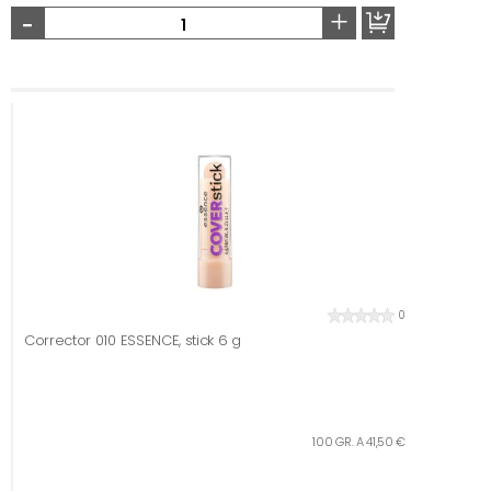
-
+
0
Corrector 010 ESSENCE, stick 6 g
100 GR. A 41,50 €