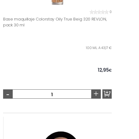
0
Base maquillaje Colorstay Oily True Beig 320 REVLON,
pack 30 ml
100 ML. A 43,17 €
12,95
€
-
+