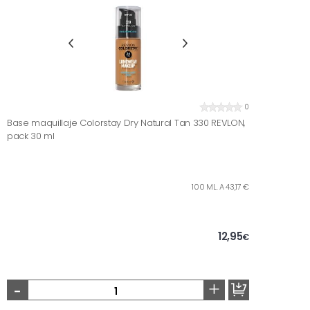
0
Base maquillaje Colorstay Dry Natural Tan 330 REVLON,
pack 30 ml
100 ML. A 43,17 €
12,95
€
-
+