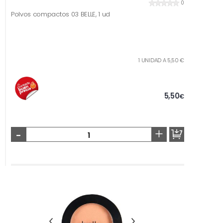
0
Polvos compactos 03 BELLE, 1 ud
1 UNIDAD A 5,50 €
5,50
€
-
+