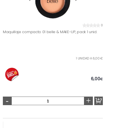
0
Maquillaje compacto 01 belle & MAKE-UP, pack 1 unid.
1 UNIDAD A 6,00 €
6,00
€
-
+