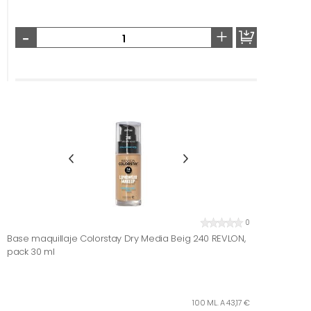
-
+
0
Base maquillaje Colorstay Dry Media Beig 240 REVLON,
pack 30 ml
100 ML. A 43,17 €