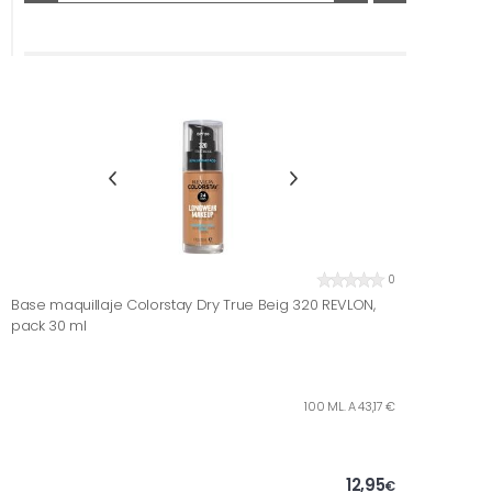
0
Base maquillaje Colorstay Dry True Beig 320 REVLON,
pack 30 ml
100 ML. A 43,17 €
12,95
€