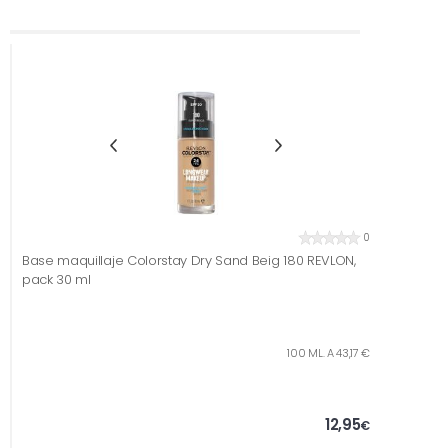
0
Base maquillaje Colorstay Dry Sand Beig 180 REVLON,
pack 30 ml
100 ML. A 43,17 €
12,95
€