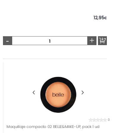
12,95
€
-
+
0
Maquillaje compacto 02 BELLE&MAKE-UP, pack 1 ud