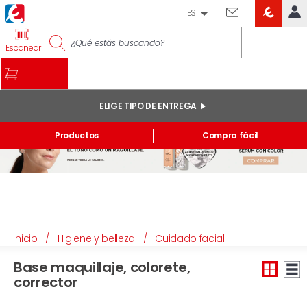
ES
EROSKI
IDENTIFÍCATE
Escanear
CLUB
INICIO
MI CUENTA
ELIGE TIPO DE ENTREGA
Pedidos online
Productos
Compra fácil
Mis productos comprados en tienda y online
Listas
INFORMACIÓN GENERAL
Inicio
/
Higiene y belleza
/
Cuidado facial
Base maquillaje, colorete,
corrector