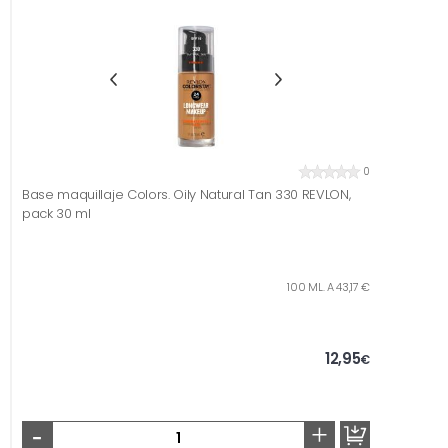
0
Base maquillaje Colors. Oily Natural Tan 330 REVLON,
pack 30 ml
100 ML. A 43,17 €
12,95
€
-
+