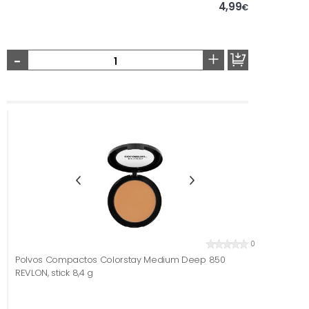
4,99
€
-
+
0
Polvos Compactos Colorstay Medium Deep 850
REVLON, stick 8,4 g