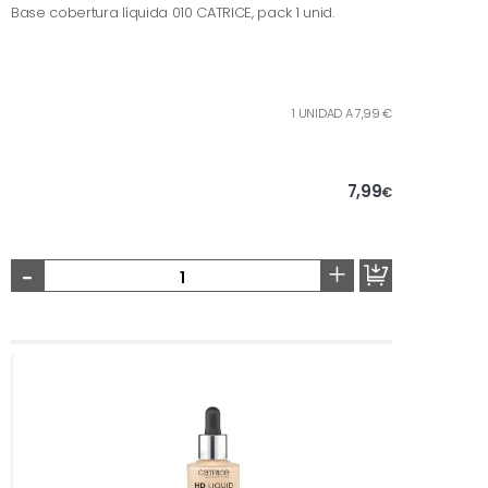
Base cobertura líquida 010 CATRICE, pack 1 unid.
1 UNIDAD A 7,99 €
7,99
€
-
+