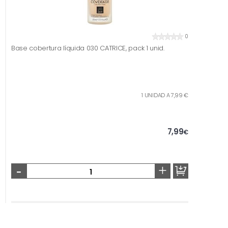
0
Base cobertura líquida 030 CATRICE, pack 1 unid.
1 UNIDAD A 7,99 €
7,99
€
-
+