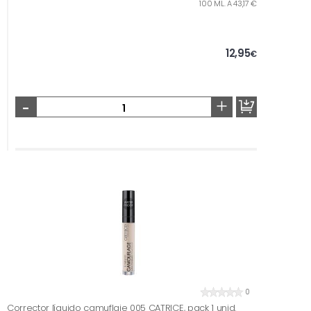
100 ML. A 43,17 €
12,95
€
-
+
0
Corrector líquido camuflaje 005 CATRICE, pack 1 unid.