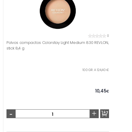
0
Polvos compactos Colorstay Light Medium 830 REVLON,
stick 8,4 g
100 GR. A 124,40 €
10,45
€
-
+