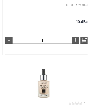
100 GR. A 124,40 €
10,45
€
-
+
0