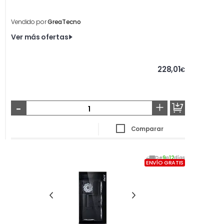
Vendido por
GreaTecno
Ver más ofertas
228,01
€
-
+
Comparar
De
9
a
12
días
ENVÍO GRATIS