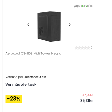
De
6
a
9
días
0
Aerocool CS-1103 Midi Tower Negro
Vendido por
Electronix Store
Ver más ofertas
Antes
45,99
€
-23
%
35,39
€