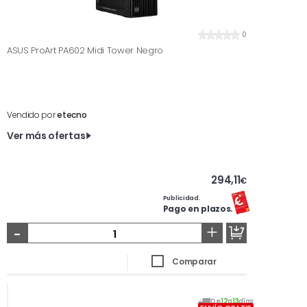
0
ASUS ProArt PA602 Midi Tower Negro
Vendido por
etecno
Ver más ofertas
294,11
€
Publicidad.
Pago en plazos.
-
+
Comparar
De
12
a
13
días