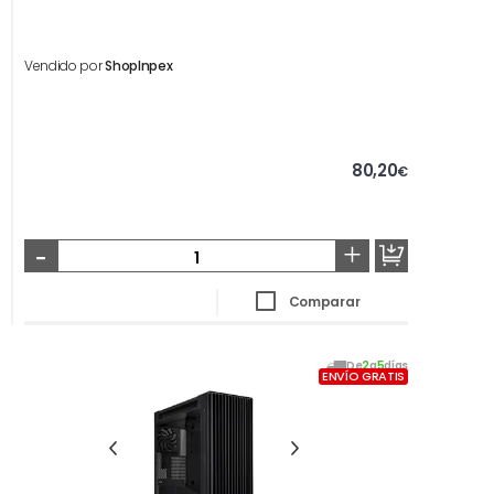
Vendido por
ShopInpex
80,20
€
-
+
Comparar
De
2
a
5
días
ENVÍO GRATIS