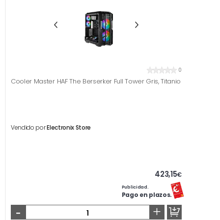
0
Cooler Master HAF The Berserker Full Tower Gris, Titanio
Vendido por
Electronix Store
423,15
€
Publicidad.
Pago en plazos.
-
+