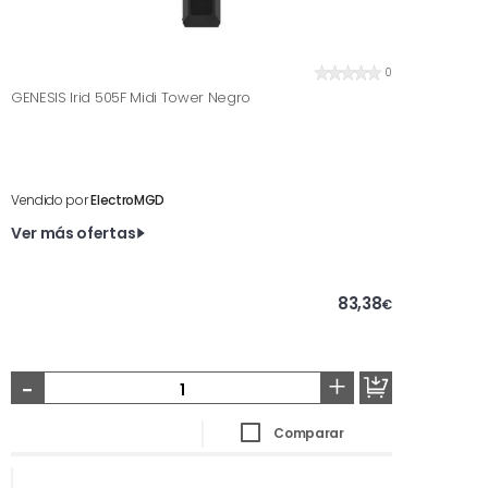
0
GENESIS Irid 505F Midi Tower Negro
Vendido por
ElectroMGD
Ver más ofertas
83,38
€
-
+
Comparar