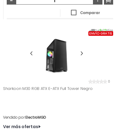
Comparar
De
9
a
12
días
ENVÍO GRATIS
0
Sharkoon M30 RGB ATX E-ATX Full Tower Negro
Vendido por
ElectroMGD
Ver más ofertas