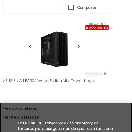
Comparar
De
2
a
5
días
ENVÍO GRATIS
0
ASUS ProArt PA602 Wood Edition Midi Tower Negro
Vendido por
etecno
Ver más ofertas
En EROSKI utilizamos cookies propias y de
terceros para asegurarnos de que todo funcione