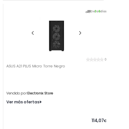
De
3
a
6
días
0
ASUS A21 PLUS Micro Torre Negro
Vendido por
Electronix Store
Ver más ofertas
114,07
€