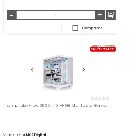
-
+
Comparar
De
9
a
12
días
ENVÍO GRATIS
0
Thermaltake View 380 XL TG ARGB Midi Tower Blanco
Vendido por
MS2 Digital