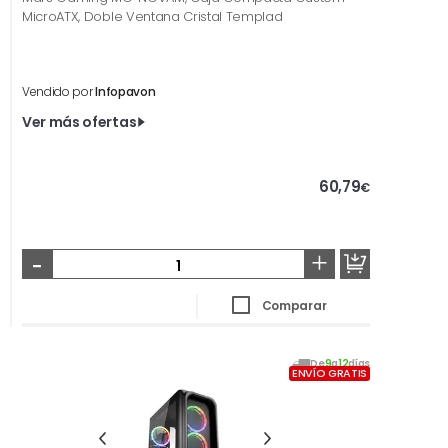
MicroATX, Doble Ventana Cristal Templad
Vendido por
Infopavon
Ver más ofertas
60,79
€
-
+
Comparar
De
9
a
12
días
ENVÍO GRATIS