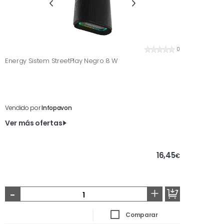
0
Energy Sistem StreetPlay Negro 8 W
Vendido por
Infopavon
Ver más ofertas
16,45
€
-
+
Comparar