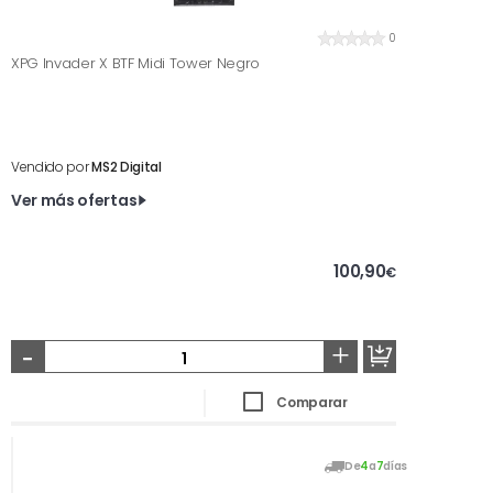
0
XPG Invader X BTF Midi Tower Negro
Vendido por
MS2 Digital
Ver más ofertas
100,90
€
-
+
Comparar
De
4
a
7
días