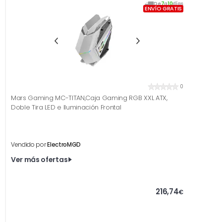
De
7
a
10
días
ENVÍO GRATIS
0
Mars Gaming MC-TITAN,Caja Gaming RGB XXL ATX,
Doble Tira LED e Iluminación Frontal
Vendido por
ElectroMGD
Ver más ofertas
216,74
€