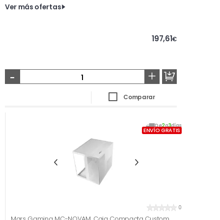
Ver más ofertas
197,61
€
-
+
Comparar
De
2
a
3
días
ENVÍO GRATIS
0
Mars Gaming MC-NOVAM, Caja Compacta Custom