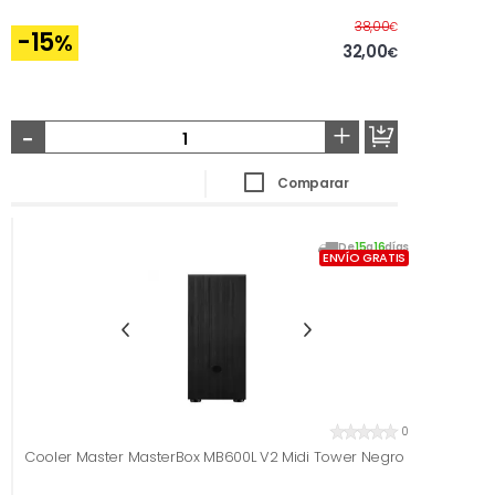
Antes
38,00
€
-15
%
32,00
€
-
+
Comparar
De
15
a
16
días
ENVÍO GRATIS
0
Cooler Master MasterBox MB600L V2 Midi Tower Negro