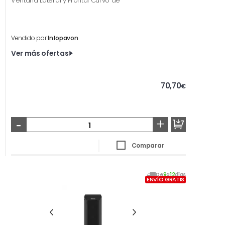
Ventana Lateral y Frontal Curvo de
Vendido por
Infopavon
Ver más ofertas
70,70
€
-
+
Comparar
De
9
a
12
días
ENVÍO GRATIS