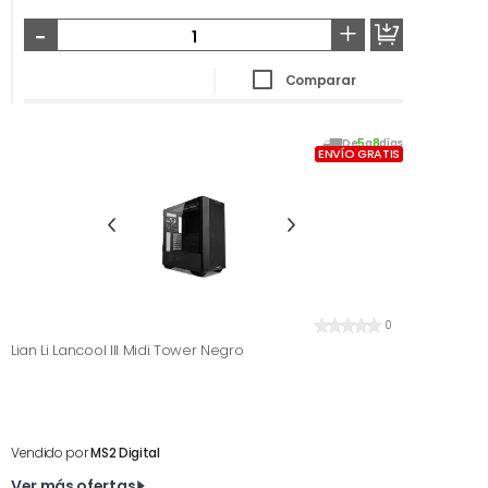
-
+
Comparar
De
5
a
8
días
ENVÍO GRATIS
0
Lian Li Lancool III Midi Tower Negro
Vendido por
MS2 Digital
Ver más ofertas