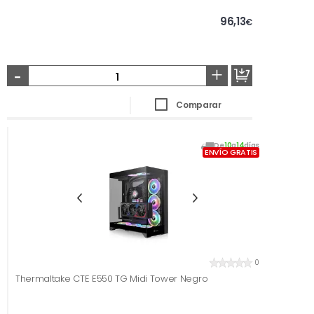
96,13
€
-
+
Comparar
De
10
a
14
días
ENVÍO GRATIS
0
Thermaltake CTE E550 TG Midi Tower Negro