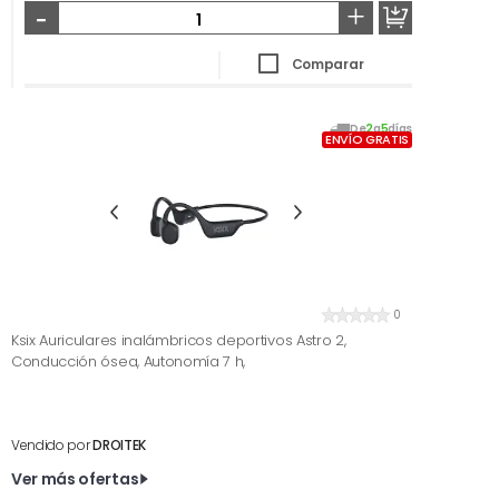
-
+
Comparar
De
2
a
5
días
ENVÍO GRATIS
0
Ksix Auriculares inalámbricos deportivos Astro 2,
Conducción ósea, Autonomía 7 h,
Vendido por
DROITEK
Ver más ofertas