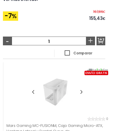
Antes
167,86
€
-7
%
155,43
€
-
+
Comparar
De
2
a
3
días
ENVÍO GRATIS
0
Mars Gaming MC-FUSIONM, Caja Gaming Micro-ATX,