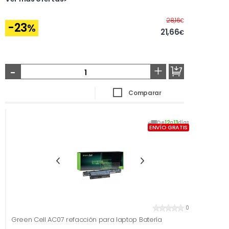
Antes
28,16
€
-23
%
21,66
€
-
+
Comparar
De
12
a
13
días
ENVÍO GRATIS
0
Green Cell AC07 refacción para laptop Batería