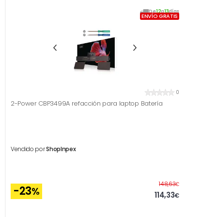
De
12
a
13
días
ENVÍO GRATIS
0
2-Power CBP3499A refacción para laptop Batería
Vendido por
ShopInpex
Antes
148,63
€
-23
%
114,33
€