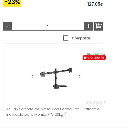
-23
%
127,05
€
-
+
Comparar
De
2
a
3
días
ENVÍO GRATIS
0
AISENS Soporte de Mesa Con Peana Eco Giratorio e
Inclinable para Monitor/TV 20kg (