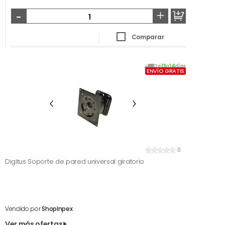
-
+
Comparar
De
13
a
14
días
ENVÍO GRATIS
0
Digitus Soporte de pared universal giratorio
Vendido por
ShopInpex
Ver más ofertas