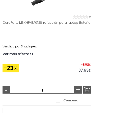
0
CoreParts MBXHP-BA0139 refacción para laptop Batería
Vendido por
ShopInpex
Ver más ofertas
Antes
48,92
€
-23
%
37,63
€
-
+
Comparar