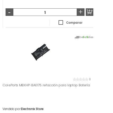
-
+
Comparar
De
6
a
9
días
0
CoreParts MBXHP-BA0175 refacción para laptop Batería
Vendido por
Electronix Store