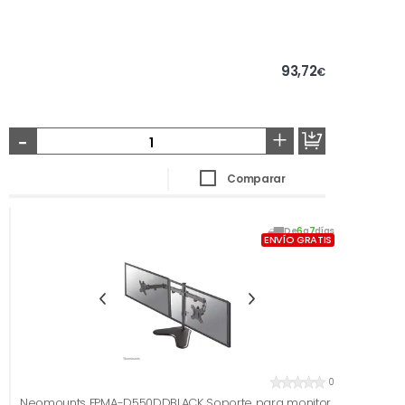
93,72
€
-
+
Comparar
De
6
a
7
días
ENVÍO GRATIS
0
Neomounts FPMA-D550DDBLACK Soporte para monitor