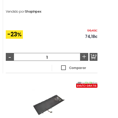
Vendido por
ShopInpex
Antes
96,43
€
-23
%
74,18
€
-
+
Comparar
De
12
a
13
días
ENVÍO GRATIS