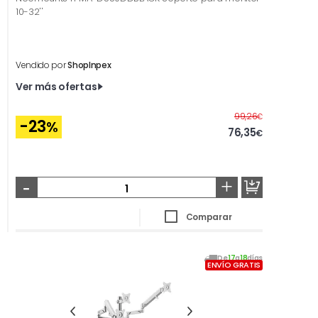
10-32''
Vendido por
ShopInpex
Ver más ofertas
Antes
99,26
€
-23
%
76,35
€
-
+
Comparar
De
17
a
18
días
ENVÍO GRATIS