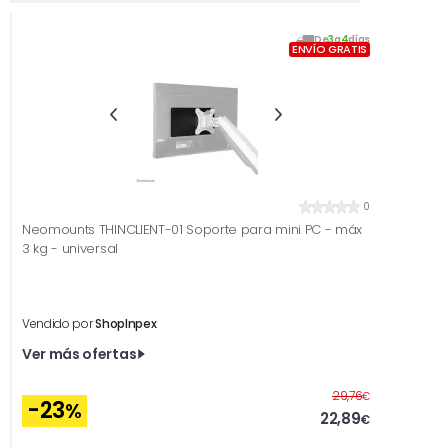
De
3
a
4
días
ENVÍO GRATIS
0
Neomounts THINCLIENT-01 Soporte para mini PC - máx
3 kg - universal
Vendido por
ShopInpex
Ver más ofertas
Antes
29,76
€
-23
%
22,89
€