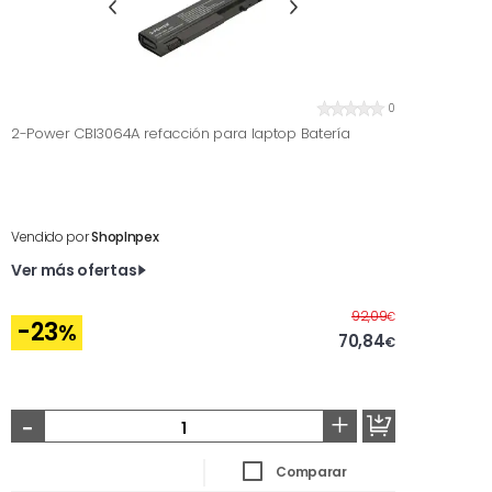
0
2-Power CBI3064A refacción para laptop Batería
Vendido por
ShopInpex
Ver más ofertas
Antes
92,09
€
-23
%
70,84
€
-
+
Comparar