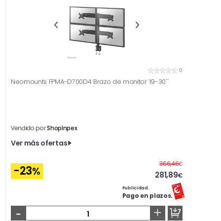
0
Neomounts FPMA-D700D4 Brazo de monitor 19-30''
Vendido por
ShopInpex
Ver más ofertas
Antes
366,46
€
-23
%
281,89
€
Publicidad.
Pago en plazos.
-
+