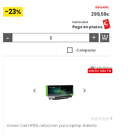
Antes
389,45
€
-23
%
299,58
€
Publicidad.
Pago en plazos.
-
+
Comparar
De
9
a
10
días
ENVÍO GRATIS
0
Green Cell HP88 refacción para laptop Batería