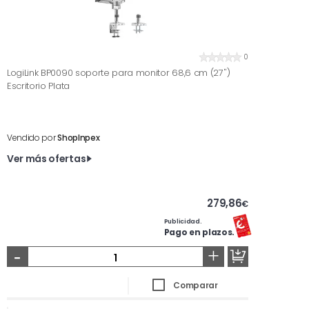
0
LogiLink BP0090 soporte para monitor 68,6 cm (27'')
Escritorio Plata
Vendido por
ShopInpex
Ver más ofertas
279,86
€
Publicidad.
Pago en plazos.
-
+
Comparar