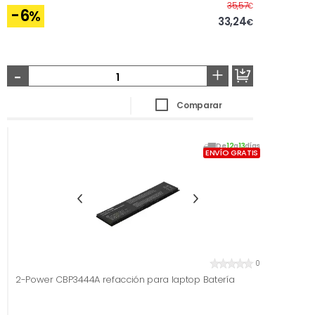
Antes
35,57
€
-6
%
33,24
€
-
+
Comparar
De
12
a
13
días
ENVÍO GRATIS
0
2-Power CBP3444A refacción para laptop Batería