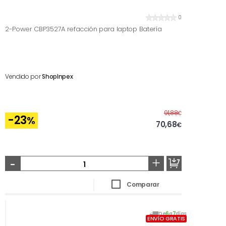
0
2-Power CBP3527A refacción para laptop Batería
Vendido por
ShopInpex
Antes
91,88
€
-23
%
70,68
€
-
+
Comparar
De
6
a
7
días
ENVÍO GRATIS