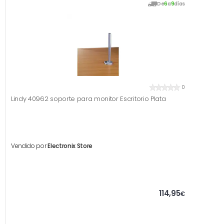
De
6
a
9
días
0
Lindy 40962 soporte para monitor Escritorio Plata
Vendido por
Electronix Store
114,95
€