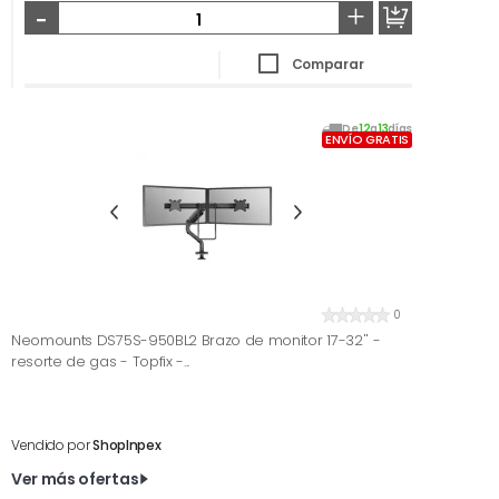
-
+
Comparar
De
12
a
13
días
ENVÍO GRATIS
0
Neomounts DS75S-950BL2 Brazo de monitor 17-32'' -
resorte de gas - Topfix -...
Vendido por
ShopInpex
Ver más ofertas