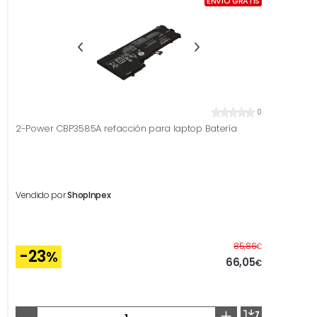
ENVÍO GRATIS
0
2-Power CBP3585A refacción para laptop Batería
Vendido por
ShopInpex
Antes
85,86
€
-23
%
66,05
€
-
+