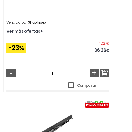
Vendido por
ShopInpex
Ver más ofertas
Antes
47,27
€
-23
%
36,36
€
-
+
Comparar
De
12
a
13
días
ENVÍO GRATIS