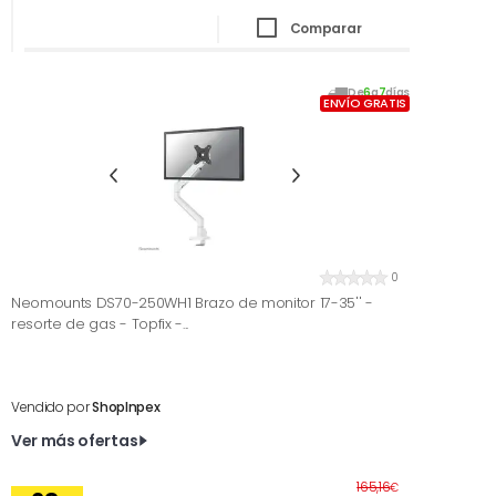
Comparar
De
6
a
7
días
ENVÍO GRATIS
0
Neomounts DS70-250WH1 Brazo de monitor 17-35'' -
resorte de gas - Topfix -...
Vendido por
ShopInpex
Ver más ofertas
Antes
165,16
€