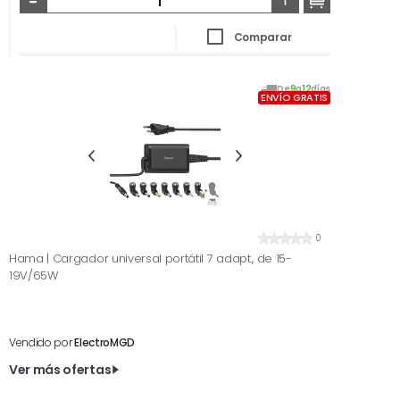
Comparar
De
9
a
12
días
ENVÍO GRATIS
0
Hama | Cargador universal portátil 7 adapt., de 15-
19V/65W
Vendido por
ElectroMGD
Ver más ofertas