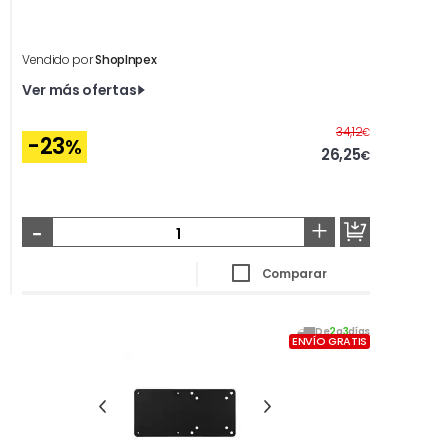
Vendido por
ShopInpex
Ver más ofertas
Antes
34,12
€
-23
%
26,25
€
-
+
Comparar
De
2
a
3
días
ENVÍO GRATIS