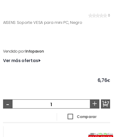
0
AISENS Soporte VESA para mini PC, Negro
Vendido por
Infopavon
Ver más ofertas
6,76
€
-
+
Comparar
De
12
a
13
días