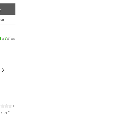
r
ar
4
a
7
días
0
-70'' -