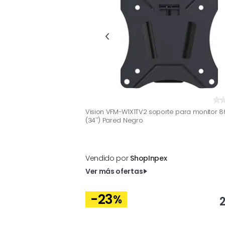
Vision VFM-W1X1TV2 soporte para monitor 8
(34'') Pared Negro
Vendido por
ShopInpex
Ver más ofertas
-23
%
2