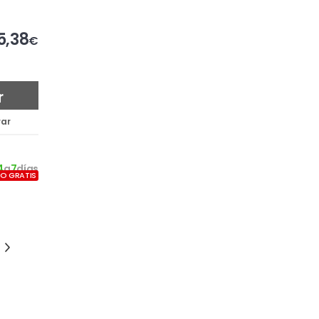
5,38
€
r
ar
4
a
7
días
ÍO GRATIS