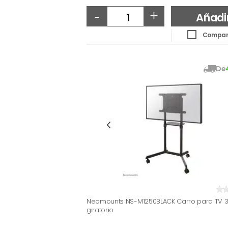
-
+
Añadi
Compar
De
Neomounts NS-M1250BLACK Carro para TV 37
giratorio