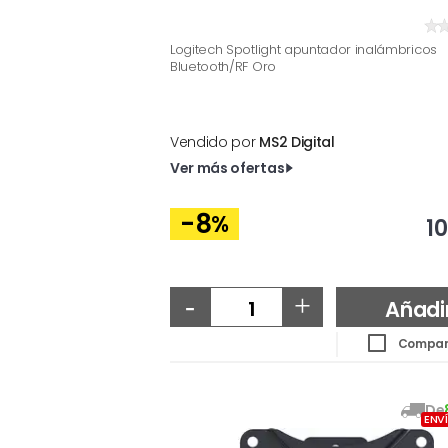
Logitech Spotlight apuntador inalámbricos
Bluetooth/RF Oro
Vendido por
MS2 Digital
Ver más ofertas
-8
%
10
-
+
Añadi
Compar
De
ENV