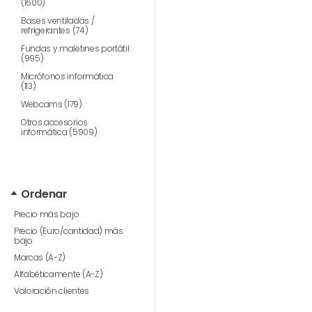
(1600)
Bases ventiladas /
refrigerantes (74)
Fundas y maletines portátil
(995)
Micrófonos informática
(113)
Webcams (179)
Otros accesorios
informática (5909)
Ordenar
Precio más bajo
Precio (Euro/cantidad) más
bajo
Marcas (A-Z)
Alfabéticamente (A-Z)
Valoración clientes