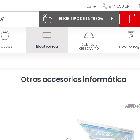
ES
944 050 514
ELIGE TIPO DE ENTREGA
Dulces y
rescos
Electrónica
Electrohog
desayuno
Otros accesorios informática
De