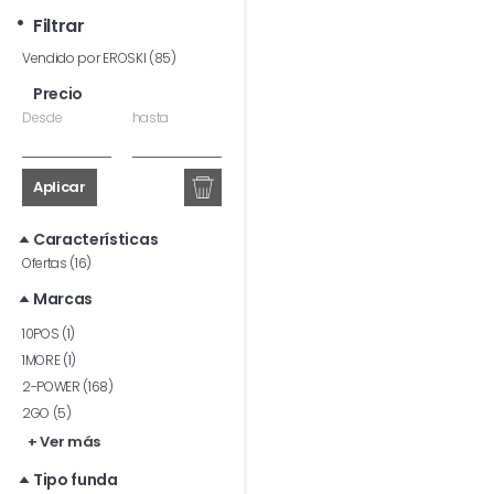
Filtrar
Vendido por EROSKI (85)
Precio
Desde
hasta
Aplicar
Características
Ofertas (16)
Marcas
10POS (1)
1MORE (1)
2-POWER (168)
2GO (5)
+ Ver más
Tipo funda