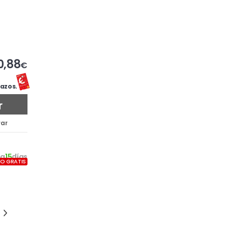
0,88
€
azos.
r
ar
2
a
15
días
ÍO GRATIS