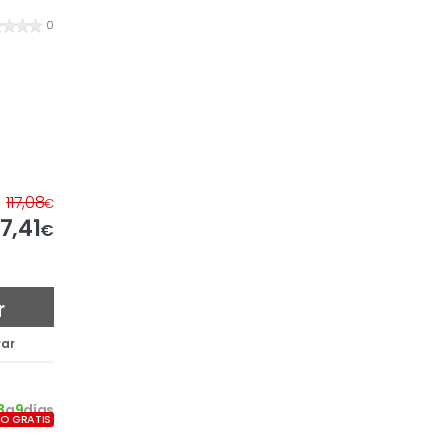
0
117,08
€
7,41
€
r
ar
8
a
9
días
ÍO GRATIS