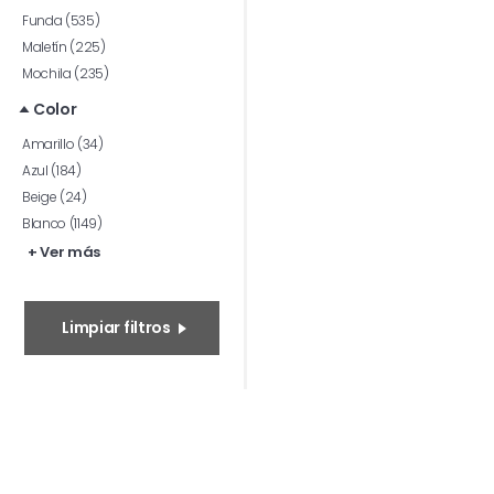
Funda (535)
Maletín (225)
Mochila (235)
Color
Amarillo (34)
Azul (184)
Beige (24)
Blanco (1149)
+ Ver más
Limpiar filtros