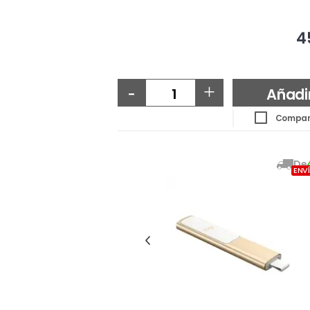
4
-
+
Añadi
Compar
De
ENV