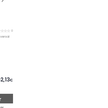
0
versal
2,13
€
r
ar