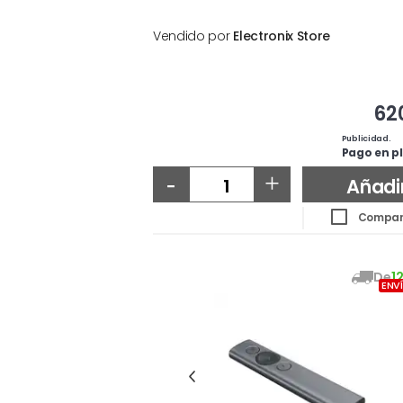
Vendido por
Electronix Store
62
Publicidad.
Pago en pl
-
+
Añadi
Compar
De
1
ENV