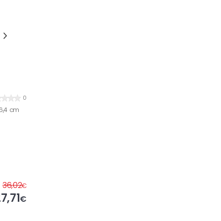
0
6,4 cm
36,02
€
7,71
€