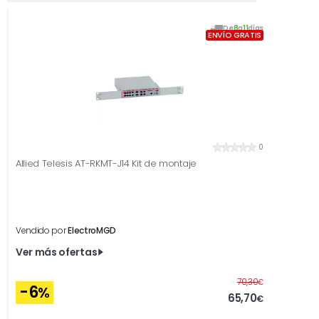
De
8
a
11
días
ENVÍO GRATIS
0
Allied Telesis AT-RKMT-J14 Kit de montaje
Vendido por
ElectroMGD
Ver más ofertas
Antes
70,30
€
-6
%
65,70
€