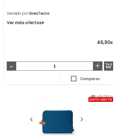
Vendido por
GreaTecno
Ver más ofertas
46,90
€
-
+
Comparar
De
9
a
10
días
ENVÍO GRATIS