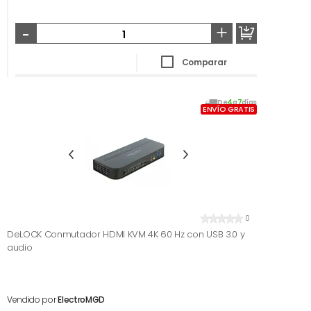
-
+
Comparar
De
4
a
7
días
ENVÍO GRATIS
0
DeLOCK Conmutador HDMI KVM 4K 60 Hz con USB 3.0 y
audio
Vendido por
ElectroMGD