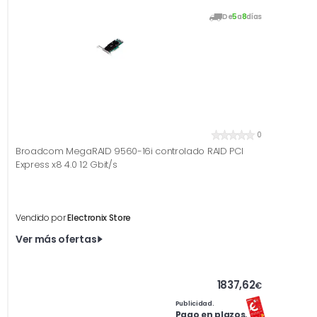
De
5
a
8
días
0
Broadcom MegaRAID 9560-16i controlado RAID PCI
Express x8 4.0 12 Gbit/s
Vendido por
Electronix Store
Ver más ofertas
1837,62
€
Publicidad.
Pago en plazos.