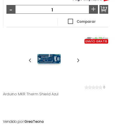
-
+
Comparar
De
6
a
10
días
ENVÍO GRATIS
0
Arduino MKR Therm Shield Azul
Vendido por
GreaTecno