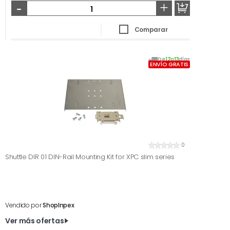
-
+
Comparar
De
12
a
13
días
ENVÍO GRATIS
0
Shuttle DIR 01 DIN-Rail Mounting Kit for XPC slim series
Vendido por
ShopInpex
Ver más ofertas