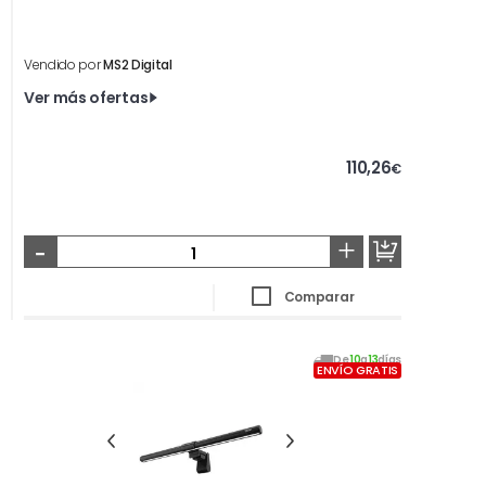
Vendido por
MS2 Digital
Ver más ofertas
110,26
€
-
+
Comparar
De
10
a
13
días
ENVÍO GRATIS