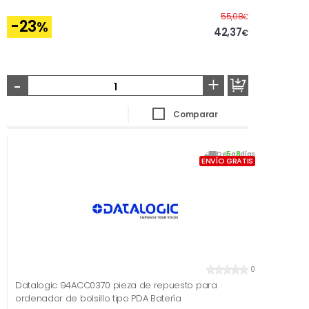
Antes
55,08
€
-23
%
42,37
€
-
+
Comparar
De
5
a
8
días
ENVÍO GRATIS
0
Datalogic 94ACC0370 pieza de repuesto para
ordenador de bolsillo tipo PDA Batería