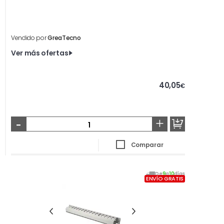
Vendido por
GreaTecno
Ver más ofertas
40,05
€
-
+
Comparar
De
9
a
10
días
ENVÍO GRATIS