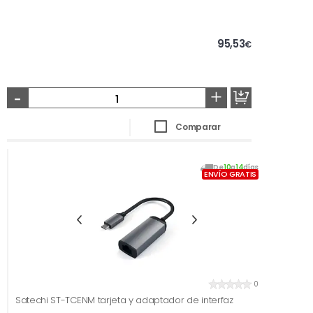
95,53
€
-
+
Comparar
De
10
a
14
días
ENVÍO GRATIS
0
Satechi ST-TCENM tarjeta y adaptador de interfaz