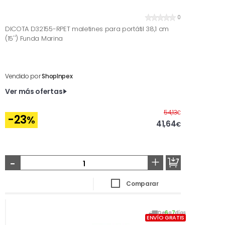
0
DICOTA D32155-RPET maletines para portátil 38,1 cm
(15'') Funda Marina
Vendido por
ShopInpex
Ver más ofertas
Antes
54,13
€
-23
%
41,64
€
-
+
Comparar
De
6
a
7
días
ENVÍO GRATIS