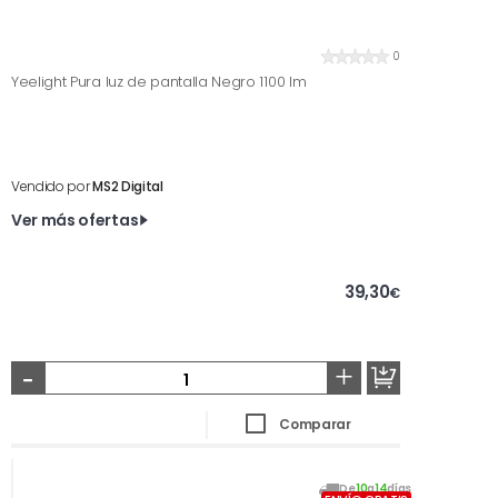
0
Yeelight Pura luz de pantalla Negro 1100 lm
Vendido por
MS2 Digital
Ver más ofertas
39,30
€
-
+
Comparar
De
10
a
14
días