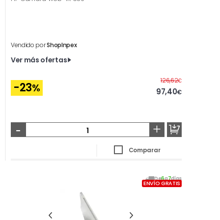
Vendido por
ShopInpex
Ver más ofertas
Antes
126,62
€
-23
%
97,40
€
-
+
Comparar
De
6
a
7
días
ENVÍO GRATIS