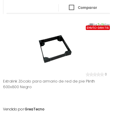
Comparar
De
7
a
11
días
ENVÍO GRATIS
0
Extralink Zócalo para armario de red de pie Plinth
600x800 Negro
Vendido por
GreaTecno