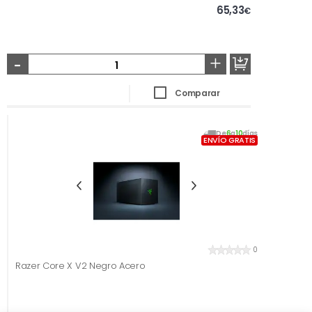
65,33
€
-
+
Comparar
De
6
a
10
días
ENVÍO GRATIS
0
Razer Core X V2 Negro Acero