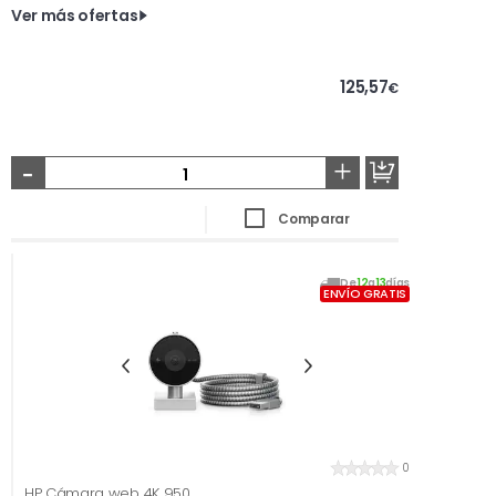
Ver más ofertas
125,57
€
-
+
Comparar
De
12
a
13
días
ENVÍO GRATIS
0
HP Cámara web 4K 950