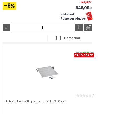
Antes
691,32
€
-6
%
646,09
€
Publicidad.
Pago en plazos.
-
+
Comparar
De
6
a
10
días
ENVÍO GRATIS
0
Triton Shelf with perforation 1U 350mm