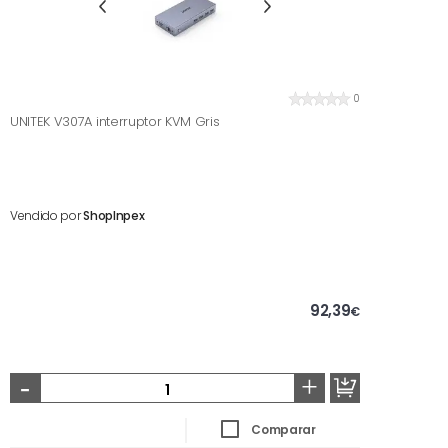
0
UNITEK V307A interruptor KVM Gris
Vendido por
ShopInpex
92,39
€
-
+
Comparar