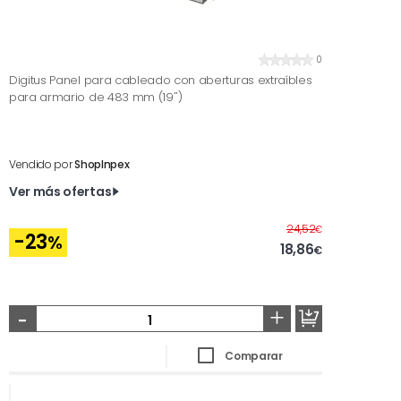
0
Digitus Panel para cableado con aberturas extraíbles
para armario de 483 mm (19'')
Vendido por
ShopInpex
Ver más ofertas
Antes
24,52
€
-23
%
18,86
€
-
+
Comparar