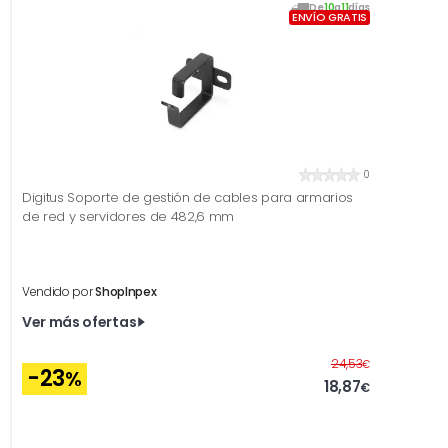
De
10
a
11
días
ENVÍO GRATIS
0
Digitus Soporte de gestión de cables para armarios
de red y servidores de 482,6 mm
Vendido por
ShopInpex
Ver más ofertas
Antes
24,53
€
-23
%
18,87
€