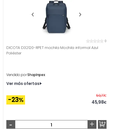
0
DICOTA D32120-RPET mochila Mochila informal Azul
Poliéster
Vendido por
ShopInpex
Ver más ofertas
Antes
59,77
€
-23
%
45,98
€
-
+