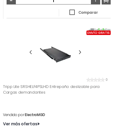
Comparar
De
5
a
8
días
ENVÍO GRATIS
0
Tripp Lite SRSHELF4PSLHD Entrepaño deslizable para
Cargas demandantes
Vendido por
ElectroMGD
Ver más ofertas