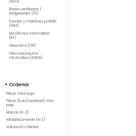
(1603)
Bases ventiladas /
refrigerantes (75)
Fundas y maletines portátil
(994)
Micrófonos informática
(113)
Webcams (179)
Otros accesorios
informática (5899)
Ordenar
Precio más bajo
Precio (Euro/cantidad) más
bajo
Marcas (A-Z)
Alfabéticamente (A-Z)
Valoración clientes