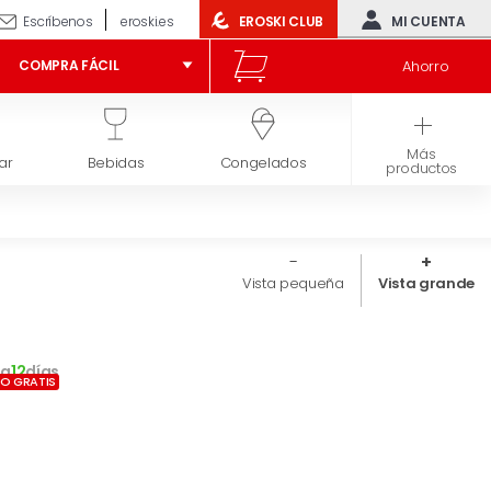
Escríbenos
eroski.es
EROSKI CLUB
MI CUENTA
Ahorro
COMPRA FÁCIL
Más
ar
Bebidas
Congelados
Higiene y belleza
productos
Vista pequeña
Vista grande
9
a
12
días
ÍO GRATIS