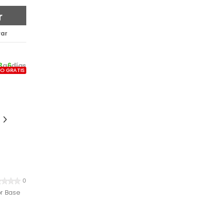
r
ar
3
a
6
días
ÍO GRATIS
0
r Base