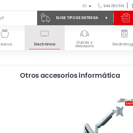
ES
944 050 514
ELIGE TIPO DE ENTREGA
Dulces y
rescos
Electrónica
Electrohog
desayuno
Otros accesorios informática
De
ENV