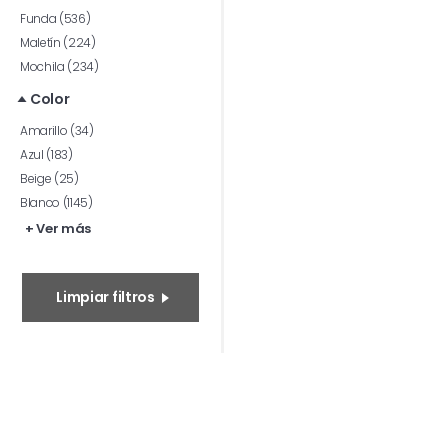
Funda (536)
Maletín (224)
Mochila (234)
Color
Amarillo (34)
Azul (183)
Beige (25)
Blanco (1145)
+ Ver más
Limpiar filtros