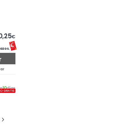
0,25
€
azos.
r
ar
a
10
días
ÍO GRATIS