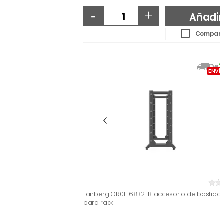
-
+
Añadi
Compar
De
ENV
Lanberg OR01-6832-B accesorio de bastido
para rack