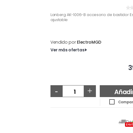
Lanberg AK-1006-B accesorio de bastidor Es
ajustable
Vendido por
ElectroMGD
Ver más ofertas
3
-
+
Añadi
Compar
De
ENV