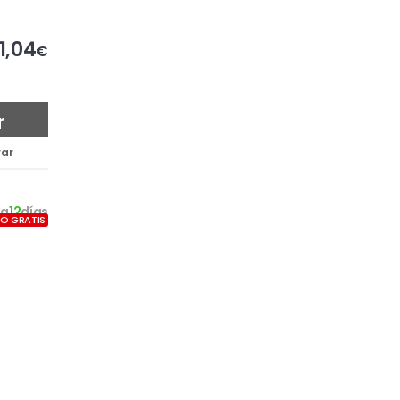
1,04
€
r
ar
9
a
12
días
ÍO GRATIS