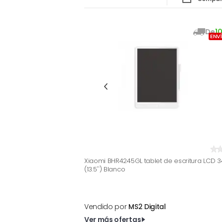
De
1
ENV
Xiaomi BHR4245GL tablet de escritura LCD 3
(13.5'') Blanco
Vendido por
MS2 Digital
Ver más ofertas