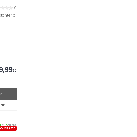
0
tantería
9,99
€
r
ar
4
a
7
días
ÍO GRATIS