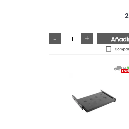
2
-
+
Añadi
Compar
De
ENV