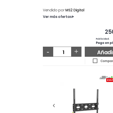
Vendido por
MS2 Digital
Ver más ofertas
25
Publicidad.
Pago en pl
-
+
Añadi
Compar
De
6
ENV