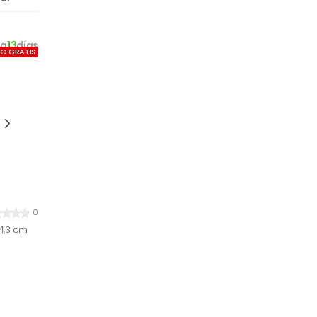
0
a
13
días
ÍO GRATIS
0
4,3 cm