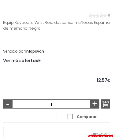
0
Equip Keyboard Wrist Rest descansa muñecas Espuma
de memoria Negro
Vendido por
Infopavon
Ver más ofertas
12,57
€
-
+
Comparar
De
2
a
3
días