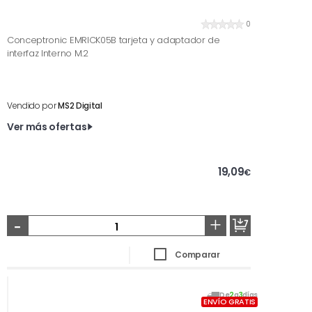
0
Conceptronic EMRICK05B tarjeta y adaptador de
interfaz Interno M.2
Vendido por
MS2 Digital
Ver más ofertas
19,09
€
-
+
Comparar
De
2
a
3
días
ENVÍO GRATIS