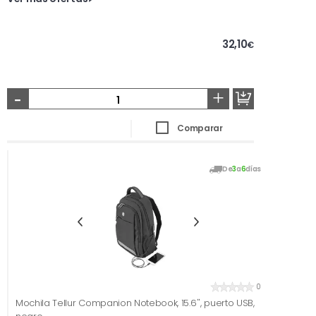
32,10
€
-
+
Comparar
De
3
a
6
días
0
Mochila Tellur Companion Notebook, 15.6'', puerto USB,