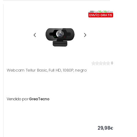
De
15
a
19
días
ENVÍO GRATIS
0
Webcam Tellur Basic, Full HD, 1080P, negro
Vendido por
GreaTecno
29,98
€