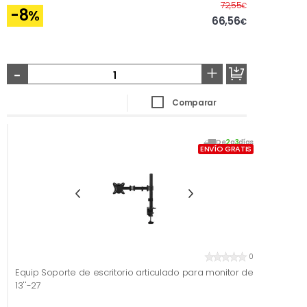
Antes
72,55
€
-8
%
66,56
€
-
+
Comparar
De
2
a
3
días
ENVÍO GRATIS
0
Equip Soporte de escritorio articulado para monitor de
13''-27