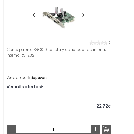
0
Conceptronic SRC01G tarjeta y adaptador de interfaz
Interno RS-232
Vendido por
Infopavon
Ver más ofertas
22,72
€
-
+