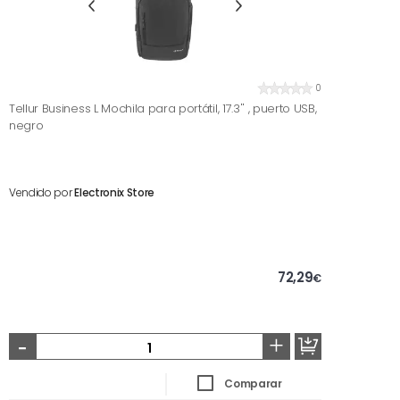
0
Tellur Business L Mochila para portátil, 17.3'' , puerto USB,
negro
Vendido por
Electronix Store
72,29
€
-
+
Comparar