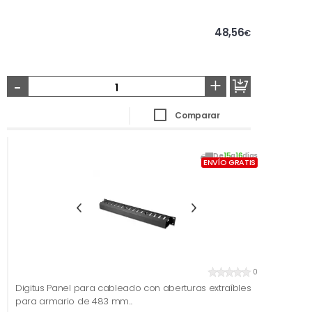
48,56
€
-
+
Comparar
De
15
a
16
días
ENVÍO GRATIS
0
Digitus Panel para cableado con aberturas extraíbles
para armario de 483 mm...