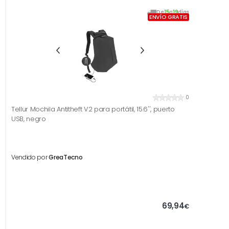
De
15
a
19
días
ENVÍO GRATIS
0
Tellur Mochila Antitheft V2 para portátil, 15.6'', puerto
USB, negro
Vendido por
GreaTecno
69,94
€