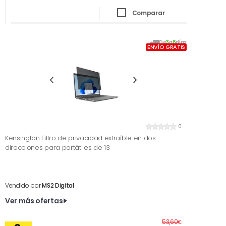
Comparar
De
3
a
6
días
ENVÍO GRATIS
0
Kensington Filtro de privacidad extraíble en dos
direcciones para portátiles de 13
Vendido por
MS2 Digital
Ver más ofertas
Antes
53,60
€