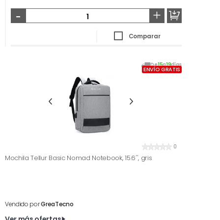
-
+
Comparar
De
15
a
19
días
ENVÍO GRATIS
0
Mochila Tellur Basic Nomad Notebook, 15.6'', gris
Vendido por
GreaTecno
Ver más ofertas