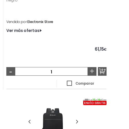
negro
Vendido por
Electronix Store
Ver más ofertas
61,15
€
-
+
Comparar
De
15
a
19
días
ENVÍO GRATIS