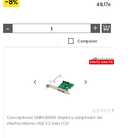
-8
%
49,17
€
-
+
Comparar
De
2
a
3
días
ENVÍO GRATIS
0
Conceptronic EMRICK06G tarjeta y adaptador de
interfaz Interno USB 3.2 Gen 1 (3.1