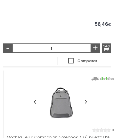
56,46
€
-
+
Comparar
De
3
a
6
días
0
Mochila Tellur Companion Notebook, 15.6'', puerto USB,