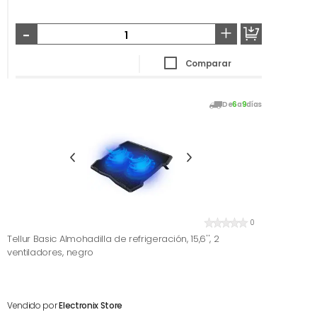
-
+
Comparar
De
6
a
9
días
0
Tellur Basic Almohadilla de refrigeración, 15,6'', 2
ventiladores, negro
Vendido por
Electronix Store