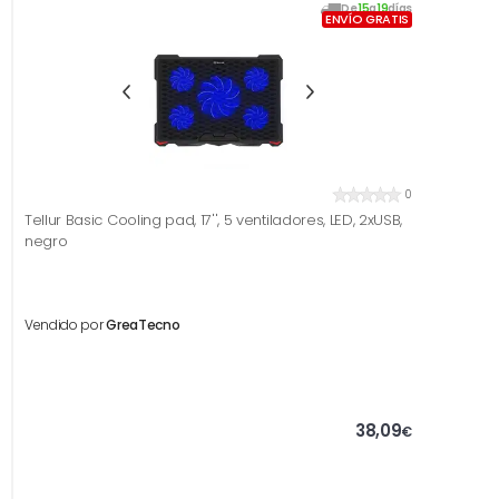
De
15
a
19
días
ENVÍO GRATIS
0
Tellur Basic Cooling pad, 17'', 5 ventiladores, LED, 2xUSB,
negro
Vendido por
GreaTecno
38,09
€