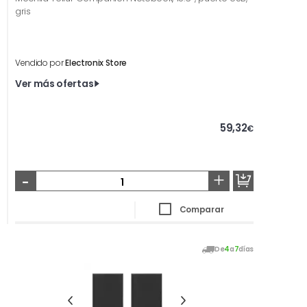
gris
Vendido por
Electronix Store
Ver más ofertas
59,32
€
-
+
Comparar
De
4
a
7
días