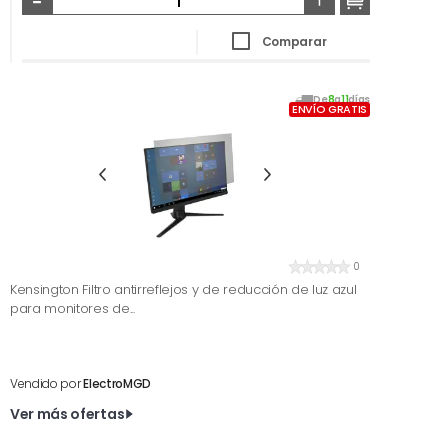
Comparar
De
8
a
11
días
ENVÍO GRATIS
0
Kensington Filtro antirreflejos y de reducción de luz azul
para monitores de...
Vendido por
ElectroMGD
Ver más ofertas