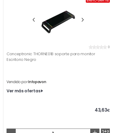
ENVÍO GRATIS
0
Conceptronic THORNE01B soporte para monitor
Escritorio Negro
Vendido por
Infopavon
Ver más ofertas
43,63
€
-
+