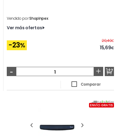
Vendido por
ShopInpex
Ver más ofertas
Antes
20,40
€
-23
%
15,69
€
-
+
Comparar
De
2
a
3
días
ENVÍO GRATIS