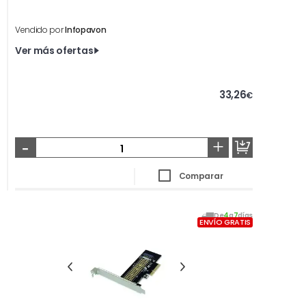
Vendido por
Infopavon
Ver más ofertas
33,26
€
-
+
Comparar
De
4
a
7
días
ENVÍO GRATIS