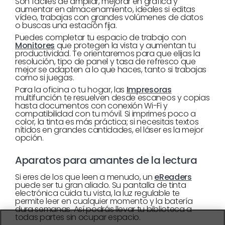
Son fáciles de ampliar, mejorar en gráfica y
aumentar en almacenamiento, ideales si editas
vídeo, trabajas con grandes volúmenes de datos
o buscas una estación fija.
Puedes completar tu espacio de trabajo con
Monitores
que protegen la vista y aumentan tu
productividad. Te orientaremos para que elijas la
resolución, tipo de panel y tasa de refresco que
mejor se adapten a lo que haces, tanto si trabajas
como si juegas.
Para la oficina o tu hogar, las
Impresoras
multifunción te resuelven desde escaneos y copias
hasta documentos con conexión Wi-Fi y
compatibilidad con tu móvil. Si imprimes poco a
color, la tinta es más práctica; si necesitas textos
nítidos en grandes cantidades, el láser es la mejor
opción.
Aparatos para amantes de la lectura
Si eres de los que leen a menudo, un
eReaders
puede ser tu gran aliado. Su pantalla de tinta
electrónica cuida tu vista, la luz regulable te
permite leer en cualquier momento y la batería
dura semanas. Así podrás llevar tu biblioteca a
todas partes sin ocupar espacio.