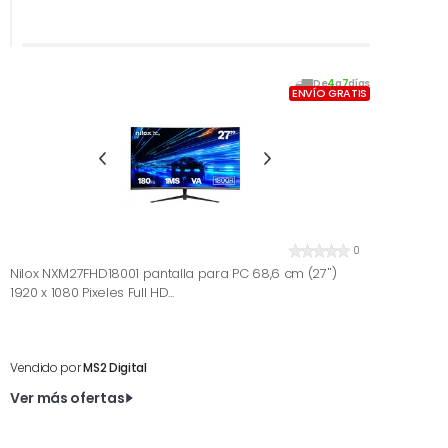
De
4
a
7
días
ENVÍO GRATIS
0
Nilox NXM27FHD18001 pantalla para PC 68,6 cm (27'')
1920 x 1080 Pixeles Full HD...
Vendido por
MS2 Digital
Ver más ofertas