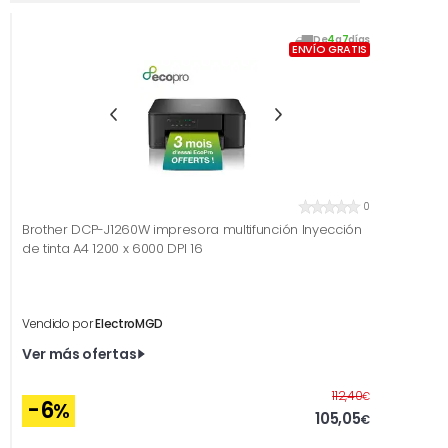
De
4
a
7
días
ENVÍO GRATIS
0
Brother DCP-J1260W impresora multifunción Inyección
de tinta A4 1200 x 6000 DPI 16
Vendido por
ElectroMGD
Ver más ofertas
Antes
112,40
€
-6
%
105,05
€