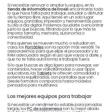
Si necesitas renovar o ampliar tu equipo, en la
tienda de informática de Eroski
encontrarás todo
lo que hace falta para trabajar, estudiar o disfrutar
de tu tiempo libre. Aquí tienes en un solo lugar
equipos, pantallas, impresión y herramientas para
tu día a día digital. Podemos ayudarte a encontrar
justo lo que buscas, filtrando por lo que más te
importa: tamaño, memoria, autonomía o
conectividad.
Para quienes se mueven mucho o estudian en
casa, los
Portátiles
son la opción más versátil. Te
asesoraremos para que elijas el procesador y la
RAM adecuados según el uso que vayas a darle, y
que no te falte autonomía si trabajas fuera.
Si lo que buscas es algo ligero para navegar, ver
contenidos, hacer videollamadas o usar apps
educativas, las
Tablets
te ofrecen comodidad y
potencia equilibradas, con pantallas que van
desde formatos compactos hasta modelos
pensados para multitarea.
Los mejores equipos para trabajar
Si necesitas un rendimiento estable para jornadas
largas, los
PC de sobremesa
son tu mejor aliado.