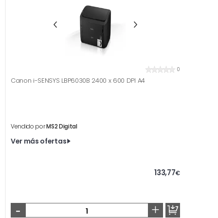
0
Canon i-SENSYS LBP6030B 2400 x 600 DPI A4
Vendido por
MS2 Digital
Ver más ofertas
133,77
€
-
+