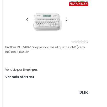
De
12
a
13
días
ENVÍO GRATIS
0
Brother PT-D410VP impresora de etiquetas ZINK (Zero-
Ink) 180 x 180 DPI
Vendido por
ShopInpex
Ver más ofertas
101,11
€