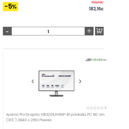
Antes
193,09
€
-5
%
182,16
€
-
+
De
3
a
6
días
0
iiyama ProGraphic HB3201UHSNP-B1 pantalla PC 80 cm
(31.5'') 3840 x 2160 Pixeles