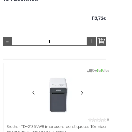
112,73
€
-
+
De
5
a
8
días
0
Brother TD-2135NWB impresora de etiquetas Térmica