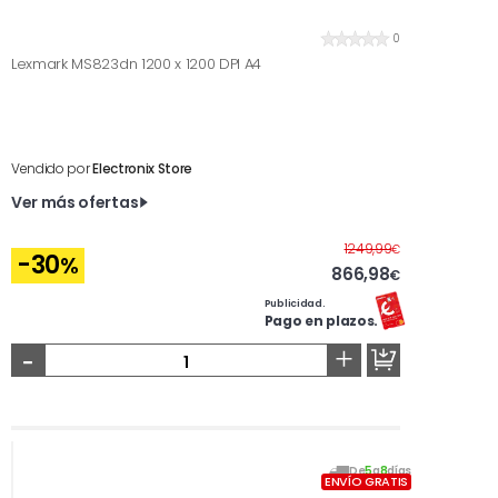
0
Lexmark MS823dn 1200 x 1200 DPI A4
Vendido por
Electronix Store
Ver más ofertas
Antes
1249,99
€
-30
%
866,98
€
Publicidad.
Pago en plazos.
-
+
De
5
a
8
días
ENVÍO GRATIS