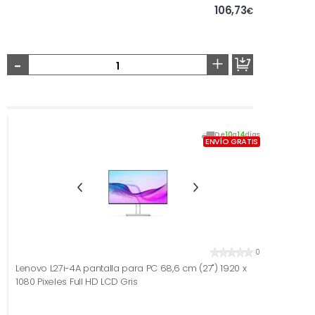
106,73
€
-
+
De
10
a
14
días
ENVÍO GRATIS
0
Lenovo L27i-4A pantalla para PC 68,6 cm (27") 1920 x
1080 Pixeles Full HD LCD Gris