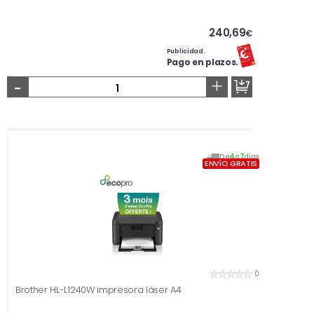
240,69
€
Publicidad.
Pago en plazos.
-
+
De
4
a
7
días
ENVÍO GRATIS
0
Brother HL-L1240W impresora láser A4