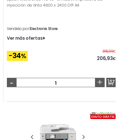
inyección de tinta 4800 x 2400 DPI A4
Vendido por
Electronix Store
Ver más ofertas
Antes
316,99
€
-34
%
206,93
€
-
+
De
10
a
14
días
ENVÍO GRATIS