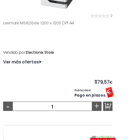
0
Lexmark MS826de 1200 x 1200 DPI A4
Vendido por
Electronix Store
Ver más ofertas
1179,57
€
Publicidad.
Pago en plazos.
-
+
De
13
a
14
días