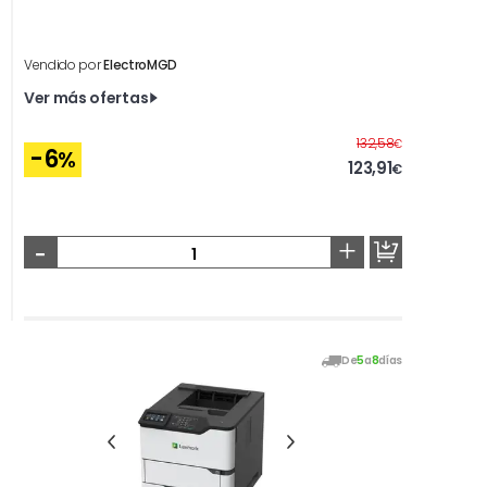
Vendido por
ElectroMGD
Ver más ofertas
Antes
132,58
€
-6
%
123,91
€
-
+
De
5
a
8
días