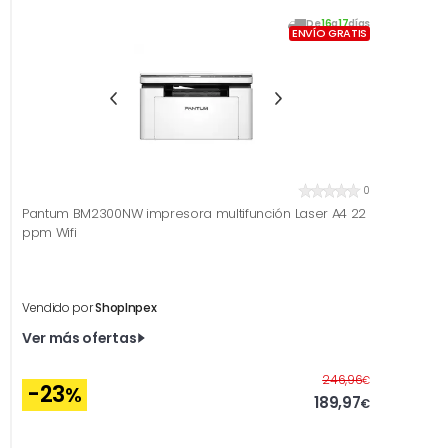
De
16
a
17
días
ENVÍO GRATIS
0
Pantum BM2300NW impresora multifunción Laser A4 22
ppm Wifi
Vendido por
ShopInpex
Ver más ofertas
Antes
246,96
€
-23
%
189,97
€