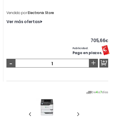
Vendido por
Electronix Store
Ver más ofertas
705,66
€
Publicidad.
Pago en plazos.
-
+
De
4
a
7
días