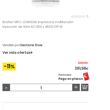
0
Brother MFC-J2340DW impresora multifunción
Inyección de tinta A3 1200 x 4800 DPI W
Vendido por
Electronix Store
Ver más ofertas
Antes
441,99
€
-11
%
391,98
€
Publicidad.
Pago en plazos.
-
+