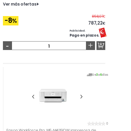
Ver más ofertas
Antes
858,07
€
-8
%
787,22
€
Publicidad.
Pago en plazos.
-
+
De
3
a
6
días
0
Epson WorkForce Pro WF-M4119DW impresora de