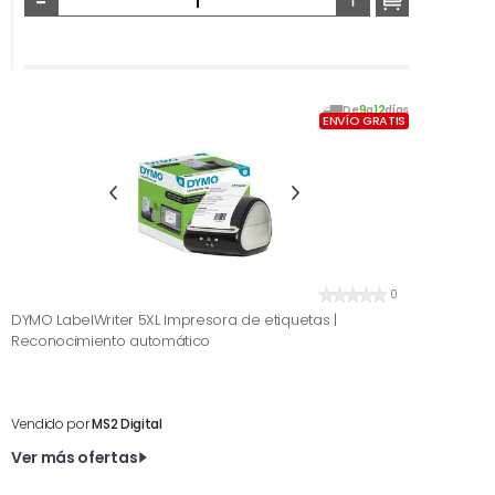
De
9
a
12
días
ENVÍO GRATIS
0
DYMO LabelWriter 5XL Impresora de etiquetas |
Reconocimiento automático
Vendido por
MS2 Digital
Ver más ofertas