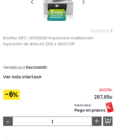
0
Brother MFC-J6760DW impresora multifunción
Inyección de tinta A3 1200 x 4800 DPI
Vendido por
ElectroMGD
Ver más ofertas
Antes
307,79
€
-6
%
287,65
€
Publicidad.
Pago en plazos.
-
+