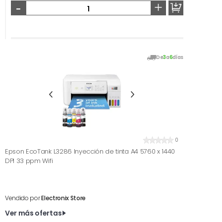
-
+
De
3
a
6
días
0
Epson EcoTank L3286 Inyección de tinta A4 5760 x 1440
DPI 33 ppm Wifi
Vendido por
Electronix Store
Ver más ofertas