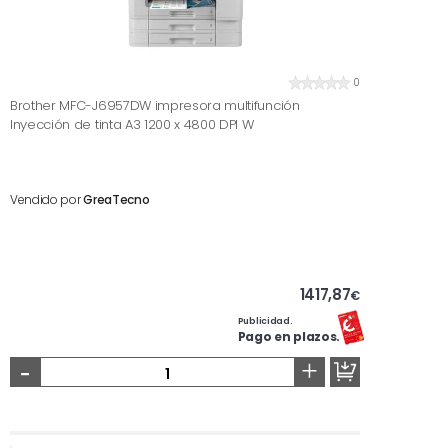
0
Brother MFC-J6957DW impresora multifunción
Inyección de tinta A3 1200 x 4800 DPI W
Vendido por
GreaTecno
1417,87
€
Publicidad.
Pago en plazos.
-
+