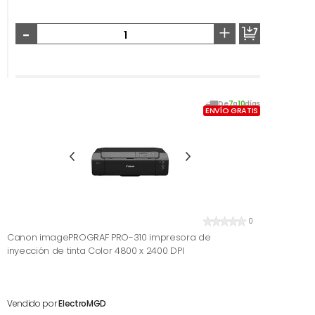
-
+
De
7
a
10
días
ENVÍO GRATIS
0
Canon imagePROGRAF PRO-310 impresora de
inyección de tinta Color 4800 x 2400 DPI
Vendido por
ElectroMGD