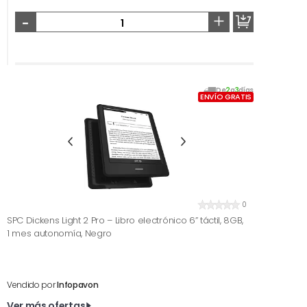
-
+
De
2
a
3
días
ENVÍO GRATIS
0
SPC Dickens Light 2 Pro – Libro electrónico 6” táctil, 8GB,
1 mes autonomía, Negro
Vendido por
Infopavon
Ver más ofertas