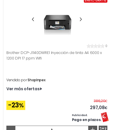
ENVÍO GRATIS
0
Brother DCP-J1140DWRE1 Inyección de tinta A4 6000 x
1200 DPI 17 ppm Wifi
Vendido por
ShopInpex
Ver más ofertas
Antes
386,20
€
-23
%
297,08
€
Publicidad.
Pago en plazos.
-
+