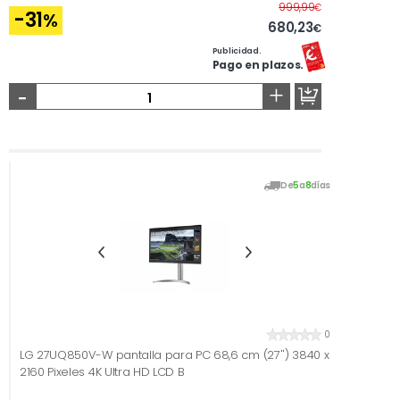
Antes
999,99
€
-31
%
680,23
€
Publicidad.
Pago en plazos.
-
+
De
5
a
8
días
0
LG 27UQ850V-W pantalla para PC 68,6 cm (27'') 3840 x
2160 Pixeles 4K Ultra HD LCD B