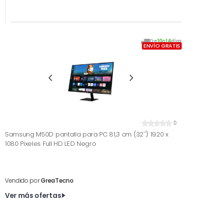
De
10
a
14
días
ENVÍO GRATIS
0
Samsung M50D pantalla para PC 81,3 cm (32'') 1920 x
1080 Pixeles Full HD LED Negro
Vendido por
GreaTecno
Ver más ofertas