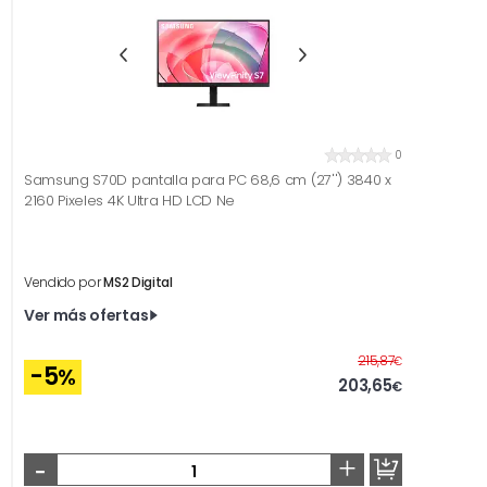
0
Samsung S70D pantalla para PC 68,6 cm (27'') 3840 x
2160 Pixeles 4K Ultra HD LCD Ne
Vendido por
MS2 Digital
Ver más ofertas
Antes
215,87
€
-5
%
203,65
€
-
+