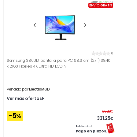
De
5
a
8
días
ENVÍO GRATIS
0
Samsung S80UD pantalla para PC 68,6 cm (27'') 3840
x 2160 Pixeles 4K Ultra HD LCD N
Vendido por
ElectroMGD
Ver más ofertas
Antes
351,13
€
-5
%
331,25
€
Publicidad.
Pago en plazos.