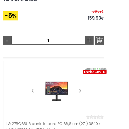
Antes
169,53
€
-5
%
159,93
€
-
+
De
5
a
8
días
ENVÍO GRATIS
0
LG 27BQ65UB pantalla para PC 68,6 cm (27'') 3840 x