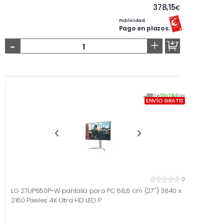
378,15
€
Publicidad.
Pago en plazos.
-
+
De
10
a
14
días
ENVÍO GRATIS
0
LG 27UP650P-W pantalla para PC 68,6 cm (27'') 3840 x
2160 Pixeles 4K Ultra HD LED P