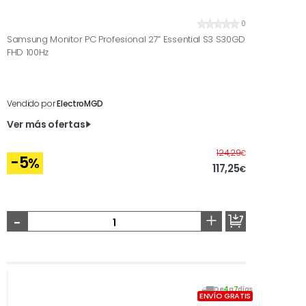
0
Samsung Monitor PC Profesional 27” Essential S3 S30GD
FHD 100Hz
Vendido por
ElectroMGD
Ver más ofertas
Antes
124,29
€
-5
%
117,25
€
-
+
De
4
a
7
días
ENVÍO GRATIS