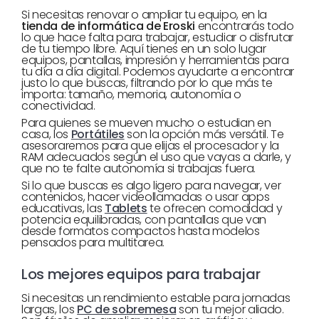
Si necesitas renovar o ampliar tu equipo, en la
tienda de informática de Eroski
encontrarás todo
lo que hace falta para trabajar, estudiar o disfrutar
de tu tiempo libre. Aquí tienes en un solo lugar
equipos, pantallas, impresión y herramientas para
tu día a día digital. Podemos ayudarte a encontrar
justo lo que buscas, filtrando por lo que más te
importa: tamaño, memoria, autonomía o
conectividad.
Para quienes se mueven mucho o estudian en
casa, los
Portátiles
son la opción más versátil. Te
asesoraremos para que elijas el procesador y la
RAM adecuados según el uso que vayas a darle, y
que no te falte autonomía si trabajas fuera.
Si lo que buscas es algo ligero para navegar, ver
contenidos, hacer videollamadas o usar apps
educativas, las
Tablets
te ofrecen comodidad y
potencia equilibradas, con pantallas que van
desde formatos compactos hasta modelos
pensados para multitarea.
Los mejores equipos para trabajar
Si necesitas un rendimiento estable para jornadas
largas, los
PC de sobremesa
son tu mejor aliado.