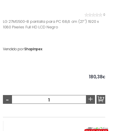
0
LG 27MS500-B pantalla para PC 68,6 cm (27'') 1920 x
1080 Pixeles Full HD LCD Negro
Vendido por
ShopInpex
180,38
€
-
+
De
4
a
7
días