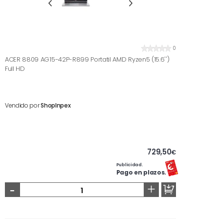
0
ACER 8809 AG15-42P-R899 Portatil AMD Ryzen5 (15.6'')
Full HD
Vendido por
ShopInpex
729,50
€
Publicidad.
Pago en plazos.
-
+