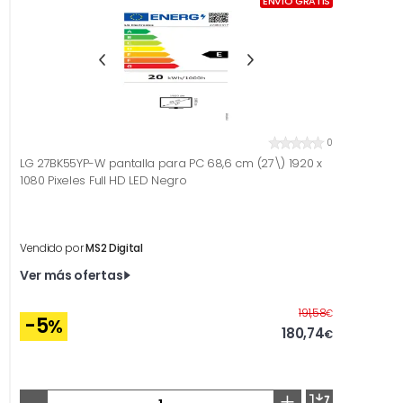
ENVÍO GRATIS
0
LG 27BK55YP-W pantalla para PC 68,6 cm (27\) 1920 x
1080 Pixeles Full HD LED Negro
Vendido por
MS2 Digital
Ver más ofertas
Antes
191,58
€
-5
%
180,74
€
-
+