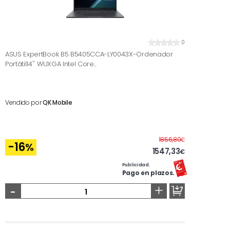
0
ASUS ExpertBook B5 B5405CCA-LY0043X-Ordenador
Portátil14'' WUXGA Intel Core...
Vendido por
QK Mobile
Antes
1856,80
€
-16
%
1547,33
€
Publicidad.
Pago en plazos.
-
+