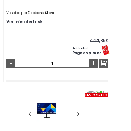
Vendido por
Electronix Store
Ver más ofertas
444,35
€
Publicidad.
Pago en plazos.
-
+
De
5
a
8
días
ENVÍO GRATIS