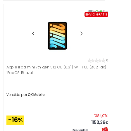
De
2
a
6
días
ENVÍO GRATIS
0
Apple iPad mini 7th gen 512 GB (8.3'') Wi-Fi 6E (802.11ax)
iPadOS 18 azul
Vendido por
QK Mobile
Antes
1384,07
€
-16
%
1153,39
€
Publicidad.