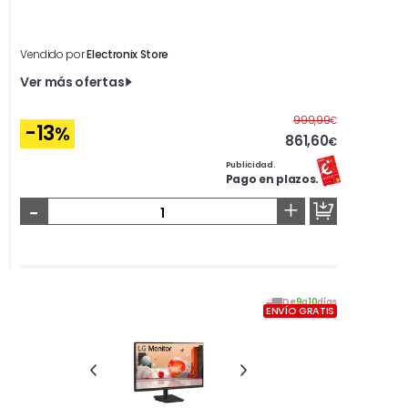
Vendido por
Electronix Store
Ver más ofertas
Antes
999,99
€
-13
%
861,60
€
Publicidad.
Pago en plazos.
-
+
De
9
a
10
días
ENVÍO GRATIS