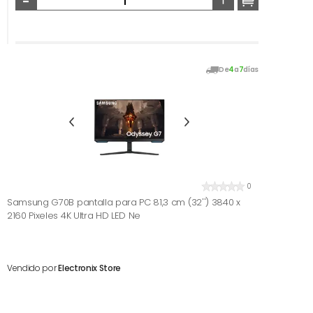
De
4
a
7
días
0
Samsung G70B pantalla para PC 81,3 cm (32'') 3840 x
2160 Pixeles 4K Ultra HD LED Ne
Vendido por
Electronix Store