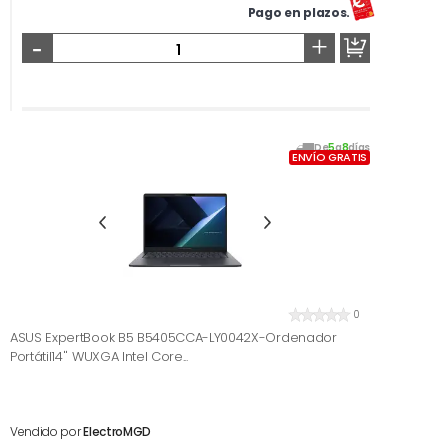
Pago en plazos.
-
+
De
5
a
8
días
ENVÍO GRATIS
0
ASUS ExpertBook B5 B5405CCA-LY0042X-Ordenador
Portátil14'' WUXGA Intel Core...
Vendido por
ElectroMGD