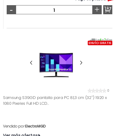
-
+
De
4
a
7
días
ENVÍO GRATIS
0
Samsung S39GD pantalla para PC 81,3 cm (32'') 1920 x
1080 Pixeles Full HD LCD...
Vendido por
ElectroMGD
Ver más ofertas