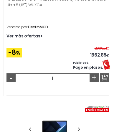
Ultra 5 (16'') WUXGA
Vendido por
ElectroMGD
Ver más ofertas
Antes
2030,51
€
-8
%
1862,85
€
Publicidad.
Pago en plazos.
-
+
De
2
a
6
días
ENVÍO GRATIS