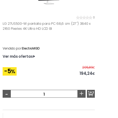
0
LG 27US500-W pantalla para PC 68,6 cm (27'') 3840 x
2160 Pixeles 4K Ultra HD LCD Bl
Vendido por
ElectroMGD
Ver más ofertas
Antes
205,89
€
-5
%
194,24
€
-
+