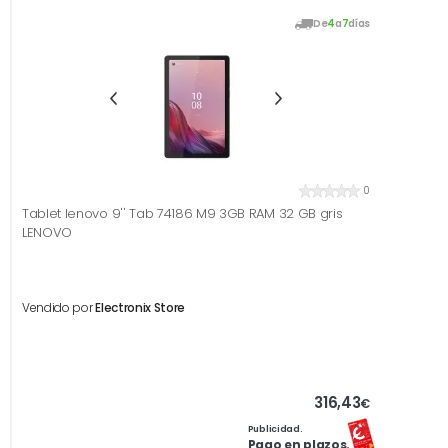
De
4
a
7
días
0
Tablet lenovo 9'' Tab 74186 M9 3GB RAM 32 GB gris
LENOVO
Vendido por
Electronix Store
316,43
€
Publicidad.
Pago en plazos.