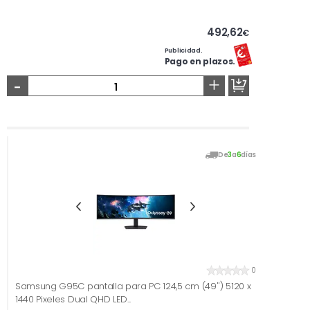
492,62
€
Publicidad.
Pago en plazos.
-
+
De
3
a
6
días
0
Samsung G95C pantalla para PC 124,5 cm (49'') 5120 x
1440 Pixeles Dual QHD LED...