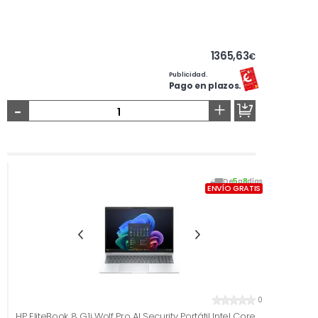
1365,63
€
Publicidad.
Pago en plazos.
-
+
De
5
a
8
días
ENVÍO GRATIS
0
HP EliteBook 8 G1i Wolf Pro AI Security Portátil Intel Core