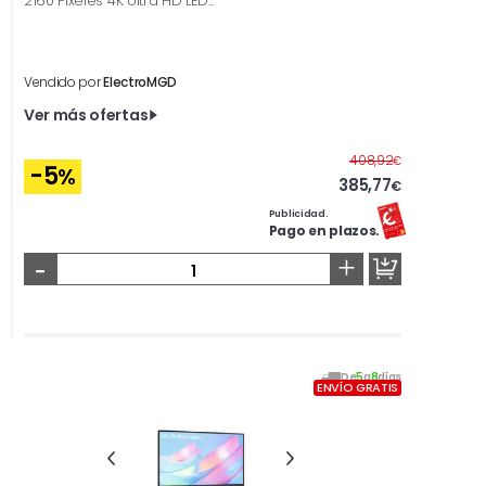
2160 Pixeles 4K Ultra HD LED...
Vendido por
ElectroMGD
Ver más ofertas
Antes
408,92
€
-5
%
385,77
€
Publicidad.
Pago en plazos.
-
+
De
5
a
8
días
ENVÍO GRATIS