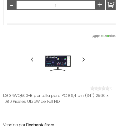
-
+
De
5
a
8
días
0
LG 34WQ500-B pantalla para PC 86,4 cm (34'') 2560 x
1080 Pixeles UltraWide Full HD
Vendido por
Electronix Store