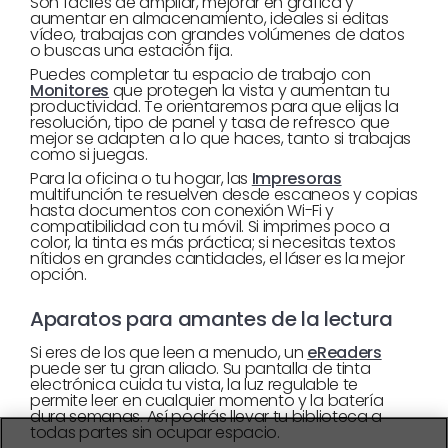
Son fáciles de ampliar, mejorar en gráfica y
aumentar en almacenamiento, ideales si editas
vídeo, trabajas con grandes volúmenes de datos
o buscas una estación fija.
Puedes completar tu espacio de trabajo con
Monitores
que protegen la vista y aumentan tu
productividad. Te orientaremos para que elijas la
resolución, tipo de panel y tasa de refresco que
mejor se adapten a lo que haces, tanto si trabajas
como si juegas.
Para la oficina o tu hogar, las
Impresoras
multifunción te resuelven desde escaneos y copias
hasta documentos con conexión Wi-Fi y
compatibilidad con tu móvil. Si imprimes poco a
color, la tinta es más práctica; si necesitas textos
nítidos en grandes cantidades, el láser es la mejor
opción.
Aparatos para amantes de la lectura
Si eres de los que leen a menudo, un
eReaders
puede ser tu gran aliado. Su pantalla de tinta
electrónica cuida tu vista, la luz regulable te
permite leer en cualquier momento y la batería
dura semanas. Así podrás llevar tu biblioteca a
todas partes sin ocupar espacio.