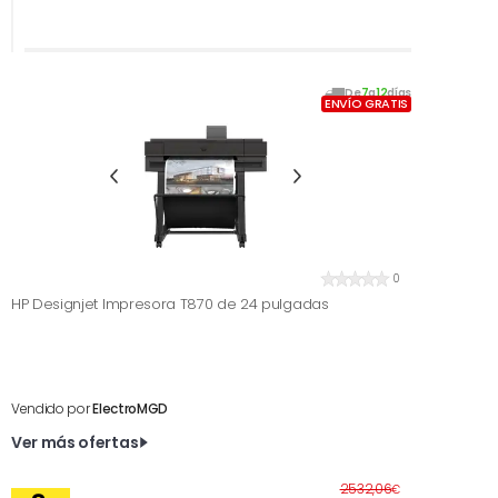
De
7
a
12
días
ENVÍO GRATIS
0
HP Designjet Impresora T870 de 24 pulgadas
Vendido por
ElectroMGD
Ver más ofertas
Antes
2532,06
€