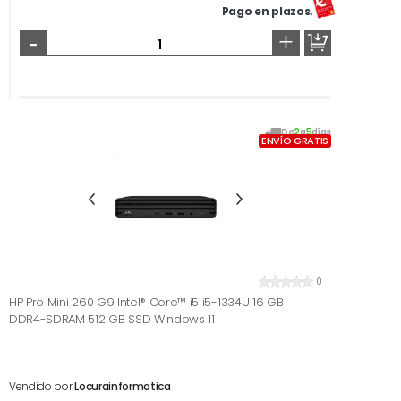
Pago en plazos.
-
+
De
2
a
5
días
ENVÍO GRATIS
0
HP Pro Mini 260 G9 Intel® Core™ i5 i5-1334U 16 GB
DDR4-SDRAM 512 GB SSD Windows 11
Vendido por
Locurainformatica