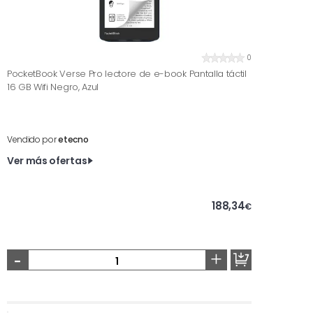
0
PocketBook Verse Pro lectore de e-book Pantalla táctil
16 GB Wifi Negro, Azul
Vendido por
etecno
Ver más ofertas
188,34
€
-
+