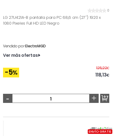
0
LG 27U421A-B pantalla para PC 68,6 cm (27'') 1920 x
1080 Pixeles Full HD LED Negro
Vendido por
ElectroMGD
Ver más ofertas
Antes
125,22
€
-5
%
118,13
€
-
+
De
4
a
7
días
ENVÍO GRATIS