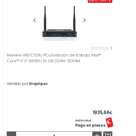
ENVÍO GRATIS
0
Newline WB7C120U PCs/estación de trabajo Intel®
Core™ i7 i7-8565U 16 GB DDR4-SDRAM
Vendido por
ShopInpex
1935,66
€
Publicidad.
Pago en plazos.
-
+