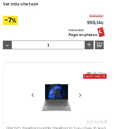
Ver más ofertas
Antes
1039,00
€
-7
%
966,14
€
Publicidad.
Pago en plazos.
-
+
De
6
a
7
días
ENVÍO GRATIS
0
LENOVO ThinkPad portátil ThinkPad X1 2-in-1 Gen 10 Aura