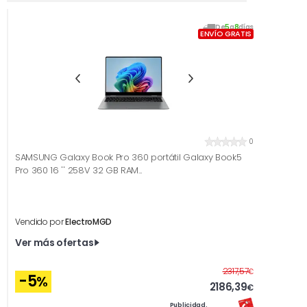
De
5
a
8
días
ENVÍO GRATIS
0
SAMSUNG Galaxy Book Pro 360 portátil Galaxy Book5
Pro 360 16 '' 258V 32 GB RAM...
Vendido por
ElectroMGD
Ver más ofertas
Antes
2317,57
€
-5
%
2186,39
€
Publicidad.