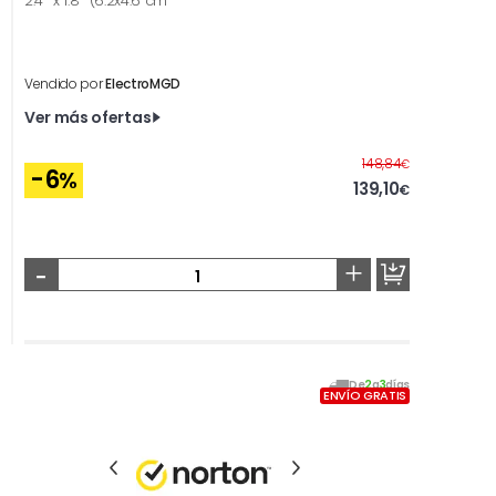
2.4'' x 1.8'' (6.2x4.6 cm
Vendido por
ElectroMGD
Ver más ofertas
Antes
148,84
€
-6
%
139,10
€
-
+
De
2
a
3
días
ENVÍO GRATIS