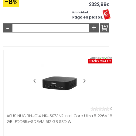
-8
%
2322,99
€
Publicidad.
Pago en plazos.
-
+
De
2
a
5
días
ENVÍO GRATIS
0
ASUS NUC RNUC14LNKU5073N2 Intel Core Ultra 5 226V 16
GB LPDDR5x-SDRAM 512 GB SSD W