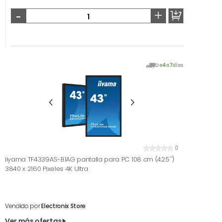
-
+
De
4
a
7
días
0
iiyama TF4339AS-B1AG pantalla para PC 108 cm (42.5'')
3840 x 2160 Pixeles 4K Ultra
Vendido por
Electronix Store
Ver más ofertas