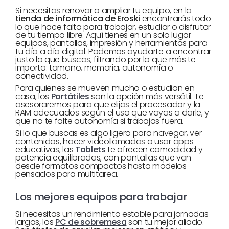
Si necesitas renovar o ampliar tu equipo, en la
tienda de informática de Eroski
encontrarás todo
lo que hace falta para trabajar, estudiar o disfrutar
de tu tiempo libre. Aquí tienes en un solo lugar
equipos, pantallas, impresión y herramientas para
tu día a día digital. Podemos ayudarte a encontrar
justo lo que buscas, filtrando por lo que más te
importa: tamaño, memoria, autonomía o
conectividad.
Para quienes se mueven mucho o estudian en
casa, los
Portátiles
son la opción más versátil. Te
asesoraremos para que elijas el procesador y la
RAM adecuados según el uso que vayas a darle, y
que no te falte autonomía si trabajas fuera.
Si lo que buscas es algo ligero para navegar, ver
contenidos, hacer videollamadas o usar apps
educativas, las
Tablets
te ofrecen comodidad y
potencia equilibradas, con pantallas que van
desde formatos compactos hasta modelos
pensados para multitarea.
Los mejores equipos para trabajar
Si necesitas un rendimiento estable para jornadas
largas, los
PC de sobremesa
son tu mejor aliado.