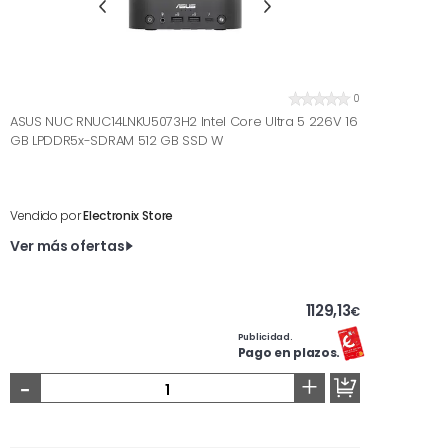
0
ASUS NUC RNUC14LNKU5073H2 Intel Core Ultra 5 226V 16
GB LPDDR5x-SDRAM 512 GB SSD W
Vendido por
Electronix Store
Ver más ofertas
1129,13
€
Publicidad.
Pago en plazos.
-
+