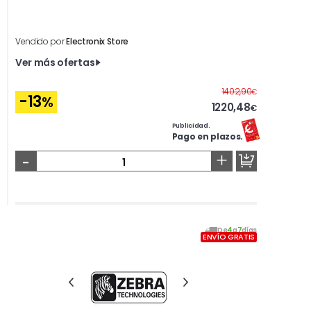
Vendido por
Electronix Store
Ver más ofertas
Antes
1402,90
€
-13
%
1220,48
€
Publicidad.
Pago en plazos.
-
+
De
4
a
7
días
ENVÍO GRATIS