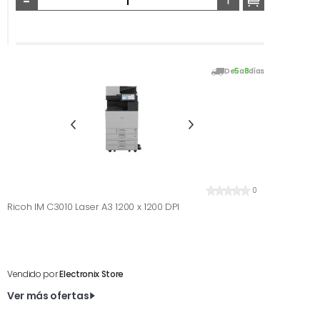
De
5
a
8
días
0
Ricoh IM C3010 Laser A3 1200 x 1200 DPI
Vendido por
Electronix Store
Ver más ofertas