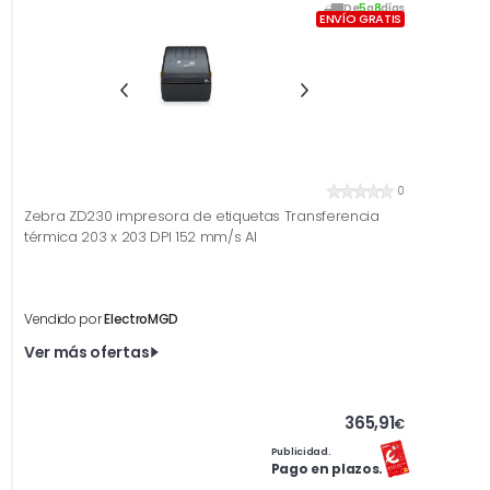
De
5
a
8
días
ENVÍO GRATIS
0
Zebra ZD230 impresora de etiquetas Transferencia
térmica 203 x 203 DPI 152 mm/s Al
Vendido por
ElectroMGD
Ver más ofertas
365,91
€
Publicidad.
Pago en plazos.