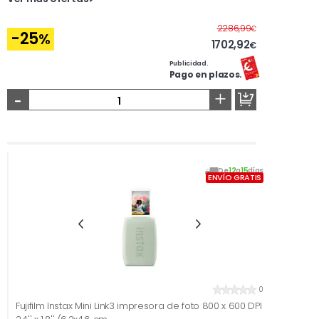
Antes
2286,99
€
-25
%
1702,92
€
Publicidad.
Pago en plazos.
-
+
De
12
a
15
días
ENVÍO GRATIS
0
Fujifilm Instax Mini Link3 impresora de foto 800 x 600 DPI