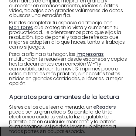
Son fáciles de ampliar, mejorar en gráfica y
aumentar en almacenamiento, ideales si editas
vídeo, trabajas con grandes volúmenes de datos
o buscas una estación fija.
Puedes completar tu espacio de trabajo con
Monitores
que protegen la vista y aumentan tu
productividad. Te orientaremos para que elijas la
resolución, tipo de panel y tasa de refresco que
mejor se adapten a lo que haces, tanto si trabajas
como si juegas.
Para la oficina o tu hogar, las
Impresoras
multifunción te resuelven desde escaneos y copias
hasta documentos con conexión Wi-Fi y
compatibilidad con tu móvil. Si imprimes poco a
color, la tinta es más práctica; si necesitas textos
nítidos en grandes cantidades, el láser es la mejor
opción.
Aparatos para amantes de la lectura
Si eres de los que leen a menudo, un
eReaders
puede ser tu gran aliado. Su pantalla de tinta
electrónica cuida tu vista, la luz regulable te
permite leer en cualquier momento y la batería
dura semanas. Así podrás llevar tu biblioteca a
todas partes sin ocupar espacio.