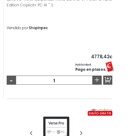
Edition Copilot+ PC 14 '' 2
Vendido por
ShopInpex
4778,42
€
Publicidad.
Pago en plazos.
-
+
De
2
a
5
días
ENVÍO GRATIS