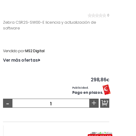
0
Zebra CSR2S-SW00-E licencia y actualización de
software
Vendido por
MS2 Digital
Ver más ofertas
298,86
€
Publicidad.
Pago en plazos.
-
+
De
6
a
7
días