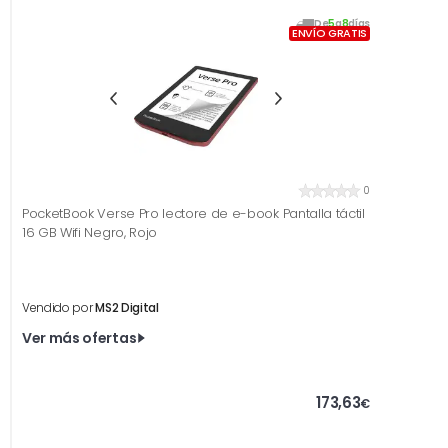
De
5
a
8
días
ENVÍO GRATIS
0
PocketBook Verse Pro lectore de e-book Pantalla táctil
16 GB Wifi Negro, Rojo
Vendido por
MS2 Digital
Ver más ofertas
173,63
€