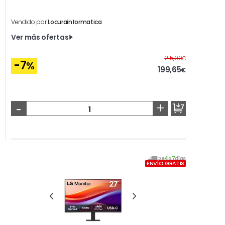
Vendido por
Locurainformatica
Ver más ofertas
Antes
215,00
€
-7
%
199,65
€
-
+
De
4
a
7
días
ENVÍO GRATIS