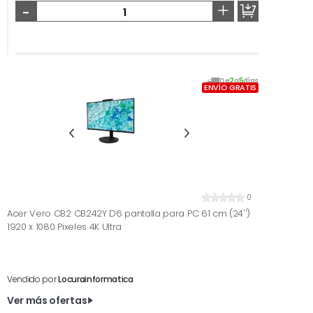
-
+
De
2
a
5
días
ENVÍO GRATIS
0
Acer Vero CB2 CB242Y D6 pantalla para PC 61 cm (24'')
1920 x 1080 Pixeles 4K Ultra
Vendido por
Locurainformatica
Ver más ofertas