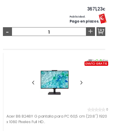
3671,23
€
Publicidad.
Pago en plazos.
-
+
De
2
a
5
días
ENVÍO GRATIS
0
Acer B8 B248Y G pantalla para PC 60,5 cm (23.8'') 1920
x 1080 Pixeles Full HD...