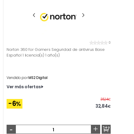
0
Norton 360 for Gamers Seguridad de antivirus Base
Español 1 licencia(s) 1 año(s)
Vendido por
MS2 Digital
Ver más ofertas
Antes
35,14
€
-6
%
32,84
€
-
+