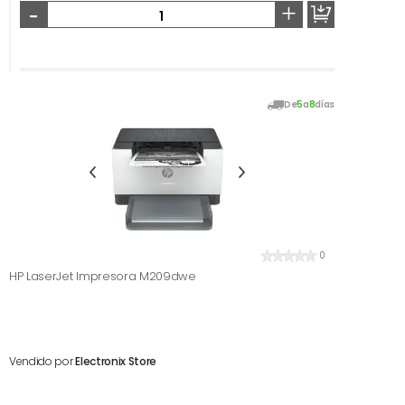
-
+
De
5
a
8
días
0
HP LaserJet Impresora M209dwe
Vendido por
Electronix Store