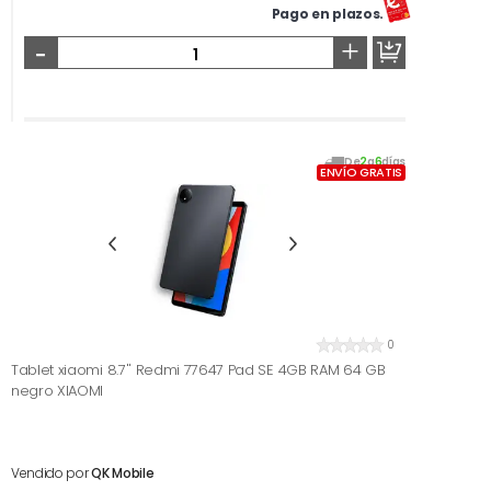
Pago en plazos.
-
+
De
2
a
6
días
ENVÍO GRATIS
0
Tablet xiaomi 8.7'' Redmi 77647 Pad SE 4GB RAM 64 GB
negro XIAOMI
Vendido por
QK Mobile