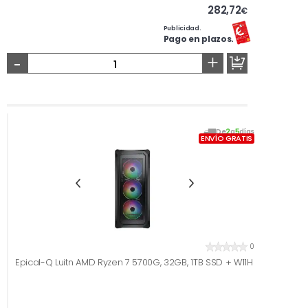
282,72
€
Publicidad.
Pago en plazos.
-
+
De
2
a
5
días
ENVÍO GRATIS
0
Epical-Q Luitn AMD Ryzen 7 5700G, 32GB, 1TB SSD + W11H