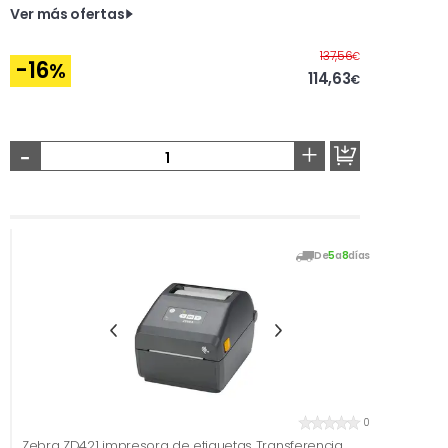
Ver más ofertas
Antes
137,56
€
-16
%
114,63
€
-
+
De
5
a
8
días
0
Zebra ZD421 impresora de etiquetas Transferencia