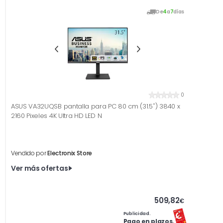
De
4
a
7
días
0
ASUS VA32UQSB pantalla para PC 80 cm (31.5'') 3840 x
2160 Pixeles 4K Ultra HD LED N
Vendido por
Electronix Store
Ver más ofertas
509,82
€
Publicidad.
Pago en plazos.