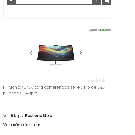
De
3
a
6
días
0
HP Monitor 5K2K para conferencias serie 7 Pro de 39,7
pulgadas -740pm
Vendido por
Electronix Store
Ver más ofertas