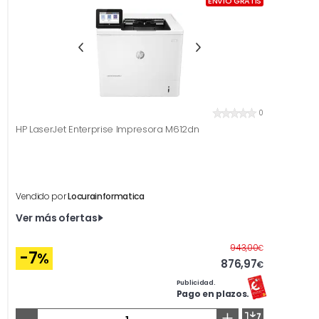
ENVÍO GRATIS
0
HP LaserJet Enterprise Impresora M612dn
Vendido por
Locurainformatica
Ver más ofertas
Antes
943,00
€
-7
%
876,97
€
Publicidad.
Pago en plazos.
-
+