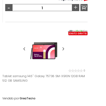
-
+
De
10
a
14
días
ENVÍO GRATIS
0
Tablet samsung 14.6'' Galaxy 75738 SM-X910N 12GB RAM
512 GB SAMSUNG
Vendido por
GreaTecno