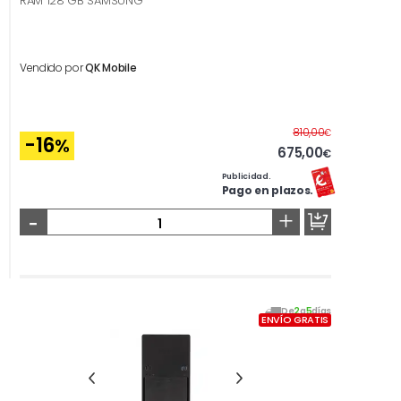
RAM 128 GB SAMSUNG
Vendido por
QK Mobile
Antes
810,00
€
-16
%
675,00
€
Publicidad.
Pago en plazos.
-
+
De
2
a
5
días
ENVÍO GRATIS