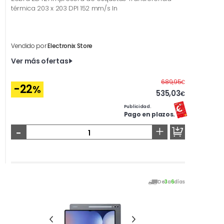
térmica 203 x 203 DPI 152 mm/s In
Vendido por
Electronix Store
Ver más ofertas
Antes
689,95
€
-22
%
535,03
€
Publicidad.
Pago en plazos.
-
+
De
3
a
6
días