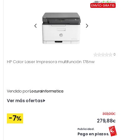
De
2
a
5
días
ENVÍO GRATIS
0
HP Color Laser Impresora multifunción 178nw
Vendido por
Locurainformatica
Ver más ofertas
Antes
301,00
€
-7
%
279,88
€
Publicidad.
Pago en plazos.