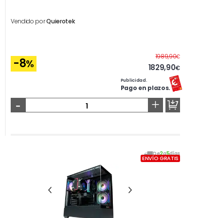
Vendido por
Quierotek
Antes
1989,90
€
-8
%
1829,90
€
Publicidad.
Pago en plazos.
-
+
De
2
a
5
días
ENVÍO GRATIS