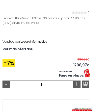
0
Lenovo ThinkVision P32pz-30 pantalla para PC 80 cm
(31.5'') 3840 x 2160 Pix 4K
Vendido por
Locurainformatica
Ver más ofertas
Antes
1397,00
€
-7
%
1298,97
€
Publicidad.
Pago en plazos.
-
+
De
2
a
5
días