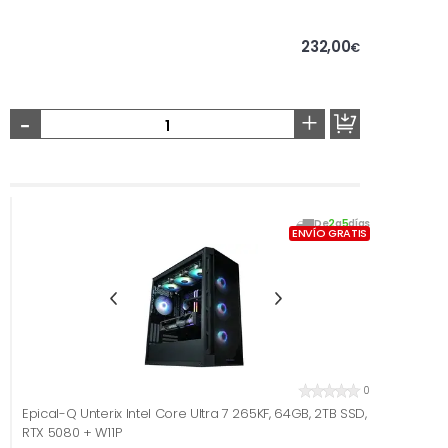
232,00
€
-
+
De
2
a
5
días
ENVÍO GRATIS
0
Epical-Q Unterix Intel Core Ultra 7 265KF, 64GB, 2TB SSD,
RTX 5080 + W11P