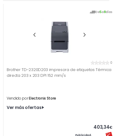
De
5
a
8
días
0
Brother TD-2320D203 impresora de etiquetas Térmica
directa 203 x 203 DPI 152 mm/s
Vendido por
Electronix Store
Ver más ofertas
403,34
€
Publicidad.