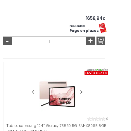
1658,94
€
Publicidad.
Pago en plazos.
-
+
De
2
a
6
días
ENVÍO GRATIS
0
Tablet samsung 12.4'' Galaxy 73850 5G SM-X806B 8GB