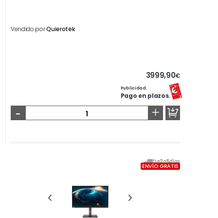
Vendido por
Quierotek
3999,90
€
Publicidad.
Pago en plazos.
-
+
De
2
a
5
días
ENVÍO GRATIS