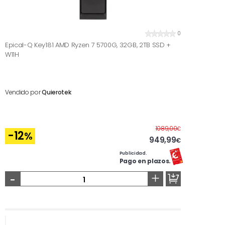
0
Epical-Q Key181 AMD Ryzen 7 5700G, 32GB, 2TB SSD +
W11H
Vendido por
Quierotek
Antes
1089,00
€
-12
%
949,99
€
Publicidad.
Pago en plazos.
-
+