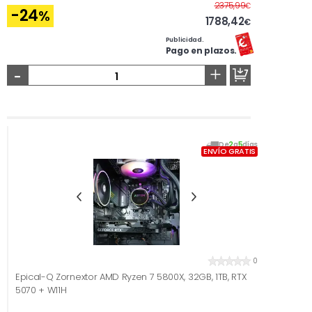
Antes
2375,99
€
-24
%
1788,42
€
Publicidad.
Pago en plazos.
-
+
De
2
a
5
días
ENVÍO GRATIS
0
Epical-Q Zornextor AMD Ryzen 7 5800X, 32GB, 1TB, RTX
5070 + W11H