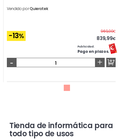
Vendido por
Quierotek
Antes
969,00
€
-13
%
839,99
€
Publicidad.
Pago en plazos.
-
+
Tienda de informática para
todo tipo de usos