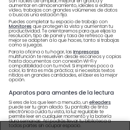
Son fáciles de ampliar, mejorar en gráfica y
aumentar en almacenamiento, ideales si editas
vídeo, trabajas con grandes volúmenes de datos
o buscas una estación fija.
Puedes completar tu espacio de trabajo con
Monitores
que protegen la vista y aumentan tu
productividad. Te orientaremos para que elijas la
resolución, tipo de panel y tasa de refresco que
mejor se adapten a lo que haces, tanto si trabajas
como si juegas.
Para la oficina o tu hogar, las
Impresoras
multifunción te resuelven desde escaneos y copias
hasta documentos con conexión Wi-Fi y
compatibilidad con tu móvil. Si imprimes poco a
color, la tinta es más práctica; si necesitas textos
nítidos en grandes cantidades, el láser es la mejor
opción.
Aparatos para amantes de la lectura
Si eres de los que leen a menudo, un
eReaders
puede ser tu gran aliado. Su pantalla de tinta
electrónica cuida tu vista, la luz regulable te
permite leer en cualquier momento y la batería
dura semanas. Así podrás llevar tu biblioteca a
todas partes sin ocupar espacio.