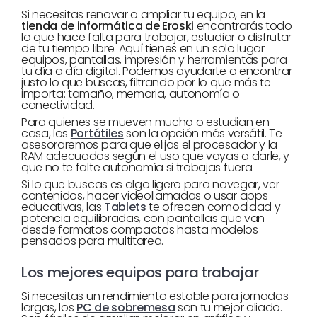
Si necesitas renovar o ampliar tu equipo, en la
tienda de informática de Eroski
encontrarás todo
lo que hace falta para trabajar, estudiar o disfrutar
de tu tiempo libre. Aquí tienes en un solo lugar
equipos, pantallas, impresión y herramientas para
tu día a día digital. Podemos ayudarte a encontrar
justo lo que buscas, filtrando por lo que más te
importa: tamaño, memoria, autonomía o
conectividad.
Para quienes se mueven mucho o estudian en
casa, los
Portátiles
son la opción más versátil. Te
asesoraremos para que elijas el procesador y la
RAM adecuados según el uso que vayas a darle, y
que no te falte autonomía si trabajas fuera.
Si lo que buscas es algo ligero para navegar, ver
contenidos, hacer videollamadas o usar apps
educativas, las
Tablets
te ofrecen comodidad y
potencia equilibradas, con pantallas que van
desde formatos compactos hasta modelos
pensados para multitarea.
Los mejores equipos para trabajar
Si necesitas un rendimiento estable para jornadas
largas, los
PC de sobremesa
son tu mejor aliado.