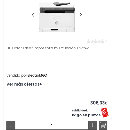
0
HP Color Laser Impresora multifunción 179fnw
Vendido por
ElectroMGD
Ver más ofertas
306,33
€
Publicidad.
Pago en plazos.
-
+