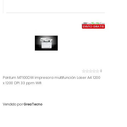
De
15
a
19
días
ENVÍO GRATIS
0
Pantum M7100DW impresora multifunción Laser A4 1200
x 1200 DPI 33 ppm Wifi
Vendido por
GreaTecno