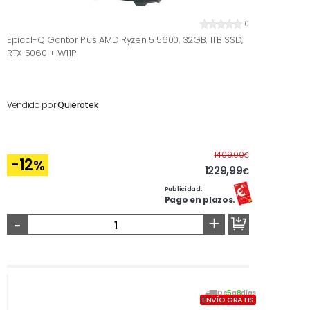
0
Epical-Q Gantor Plus AMD Ryzen 5 5600, 32GB, 1TB SSD,
RTX 5060 + W11P
Vendido por
Quierotek
Antes
1409,00
€
-12
%
1229,99
€
Publicidad.
Pago en plazos.
-
+
De
5
a
8
días
ENVÍO GRATIS