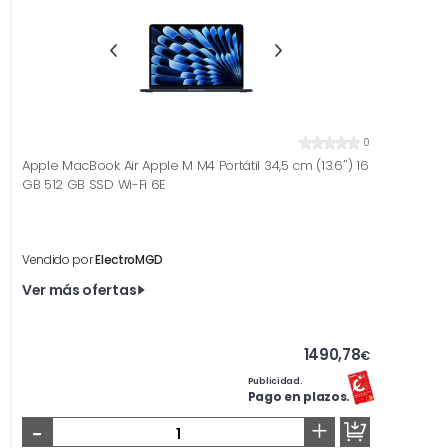
0
Apple MacBook Air Apple M M4 Portátil 34,5 cm (13.6'') 16
GB 512 GB SSD Wi-Fi 6E
Vendido por
ElectroMGD
Ver más ofertas
1490,78
€
Publicidad.
Pago en plazos.
-
+