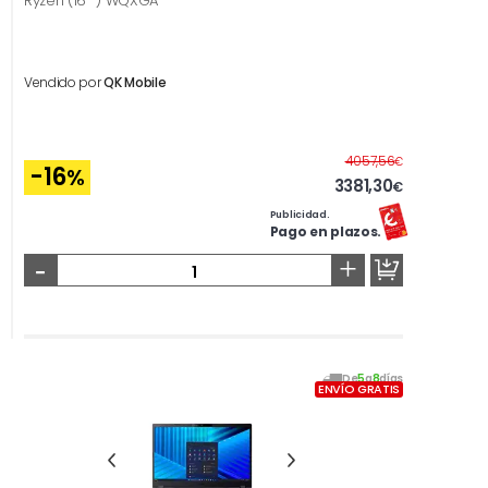
Ryzen (16 '') WQXGA
Vendido por
QK Mobile
Antes
4057,56
€
-16
%
3381,30
€
Publicidad.
Pago en plazos.
-
+
De
5
a
8
días
ENVÍO GRATIS