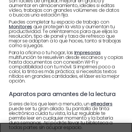
Son fáciles de ampliar, mejorar en gráfica y
aumentar en almacenamiento, ideales si editas
vídeo, trabajas con grandes volúmenes de datos
o buscas una estación fija.
Puedes completar tu espacio de trabajo con
Monitores
que protegen la vista y aumentan tu
productividad. Te orientaremos para que elijas la
resolución, tipo de panel y tasa de refresco que
mejor se adapten a lo que haces, tanto si trabajas
como si juegas.
Para la oficina o tu hogar, las
Impresoras
multifunción te resuelven desde escaneos y copias
hasta documentos con conexión Wi-Fi y
compatibilidad con tu móvil. Si imprimes poco a
color, la tinta es más práctica; si necesitas textos
nítidos en grandes cantidades, el láser es la mejor
opción.
Aparatos para amantes de la lectura
Si eres de los que leen a menudo, un
eReaders
puede ser tu gran aliado. Su pantalla de tinta
electrónica cuida tu vista, la luz regulable te
permite leer en cualquier momento y la batería
dura semanas. Así podrás llevar tu biblioteca a
todas partes sin ocupar espacio.