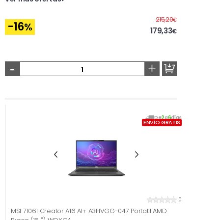
Antes
215,20
€
-16
%
179,33
€
-
+
De
2
a
6
días
ENVÍO GRATIS
0
MSI 71061 Creator A16 AI+ A3HVGG-047 Portatil AMD