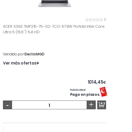
0
ACER 3393 TMP215-75-G2-TCO-579W Portatil Intel Core
Ultra 5 (15.6'') Full HD
Vendido por
ElectroMGD
Ver más ofertas
1014,45
€
Publicidad.
Pago en plazos.
-
+