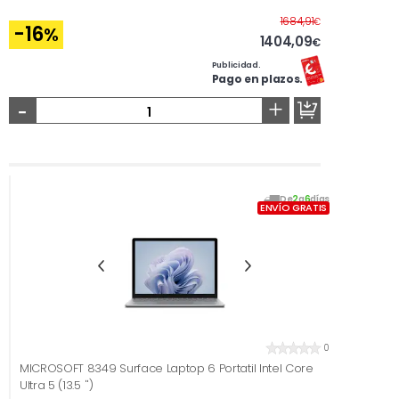
Antes
1684,91
€
-16
%
1404,09
€
Publicidad.
Pago en plazos.
-
+
De
2
a
6
días
ENVÍO GRATIS
0
MICROSOFT 8349 Surface Laptop 6 Portatil Intel Core
Ultra 5 (13.5 '')