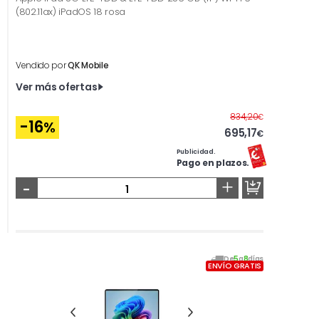
(802.11ax) iPadOS 18 rosa
Vendido por
QK Mobile
Ver más ofertas
Antes
834,20
€
-16
%
695,17
€
Publicidad.
Pago en plazos.
-
+
De
5
a
8
días
ENVÍO GRATIS