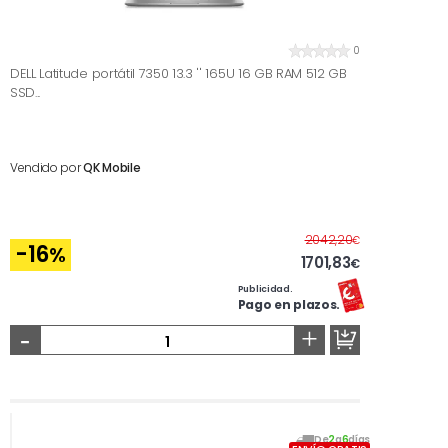
0
DELL Latitude portátil 7350 13.3 '' 165U 16 GB RAM 512 GB
SSD...
Vendido por
QK Mobile
Antes
2042,20
€
-16
%
1701,83
€
Publicidad.
Pago en plazos.
-
+
De
2
a
6
días