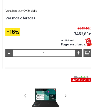
Vendido por
QK Mobile
Ver más ofertas
Antes
8943,40
€
-16
%
7452,83
€
Publicidad.
Pago en plazos.
-
+
De
2
a
6
días
ENVÍO GRATIS