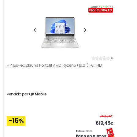
De
2
a
6
días
ENVÍO GRATIS
0
HP 15s-eq2130ns Portatil AMD Ryzen5 (15.6'') Full HD
Vendido por
QK Mobile
Antes
743,34
€
-16
%
619,45
€
Publicidad.
Pago en plazos.