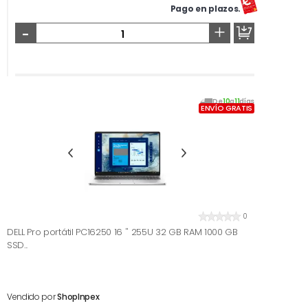
Pago en plazos.
-
+
De
10
a
11
días
ENVÍO GRATIS
0
DELL Pro portátil PC16250 16 '' 255U 32 GB RAM 1000 GB
SSD...
Vendido por
ShopInpex