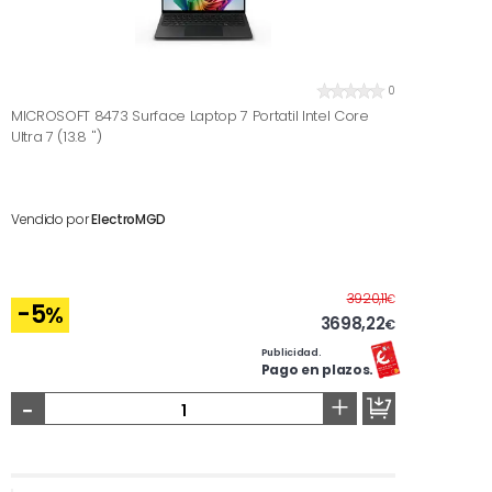
0
MICROSOFT 8473 Surface Laptop 7 Portatil Intel Core
Ultra 7 (13.8 '')
Vendido por
ElectroMGD
Antes
3920,11
€
-5
%
3698,22
€
Publicidad.
Pago en plazos.
-
+