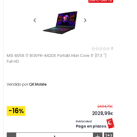
ENVÍO GRATIS
0
MSI 8058 17 B13VFK-442DE Portatil Intel Core I7 (17.3 '')
Full HD
Vendido por
QK Mobile
Antes
2434,79
€
-16
%
2028,99
€
Publicidad.
Pago en plazos.
-
+