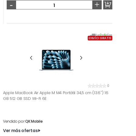
-
+
De
2
a
6
días
ENVÍO GRATIS
0
Apple MacBook Air Apple M M4 Portátil 34,5 cm (13.6'') 16
GB 512 GB SSD Wi-Fi 6E
Vendido por
QK Mobile
Ver más ofertas