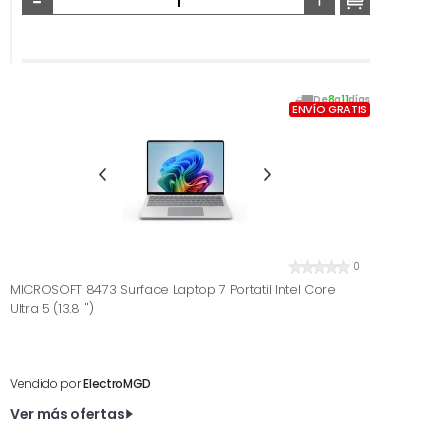
De
8
a
11
días
ENVÍO GRATIS
0
MICROSOFT 8473 Surface Laptop 7 Portatil Intel Core
Ultra 5 (13.8 '')
Vendido por
ElectroMGD
Ver más ofertas