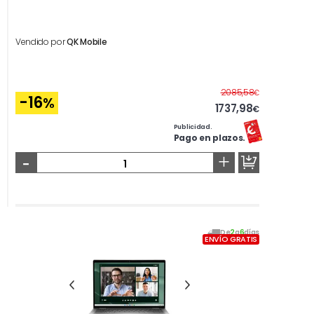
Vendido por
QK Mobile
Antes
2085,58
€
-16
%
1737,98
€
Publicidad.
Pago en plazos.
-
+
De
2
a
6
días
ENVÍO GRATIS