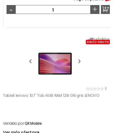
-
+
De
2
a
6
días
ENVÍO GRATIS
0
Tablet lenovo 10.1'' Tab 4GB RAM 128 GB gris LENOVO
Vendido por
QK Mobile
Ver más ofertas