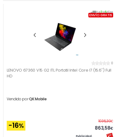
De
2
a
6
días
ENVÍO GRATIS
0
LENOVO 67360 V15 G2 ITL Portatil Intel Core I7 (15.6'') Full
HD
Vendido por
QK Mobile
Antes
1036,30
€
-16
%
863,58
€
Publicidad.