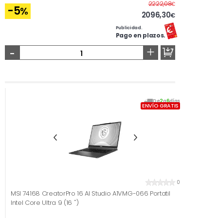
Antes
2222,08
€
-5
%
2096,30
€
Publicidad.
Pago en plazos.
-
+
De
2
a
6
días
ENVÍO GRATIS
0
MSI 74168 CreatorPro 16 AI Studio A1VMG-066 Portatil
Intel Core Ultra 9 (16 '')