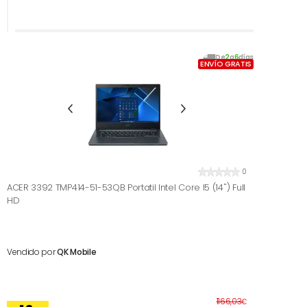
De
2
a
6
días
ENVÍO GRATIS
0
ACER 3392 TMP414-51-53QB Portatil Intel Core I5 (14'') Full
HD
Vendido por
QK Mobile
Antes
1166,03
€