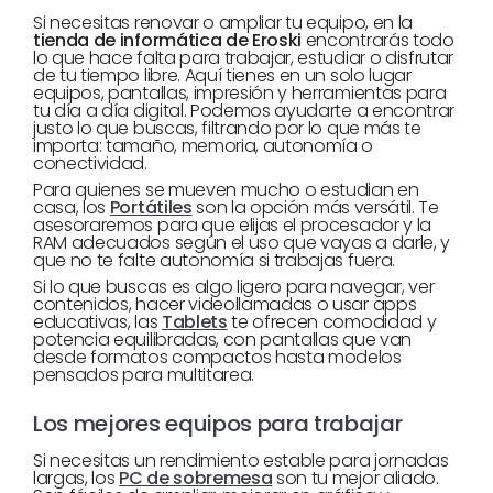
Si necesitas renovar o ampliar tu equipo, en la
tienda de informática de Eroski
encontrarás todo
lo que hace falta para trabajar, estudiar o disfrutar
de tu tiempo libre. Aquí tienes en un solo lugar
equipos, pantallas, impresión y herramientas para
tu día a día digital. Podemos ayudarte a encontrar
justo lo que buscas, filtrando por lo que más te
importa: tamaño, memoria, autonomía o
conectividad.
Para quienes se mueven mucho o estudian en
casa, los
Portátiles
son la opción más versátil. Te
asesoraremos para que elijas el procesador y la
RAM adecuados según el uso que vayas a darle, y
que no te falte autonomía si trabajas fuera.
Si lo que buscas es algo ligero para navegar, ver
contenidos, hacer videollamadas o usar apps
educativas, las
Tablets
te ofrecen comodidad y
potencia equilibradas, con pantallas que van
desde formatos compactos hasta modelos
pensados para multitarea.
Los mejores equipos para trabajar
Si necesitas un rendimiento estable para jornadas
largas, los
PC de sobremesa
son tu mejor aliado.