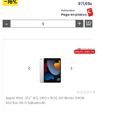
-16
%
971,69
€
Publicidad.
Pago en plazos.
-
+
De
2
a
6
días
ENVÍO GRATIS
0
Apple iPad , 10.2'' LED, 2160 x 1620, A13 Bionic, 64GB,
802.11ac Wi-Fi 5,Bluetooth