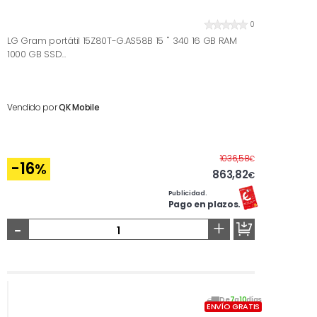
0
LG Gram portátil 15Z80T-G.AS58B 15 '' 340 16 GB RAM
1000 GB SSD...
Vendido por
QK Mobile
Antes
1036,58
€
-16
%
863,82
€
Publicidad.
Pago en plazos.
-
+
De
7
a
10
días
ENVÍO GRATIS