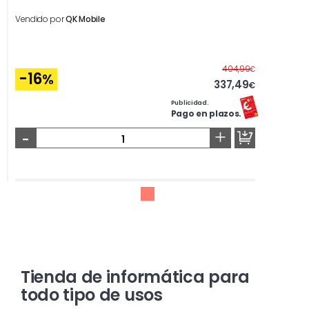
Vendido por
QK Mobile
Antes
404,99
€
-16
%
337,49
€
Publicidad.
Pago en plazos.
-
+
Tienda de informática para
todo tipo de usos