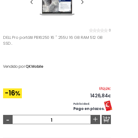
0
DELL Pro portátil PB16250 16 '' 255U 16 GB RAM 512 GB
SSD...
Vendido por
QK Mobile
Antes
1712,21
€
-16
%
1426,84
€
Publicidad.
Pago en plazos.
-
+