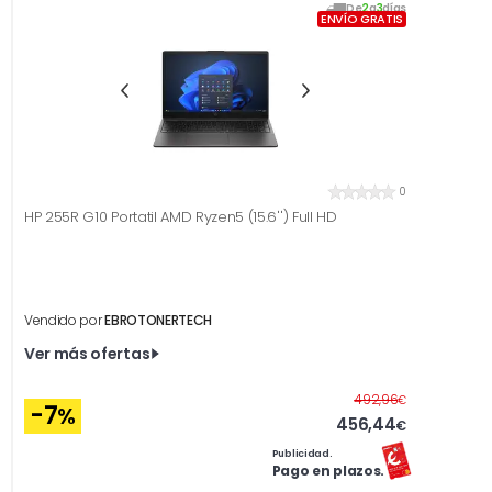
De
2
a
3
días
ENVÍO GRATIS
0
HP 255R G10 Portatil AMD Ryzen5 (15.6'') Full HD
Vendido por
EBROTONERTECH
Ver más ofertas
Antes
492,96
€
-7
%
456,44
€
Publicidad.
Pago en plazos.