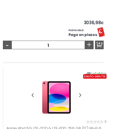
3036,98
€
Publicidad.
Pago en plazos.
-
+
De
2
a
6
días
ENVÍO GRATIS
0
Apple iPad 5G LTE-TDD & LTE-FDD 256 GB (11'') Wi-Fi 6