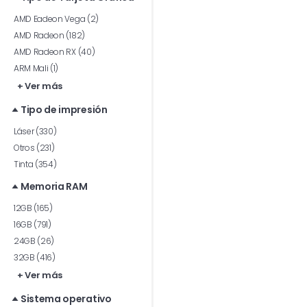
AMD Eadeon Vega (2)
AMD Radeon (182)
AMD Radeon RX (40)
ARM Mali (1)
+ Ver más
Tipo de impresión
Láser (330)
Otros (231)
Tinta (354)
Memoria RAM
12GB (165)
16GB (791)
24GB (26)
32GB (416)
+ Ver más
Sistema operativo