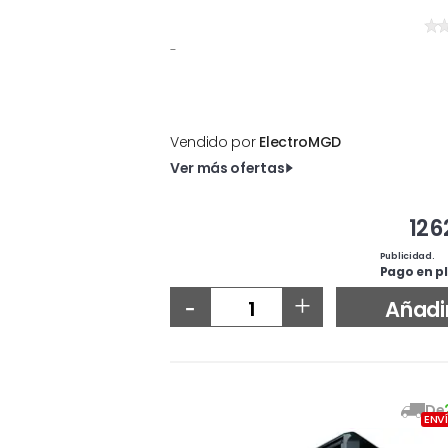
-
Vendido por
ElectroMGD
Ver más ofertas
126
Publicidad.
Pago en pl
-
+
Añadi
De
ENV