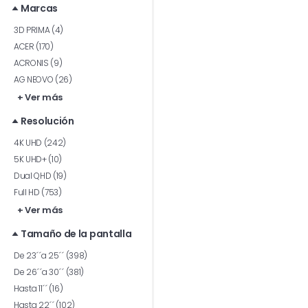
Marcas
3D PRIMA (4)
ACER (170)
ACRONIS (9)
AG NEOVO (26)
+ Ver más
Resolución
4K UHD (242)
5K UHD+ (10)
Dual QHD (19)
Full HD (753)
+ Ver más
Tamaño de la pantalla
De 23´´a 25´´ (398)
De 26´´a 30´´ (381)
Hasta 11´´ (16)
Hasta 22´´ (102)