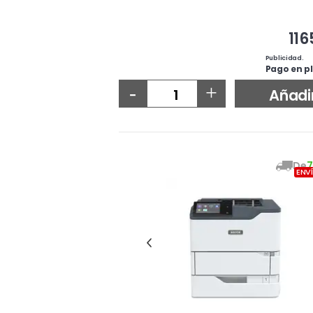
116
Publicidad.
Pago en pl
-
+
Añadi
De
7
ENV