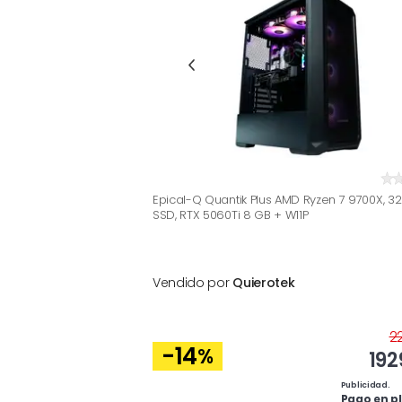
Epical-Q Quantik Plus AMD Ryzen 7 9700X, 32
SSD, RTX 5060Ti 8 GB + W11P
Vendido por
Quierotek
2
-14
%
192
Publicidad.
Pago en pl