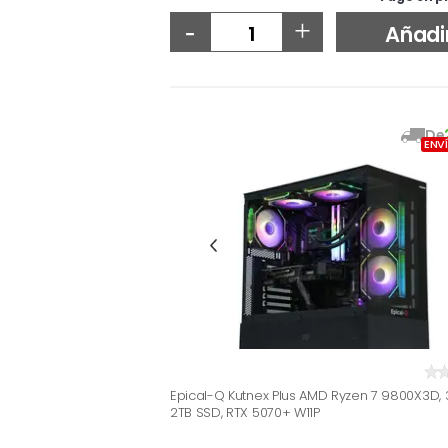
-
+
Añadi
De
ENV
Epical-Q Kutnex Plus AMD Ryzen 7 9800X3D, 
2TB SSD, RTX 5070+ W11P