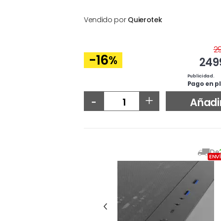
Vendido por
Quierotek
2
-16
%
249
Publicidad.
Pago en pl
-
+
Añadi
De
ENV