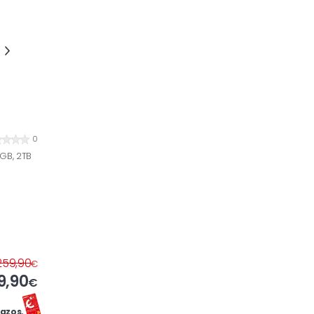
0
GB, 2TB
259,90
€
9,90
€
azos.