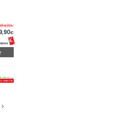
984,90
€
9,90
€
azos.
r
2
a
5
días
ÍO GRATIS