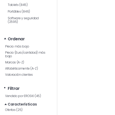
Tablets (845)
Portátiles (846)
Software y seguridad
(2595)
Ordenar
Precio más bajo
Precio (Euro/cantidad) más
bajo
Marcas (A-Z)
Alfabéticamente (A-Z)
Valoración clientes
Filtrar
Vendido por EROSKI (45)
Características
Ofertas (25)