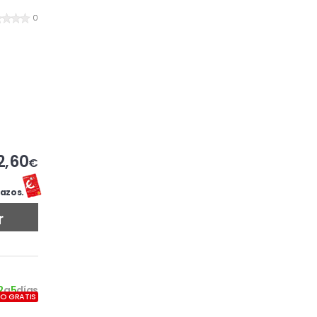
0
2,60
€
azos.
r
2
a
5
días
ÍO GRATIS