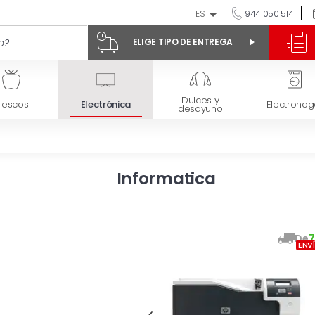
ES
944 050 514
ELIGE TIPO DE ENTREGA
Dulces y
rescos
Electrónica
Electrohog
desayuno
Informatica
De
7
ENV