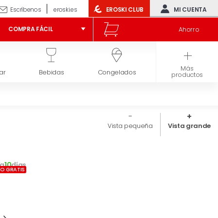
Escríbenos
eroski.es
EROSKI CLUB
MI CUENTA
Ahorro
COMPRA FÁCIL
Más
ar
Bebidas
Congelados
Higiene y belleza
productos
Vista pequeña
Vista grande
a
10
días
ÍO GRATIS