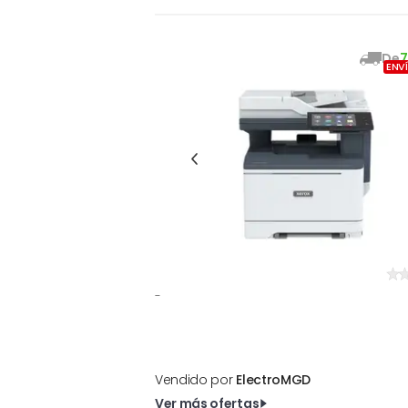
De
7
ENV
-
Vendido por
ElectroMGD
Ver más ofertas