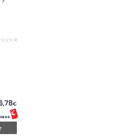
0
6,78
€
azos.
r