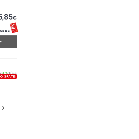
5,85
€
azos.
r
a
10
días
ÍO GRATIS