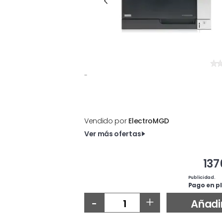
-
Vendido por
ElectroMGD
Ver más ofertas
137
Publicidad.
Pago en pl
-
+
Añadi