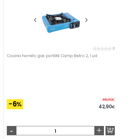
0
Cocina hornillo gas portátil Camp Bistro 2, 1 ud
Before
45,90
€
-6
%
42,90
€
-
+