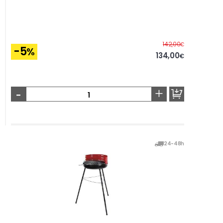
Before
142,00
€
-5
%
134,00
€
-
+
24-48h