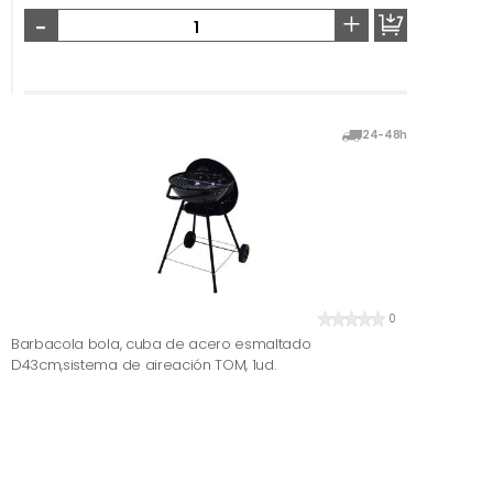
-
+
24-48h
0
Barbacola bola, cuba de acero esmaltado
D43cm,sistema de aireación TOM, 1ud.