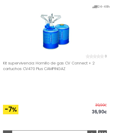
24-48h
0
Kit supervivencia: Hornillo de gas CV Connect + 2
cartuchos CV470 Plus CAMPINGAZ
Before
39,90
€
-7
%
36,90
€