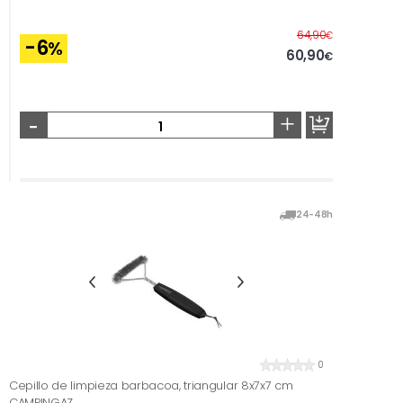
Before
64,90
€
-6
%
60,90
€
-
+
24-48h
0
Cepillo de limpieza barbacoa, triangular 8x7x7 cm
CAMPINGAZ