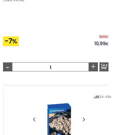
Before
11,90
€
-7
%
10,99
€
-
+
24-48h