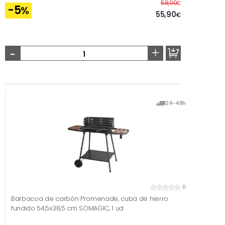
Before
58,90
€
-5
%
55,90
€
-
+
24-48h
0
Barbacoa de carbón Promenade, cuba de hierro
fundido 54,5x38,5 cm SOMAGIC, 1 ud