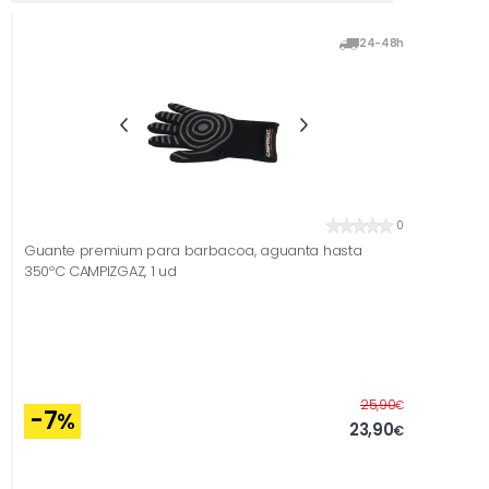
24-48h
0
Guante premium para barbacoa, aguanta hasta
350ºC CAMPIZGAZ, 1 ud
Before
25,90
€
-7
%
23,90
€