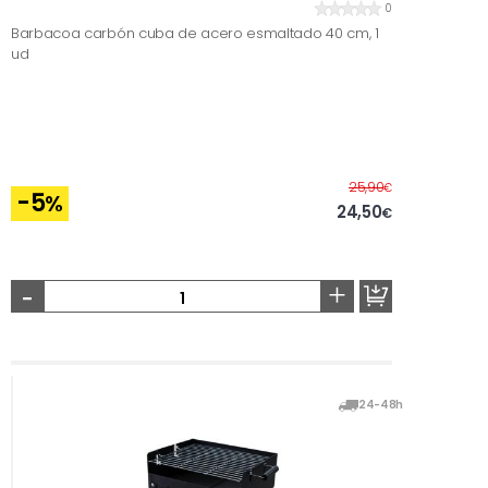
0
Barbacoa carbón cuba de acero esmaltado 40 cm, 1
ud
Before
25,90
€
-5
%
24,50
€
-
+
24-48h