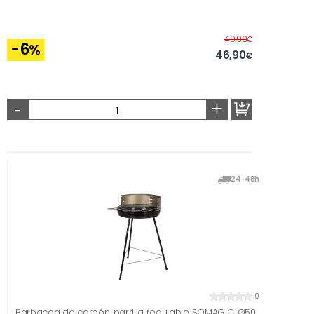
Before
49,90
€
-6
%
46,90
€
-
+
24-48h
0
Barbacoa de carbón, parrilla regulable SOMAGIC, Ø50