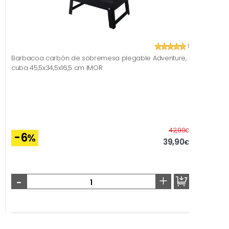
1
Barbacoa carbón de sobremesa plegable Adventure,
cuba 45,5x34,5x16,5 cm IMOR
Before
42,90
€
-6
%
39,90
€
-
+