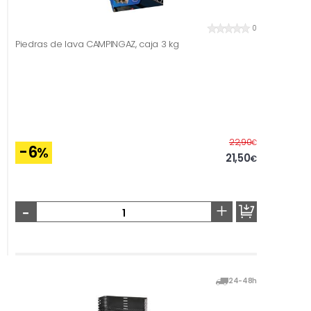
0
Piedras de lava CAMPINGAZ, caja 3 kg
Before
22,90
€
-6
%
21,50
€
-
+
24-48h