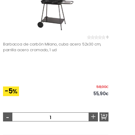
0
Barbacoa de carbón Milano, cuba acero 52x30 cm,
parrilla acero cromado, 1 ud
Before
58,90
€
-5
%
55,90
€
-
+