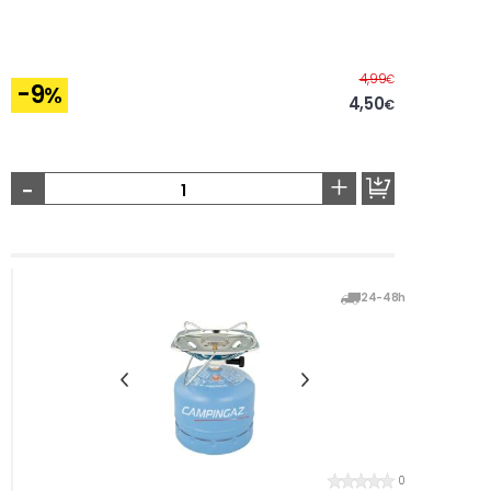
Before
4,99
€
-9
%
4,50
€
-
+
24-48h
0