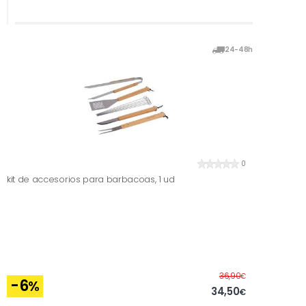
24-48h
0
kit de accesorios para barbacoas, 1 ud
Before
36,90
€
-6
%
34,50
€