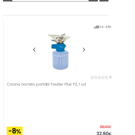
24-48h
0
Cocina hornillo portátil Twister Plus PZ, 1 ud
Before
35,90
€
-8
%
32,90
€