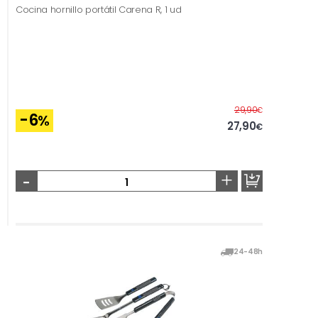
Cocina hornillo portátil Carena R, 1 ud
Before
29,90
€
-6
%
27,90
€
-
+
24-48h