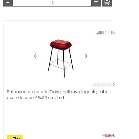
-
+
24-48h
0
Barbacoa de carbón Travel Holiday, plegable, cuba
acero lacado 48x36 cm., 1 ud
Before
40,90
€