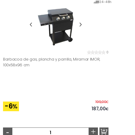
24-48h
0
Barbacoa de gas, plancha y parrilla, Miramar IMOR,
100x58x96 cm
Before
199,00
€
-6
%
187,00
€
-
+