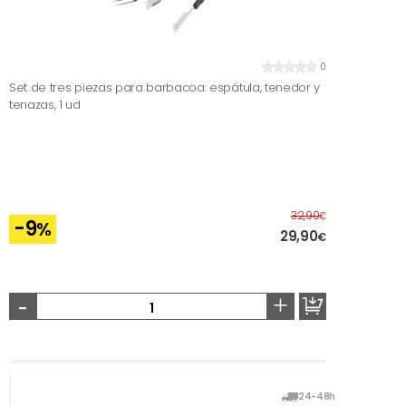
0
Set de tres piezas para barbacoa: espátula, tenedor y
tenazas, 1 ud
Before
32,90
€
-9
%
29,90
€
-
+
24-48h