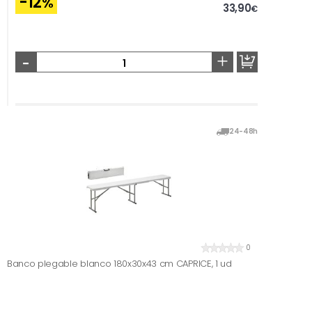
-12
%
33,90
€
-
+
24-48h
0
Banco plegable blanco 180x30x43 cm CAPRICE, 1 ud