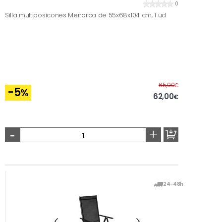
0
Silla multiposicones Menorca de 55x68x104 cm, 1 ud
Before
65,90
€
-5
%
62,00
€
-
+
24-48h