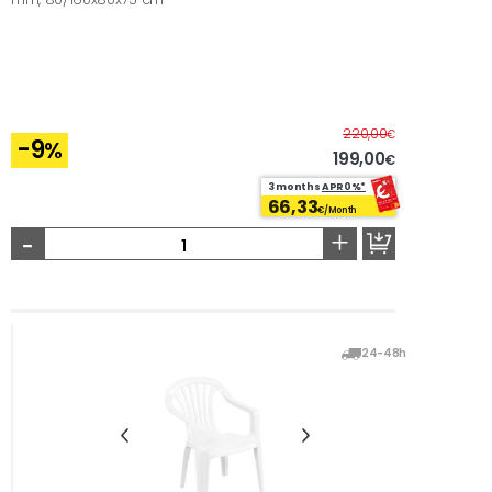
Before
220,00
€
-9
%
199,00
€
3 months
APR0%*
66,33
€/Month
-
+
24-48h