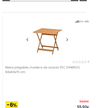
24-48h
0
Mesa plegable, madera de acacia FSC SYNERGY,
80x80x75 cm
Before
59,90
€
-6
%
55,90
€