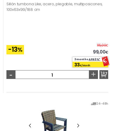
Sillón tumbona Like, acero, plegable, multiposicones,
100x63x99/188 cm
Before
115,00
€
-13
%
99,00
€
3 months
APR0%*
33
€/Month
-
+
24-48h