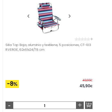
0
Silla Top Baja, aluminio y textilene, 5 posiciones, CT-103
R.VERGE, 62x61x24/78 cm
Before
49,99
€
-8
%
45,90
€
-
+