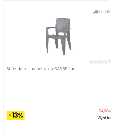
24-48h
0
Sillón de resina antracita CARIBE, 1 ud
Before
24,90
€
-13
%
21,50
€