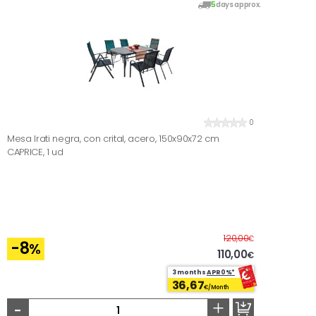
5
days approx.
0
Mesa Irati negra, con crital, acero, 150x90x72 cm
CAPRICE, 1 ud
Before
120,00
€
-8
%
110,00
€
3 months
APR0%*
36,67
€/Month
-
+