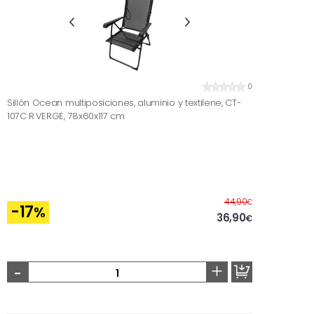
0
Sillón Ocean multiposiciones, aluminio y textilene, CT-
107C R.VERGE, 78x60x117 cm
Before
44,90
€
-17
%
36,90
€
-
+