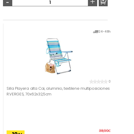
-
+
24-48h
0
Silla Playera alta Cai, aluminio, textilene multiposiciones
R.VERGES, 70x62x32,5cm
Before
38,90
€