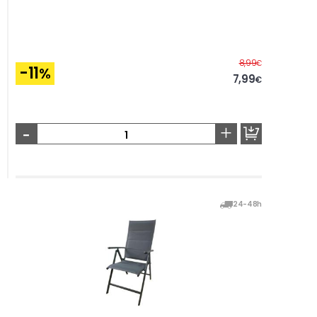
Before
8,99
€
-11
%
7,99
€
-
+
24-48h