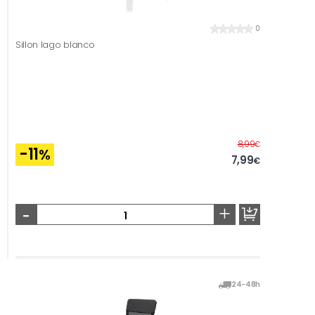
0
Sillon lago blanco
Before
8,99
€
-11
%
7,99
€
-
+
24-48h