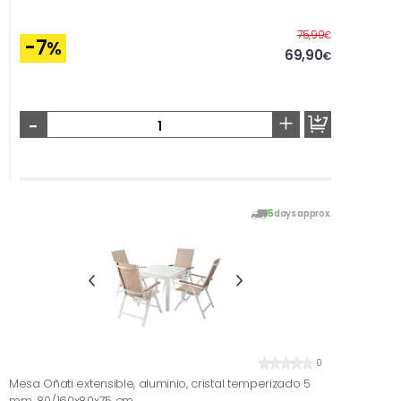
Before
75,90
€
-7
%
69,90
€
-
+
5
days approx.
0
Mesa Oñati extensible, aluminio, cristal temperizado 5
mm, 80/160x80x75 cm