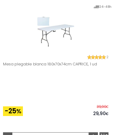
24-48h
2
Mesa plegable blanca 180x70x74cm CAPRICE, 1 ud
Before
39,90
€
-25
%
29,90
€