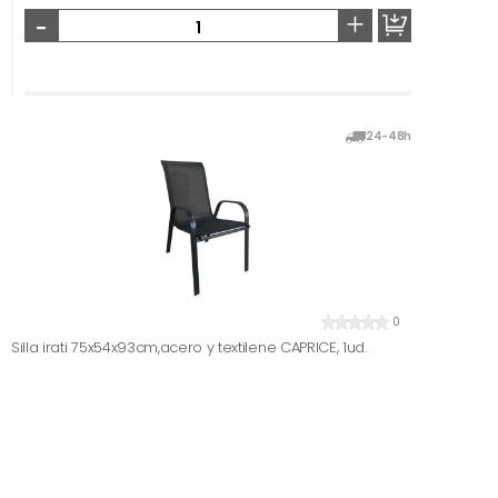
-
+
24-48h
0
Silla irati 75x54x93cm,acero y textilene CAPRICE, 1ud.