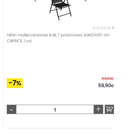
0
Sillón multiposiciones Irati, 7 posiciones, 64x57x107 cm
CAPRICE, 1 ud
Before
64,90
€
-7
%
59,90
€
-
+