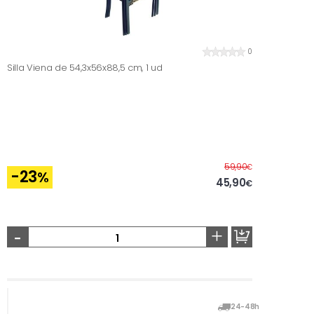
0
Silla Viena de 54,3x56x88,5 cm, 1 ud
Before
59,90
€
-23
%
45,90
€
-
+
24-48h