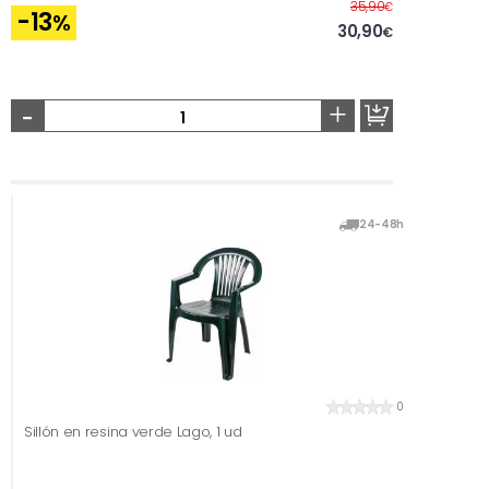
Before
35,90
€
-13
%
30,90
€
-
+
24-48h
0
Sillón en resina verde Lago, 1 ud