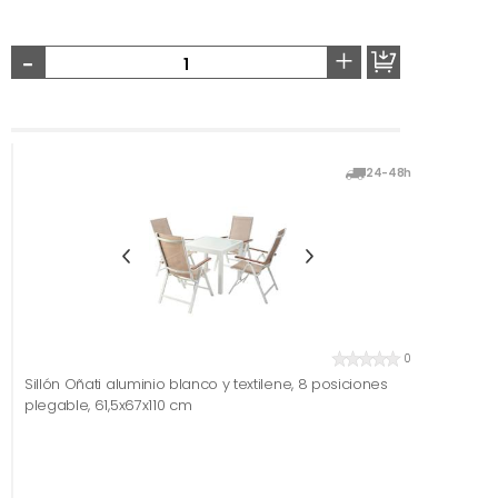
-
+
24-48h
0
Sillón Oñati aluminio blanco y textilene, 8 posiciones
plegable, 61,5x67x110 cm