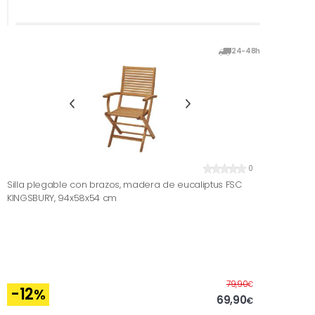
24-48h
0
Silla plegable con brazos, madera de eucaliptus FSC
KINGSBURY, 94x58x54 cm
Before
79,90
€
-12
%
69,90
€