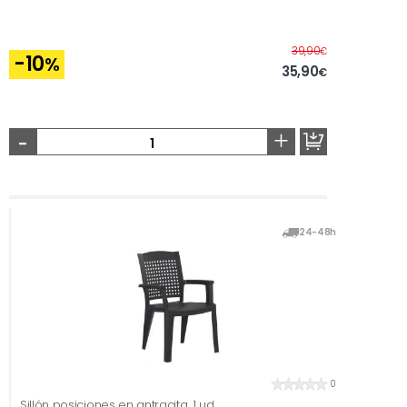
Before
39,90
€
-10
%
35,90
€
-
+
24-48h
0
Sillón posiciones en antracita, 1 ud