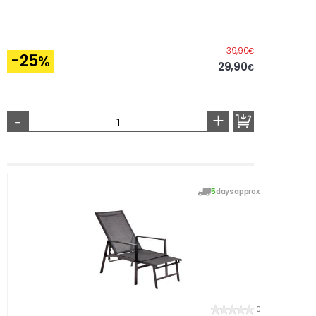
Before
39,90
€
-25
%
29,90
€
-
+
5
days approx.
0