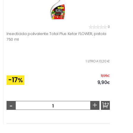
0
Insecticida polivalente Total Plus Ketar FLOWER, pistola
750 ml
1 LITRO A 13,20 €
Before
11,95
€
-17
%
9,90
€
-
+