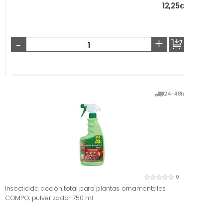
12,25
€
-
+
24-48h
0
Insecticida acción total para plantas ornamentales
COMPO, pulverizador 750 ml