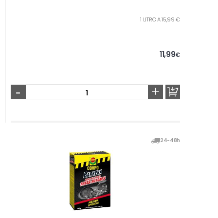
1 LITRO A 15,99 €
11,99
€
-
+
24-48h