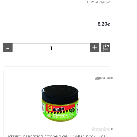
1 LITRO A 16,40 €
8,20
€
-
+
24-48h
0
Barrera insecticida citronela gel COMPO, pack 1 uds.