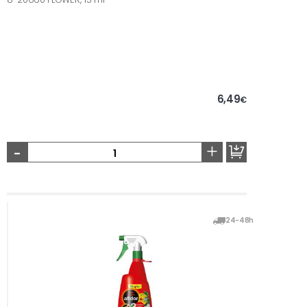
6,49
€
-
+
24-48h