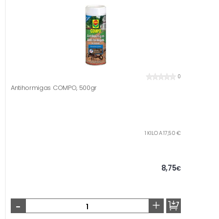
0
Antihormigas COMPO, 500gr
1 KILO A 17,50 €
8,75
€
-
+