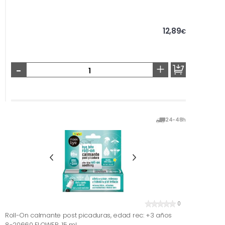
12,89
€
-
+
24-48h
0
Roll-On calmante post picaduras, edad rec: +3 años
8-20660 FLOWER, 15 ml