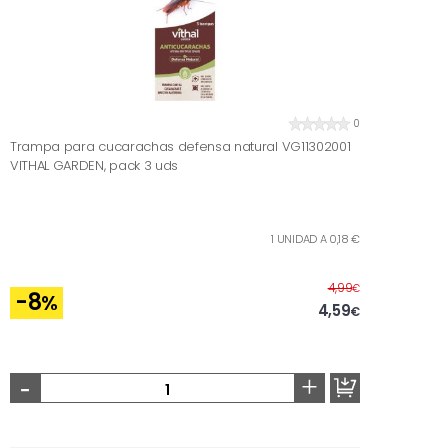
0
Trampa para cucarachas defensa natural VG11302001
VITHAL GARDEN, pack 3 uds
1 UNIDAD A 0,18 €
Before
4,99
€
-8
%
4,59
€
-
+