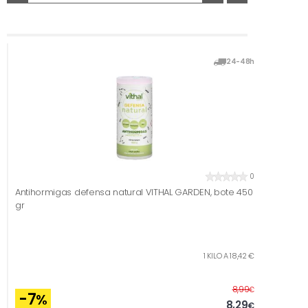
24-48h
0
Antihormigas defensa natural VITHAL GARDEN, bote 450
gr
1 KILO A 18,42 €
Before
8,99
€
-7
%
8,29
€