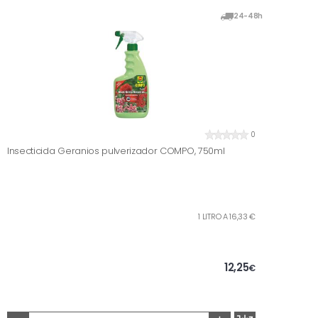
24-48h
0
Insecticida Geranios pulverizador COMPO, 750ml
1 LITRO A 16,33 €
12,25
€