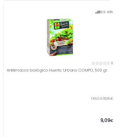
24-48h
0
Antilimacos biológico Huerto Urbano COMPO, 500 gr.
1 KILO A 18,18 €
9,09
€