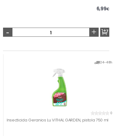
6,99
€
-
+
24-48h
0
Insecticida Geranios Lu VITHAL GARDEN, pistola 750 ml