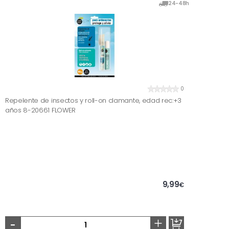
24-48h
0
Repelente de insectos y roll-on clamante, edad rec:+3
años 8-20661 FLOWER
9,99
€
-
+