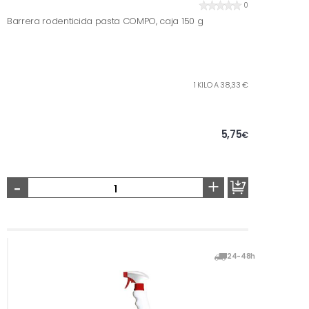
0
Barrera rodenticida pasta COMPO, caja 150 g
1 KILO A 38,33 €
5,75
€
-
+
24-48h