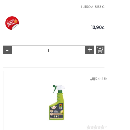
1 LITRO A 18,53 €
13,90
€
-
+
24-48h
0