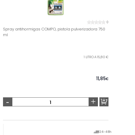
0
Spray antihormigas COMPO, pistola pulverizadora 750
ml
1 LITRO A 15,80 €
11,85
€
-
+
24-48h