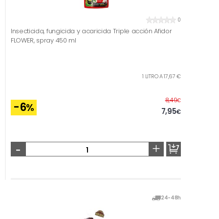
0
Insecticida, fungicida y acaricida Triple acción Afidor
FLOWER, spray 450 ml
1 LITRO A 17,67 €
Before
8,49
€
-6
%
7,95
€
-
+
24-48h