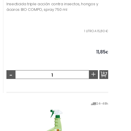
Insecticida triple acción contra insectos, hongos y
ácaros BIO COMPO, spray 750 ml
1 LITRO A 15,80 €
11,85
€
-
+
24-48h