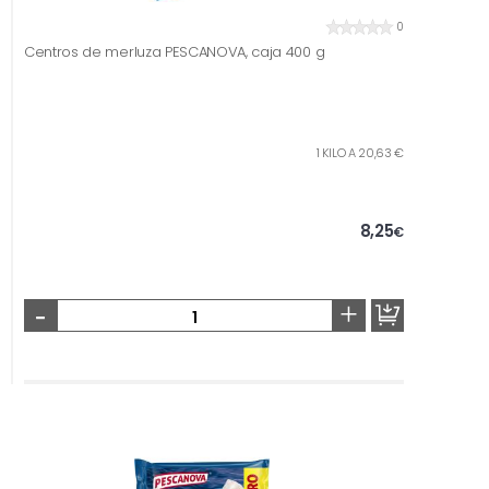
0
Centros de merluza PESCANOVA, caja 400 g
1 KILO A 20,63 €
8,25
€
-
+