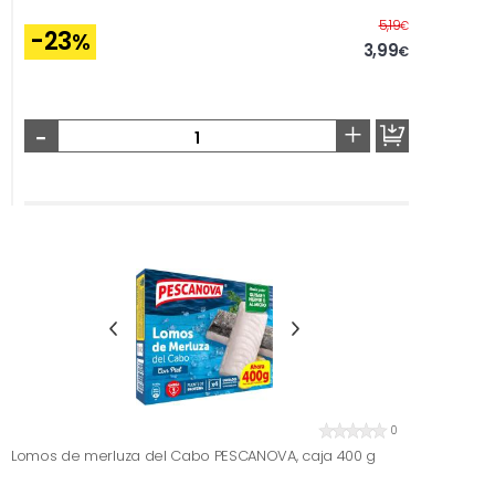
Before
5,19
€
-23
%
3,99
€
-
+
0
Lomos de merluza del Cabo PESCANOVA, caja 400 g