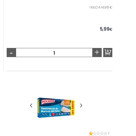
1 KILO A 14,98 €
5,99
€
-
+
1