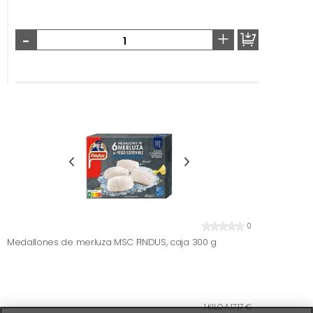
-
+
0
Medallones de merluza MSC FINDUS, caja 300 g
1 KILO A 17,17 €