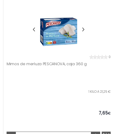
0
Mimos de merluza PESCANOVA, caja 360 g
1 KILO A 21,25 €
7,65
€