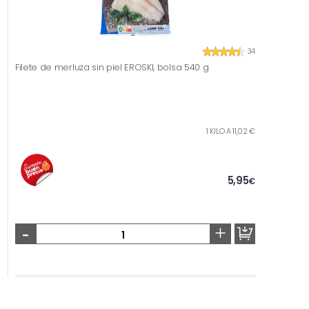
34
Filete de merluza sin piel EROSKI, bolsa 540 g
1 KILO A 11,02 €
5,95
€
-
+