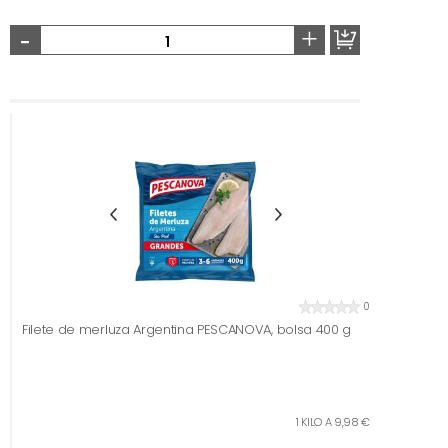
-
+
0
Filete de merluza Argentina PESCANOVA, bolsa 400 g
1 KILO A 9,98 €