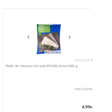
0
Filete de merluza con piel EROSKI, bolsa 540 g
1 KILO A 9,24 €
4,99
€