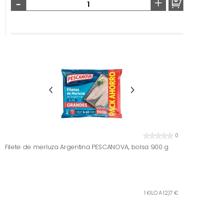
-
+
0
Filete de merluza Argentina PESCANOVA, bolsa 900 g
1 KILO A 12,17 €