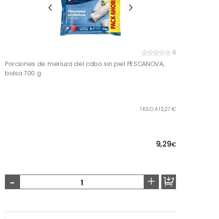
0
Porciones de merluza del cabo sin piel PESCANOVA,
bolsa 700 g
1 KILO A 13,27 €
9,29
€
-
+