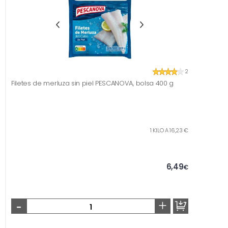
2
Filetes de merluza sin piel PESCANOVA, bolsa 400 g
1 KILO A 16,23 €
6,49
€
-
+