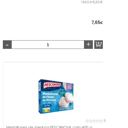
1 KILO A 15,30 €
7,65
€
-
+
0
Medallones de merluza PESCANOVA, caja 400 g