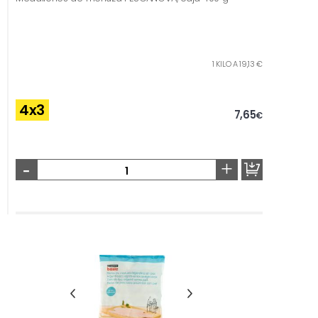
1 KILO A 19,13 €
4x3
7,65
€
-
+