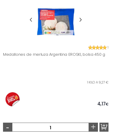
1
Medallones de merluza Argentina EROSKI, bolsa 450 g
1 KILO A 9,27 €
4,17
€
-
+