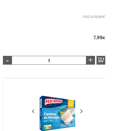
1 KILO A 19,98 €
7,99
€
-
+