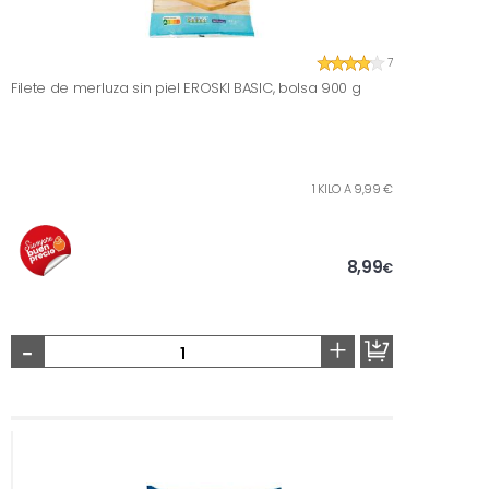
7
Filete de merluza sin piel EROSKI BASIC, bolsa 900 g
1 KILO A 9,99 €
8,99
€
-
+