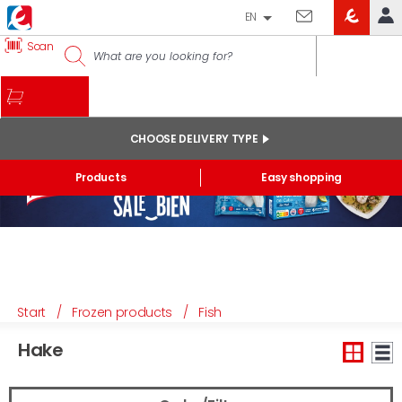
EN
EROSKI
Scan
LOG IN
CLUB
HOME
MY ACCOUNT
CHOOSE DELIVERY TYPE
Online orders
Products
Easy shopping
My products purchased at the shop and online
Lists
GENERAL INFORMATION
Start
/
Frozen products
/
Fish
Hake