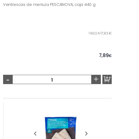
Ventrescas de merluza PESCANOVA, caja 440 g
1 KILO A 17,93 €
7,89
€
-
+