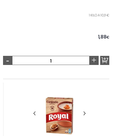
1 KILO A 10,11 €
1,88
€
-
+