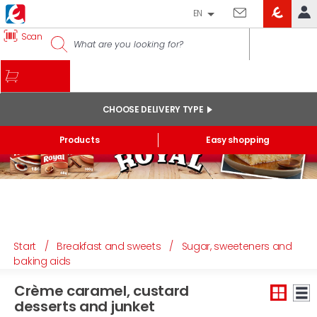
EN
EROSKI
Scan
LOG IN
CLUB
HOME
MY ACCOUNT
CHOOSE DELIVERY TYPE
Online orders
Products
Easy shopping
My products purchased at the shop and online
Lists
GENERAL INFORMATION
Start
/
Breakfast and sweets
/
Sugar, sweeteners and
baking aids
Crème caramel, custard
desserts and junket