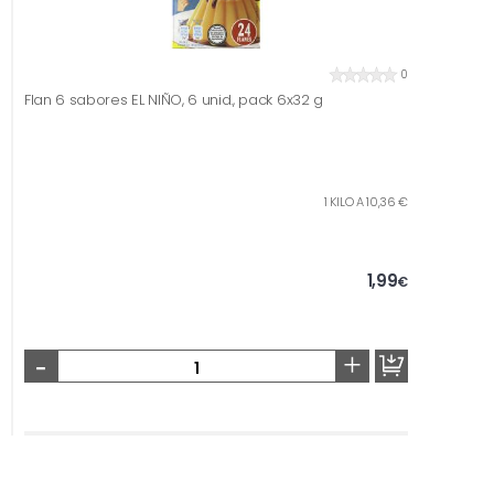
0
Flan 6 sabores EL NIÑO, 6 unid., pack 6x32 g
1 KILO A 10,36 €
1,99
€
-
+