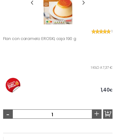
1
Flan con caramelo EROSKI, caja 190 g
1 KILO A 7,37 €
1,40
€
-
+