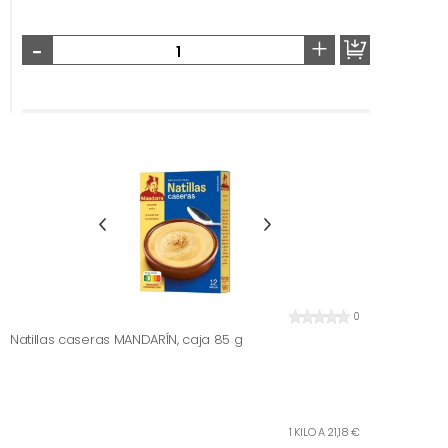
-
+
0
Natillas caseras MANDARÍN, caja 85 g
1 KILO A 21,18 €