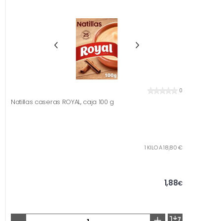
0
Natillas caseras ROYAL, caja 100 g
1 KILO A 18,80 €
1,88
€
-
+