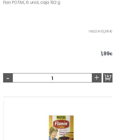
Flan POTAX, 6 unid., caja 192 g
1 KILO A 10,36 €
1,99
€
-
+