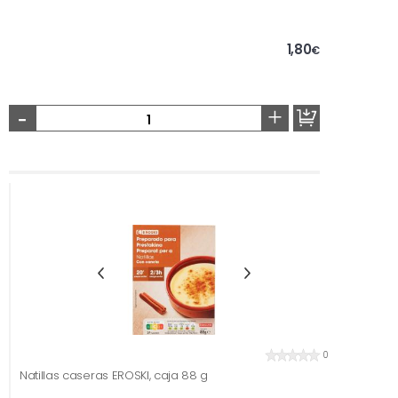
1,80
€
-
+
0
Natillas caseras EROSKI, caja 88 g