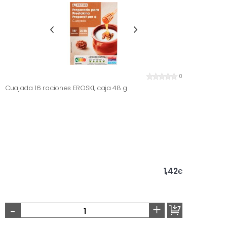
0
Cuajada 16 raciones EROSKI, caja 48 g
1,42
€
-
+