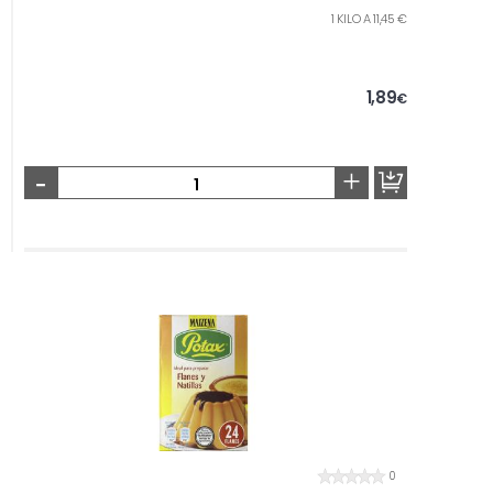
1 KILO A 11,45 €
1,89
€
-
+
0