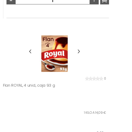
0
Flan ROYAL, 4 unid., caja 93 g
1 KILO A 14,09 €