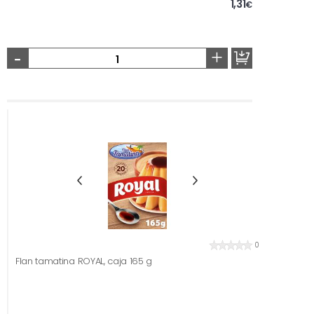
1,31
€
-
+
0
Flan tamatina ROYAL, caja 165 g