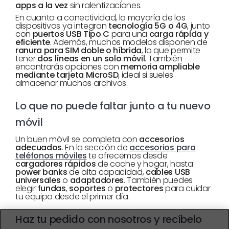
apps a la vez
sin ralentizaciones.
En cuanto a conectividad, la mayoría de los
dispositivos ya integran
tecnología 5G o 4G
, junto
con
puertos USB Tipo C
para una
carga rápida y
eficiente
. Además, muchos modelos disponen de
ranura para SIM doble o híbrida
, lo que permite
tener
dos líneas en un solo móvil
. También
encontrarás opciones con
memoria ampliable
mediante tarjeta MicroSD
, ideal si sueles
almacenar muchos archivos.
Lo que no puede faltar junto a tu nuevo
móvil
Un buen móvil se completa con
accesorios
adecuados
. En la sección de
accesorios para
teléfonos móviles
te ofrecemos desde
cargadores rápidos
de coche y hogar, hasta
power banks
de alta capacidad,
cables USB
universales
o
adaptadores
. También puedes
elegir
fundas
,
soportes
o
protectores
para cuidar
tu equipo desde el primer día.
Haz tu pedido con nosotros y recíbelo