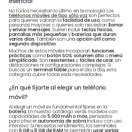
esencial
No todos necesitan lo último en tecnología. Los
teléfonos móviles de tipo sólo voz
son perfectos
para quienes valoran la
facilidad de uso
, como
personas mayores o quienes solo necesitan
llamar
y enviar mensajes
. Suelen incluir
teclas físicas
,
pantallas más pequeñas
y
baterías que duran
varios días
. También son una
opción útil como
segundo dispositivo
.
Muchos de estos móviles incorporan
funciones
prácticas
como
botón SOS
,
volumen alto
o
menú
simplificado
. Son
resistentes
y
fáciles de usar
, sin
distracciones ni configuraciones complejas. Si
buscas un
terminal fiable
para el día a día, esta
categoría cubre todas esas necesidades.
¿En qué fijarte al elegir un teléfono
móvil?
Al elegir un móvil es fundamental fijarse en la
batería
. En nuestro catálogo verás modelos con
capacidades de
5.000 mAh o más
, pensados
para ofrecer
autonomía de sobra
incluso con uso
intensivo. Si necesitas rendimiento, los terminales
con
6 GB u 8 GB de RAM
te permitirán
usar varias