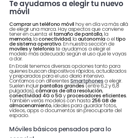
Te ayudamos a elegir tu nuevo
móvil
Comprar un teléfono móvil
hoy en día va más allá
de elegir una marca. Hay aspectos que conviene
tener en cuenta: el
tamaño de pantalla
, la
memoria
, la
conectividad
, la
autonomía
o el
tipo
de sistema operativo
. En nuestra sección de
moviles y telefonia
te ayudamos a elegir el
modelo más adecuado según el uso que le vayas
a dar.
En Eroski tenemos diversas opciones tanto para
quienes buscan dispositivos rápidos, actualizados
y preparados para el uso diario intensivo.
Contamos con diferentes
Smartphones
a elegir.
Suelen incluir
pantallas grandes
(entre 6,2 y 6,8
pulgadas),
cámaras de alta resolución
,
conectividad 4G o 5G
y
procesadores eficientes
.
También verás modelos con hasta
256 GB de
almacenamiento
, ideales para guardar fotos,
vídeos, apps o documentos sin preocuparte del
espacio.
Móviles básicos pensados para lo