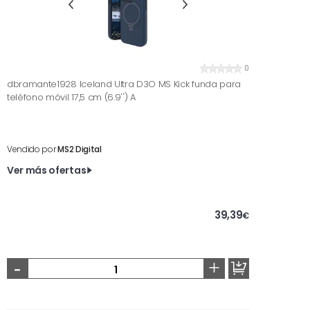
0
dbramante1928 Iceland Ultra D3O MS Kick funda para
teléfono móvil 17,5 cm (6.9'') A
Vendido por
MS2 Digital
Ver más ofertas
39,39
€
-
+