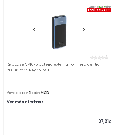
De
4
a
7
días
ENVÍO GRATIS
0
Rivacase VA1075 batería externa Polímero de litio
20000 mAh Negro, Azul
Vendido por
ElectroMGD
Ver más ofertas
37,21
€