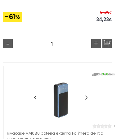
Antes
87,99
€
-61
%
34,23
€
-
+
De
3
a
6
días
0
Rivacase VA1080 batería externa Polímero de litio