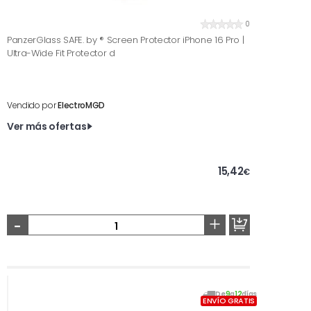
0
PanzerGlass SAFE. by ® Screen Protector iPhone 16 Pro |
Ultra-Wide Fit Protector d
Vendido por
ElectroMGD
Ver más ofertas
15,42
€
-
+
De
9
a
12
días
ENVÍO GRATIS