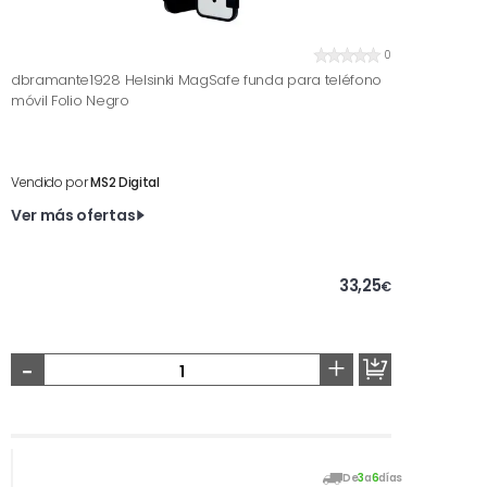
0
dbramante1928 Helsinki MagSafe funda para teléfono
móvil Folio Negro
Vendido por
MS2 Digital
Ver más ofertas
33,25
€
-
+
De
3
a
6
días