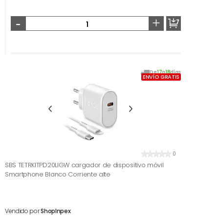
-
+
De
17
a
18
días
ENVÍO GRATIS
0
SBS TETRKITPD20LIGW cargador de dispositivo móvil
Smartphone Blanco Corriente alte
Vendido por
ShopInpex