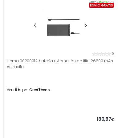
De
15
a
19
días
ENVÍO GRATIS
0
Hama 00200012 batería externa Ión de litio 26800 mAh
Antracita
Vendido por
GreaTecno
180,87
€