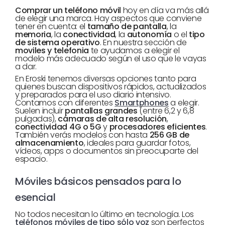
Comprar un teléfono móvil
hoy en día va más allá
de elegir una marca. Hay aspectos que conviene
tener en cuenta: el
tamaño de pantalla
, la
memoria
, la
conectividad
, la
autonomía
o el
tipo
de sistema operativo
. En nuestra sección de
moviles y telefonia
te ayudamos a elegir el
modelo más adecuado según el uso que le vayas
a dar.
En Eroski tenemos diversas opciones tanto para
quienes buscan dispositivos rápidos, actualizados
y preparados para el uso diario intensivo.
Contamos con diferentes
Smartphones
a elegir.
Suelen incluir
pantallas grandes
(entre 6,2 y 6,8
pulgadas),
cámaras de alta resolución
,
conectividad 4G o 5G
y
procesadores eficientes
.
También verás modelos con hasta
256 GB de
almacenamiento
, ideales para guardar fotos,
vídeos, apps o documentos sin preocuparte del
espacio.
Móviles básicos pensados para lo
esencial
No todos necesitan lo último en tecnología. Los
teléfonos móviles de tipo sólo voz
son perfectos