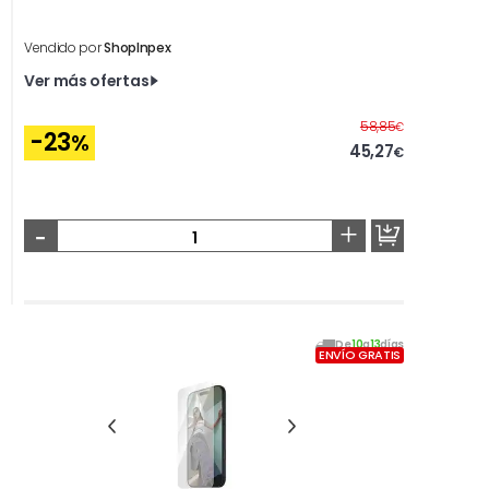
Vendido por
ShopInpex
Ver más ofertas
Antes
58,85
€
-23
%
45,27
€
-
+
De
10
a
13
días
ENVÍO GRATIS