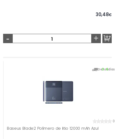
30,48
€
-
+
De
3
a
6
días
0
Baseus Blade2 Polímero de litio 12000 mAh Azul