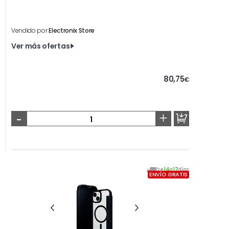
Vendido por
Electronix Store
Ver más ofertas
80,75
€
-
+
De
14
a
17
días
ENVÍO GRATIS