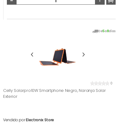
De
5
a
8
días
0
Celly Solarpro10W Smartphone Negro, Naranja Solar
Exterior
Vendido por
Electronix Store