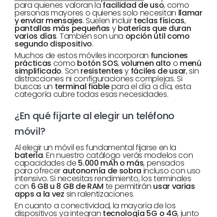
para quienes valoran la
facilidad de uso
, como
personas mayores o quienes solo necesitan
llamar
y enviar mensajes
. Suelen incluir
teclas físicas
,
pantallas más pequeñas
y
baterías que duran
varios días
. También son una
opción útil como
segundo dispositivo
.
Muchos de estos móviles incorporan
funciones
prácticas
como
botón SOS
,
volumen alto
o
menú
simplificado
. Son
resistentes
y
fáciles de usar
, sin
distracciones ni configuraciones complejas. Si
buscas un
terminal fiable
para el día a día, esta
categoría cubre todas esas necesidades.
¿En qué fijarte al elegir un teléfono
móvil?
Al elegir un móvil es fundamental fijarse en la
batería
. En nuestro catálogo verás modelos con
capacidades de
5.000 mAh o más
, pensados
para ofrecer
autonomía de sobra
incluso con uso
intensivo. Si necesitas rendimiento, los terminales
con
6 GB u 8 GB de RAM
te permitirán
usar varias
apps a la vez
sin ralentizaciones.
En cuanto a conectividad, la mayoría de los
dispositivos ya integran
tecnología 5G o 4G
, junto