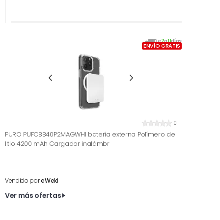
De
7
a
11
días
ENVÍO GRATIS
0
PURO PUFCBB40P2MAGWHI batería externa Polímero de
litio 4200 mAh Cargador inalámbr
Vendido por
eWeki
Ver más ofertas