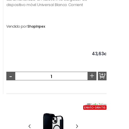
dispositivo móvil Universal Blanco Corrient
Vendido por
ShopInpex
43,63
€
-
+
De
6
a
7
días
ENVÍO GRATIS