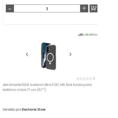
-
+
De
6
a
9
días
0
dbramante1928 Iceland Ultra D3O MS Kick funda para
teléfono móvil 17 cm (6.7'')...
Vendido por
Electronix Store