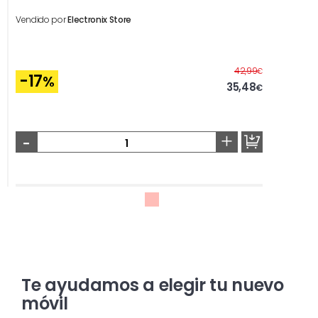
Vendido por
Electronix Store
Antes
42,99
€
-17
%
35,48
€
-
+
Te ayudamos a elegir tu nuevo
móvil