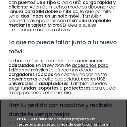
con
puertos USB Tipo C
para una
carga rápida y
eficiente
. Además, muchos modelos disponen de
ranura para SIM doble o híbrida
, lo que permite
tener
dos líneas en un solo móvil
. También
encontrarás opciones con
memoria ampliable
mediante tarjeta MicroSD
, ideal si sueles
almacenar muchos archivos.
Lo que no puede faltar junto a tu nuevo
móvil
Un buen móvil se completa con
accesorios
adecuados
. En la sección de
accesorios para
teléfonos móviles
te ofrecemos desde
cargadores rápidos
de coche y hogar, hasta
power banks
de alta capacidad,
cables USB
universales
o
adaptadores
. También puedes
elegir
fundas
,
soportes
o
protectores
para cuidar
tu equipo desde el primer día.
Haz tu pedido con nosotros y recíbelo
donde te venga mejor
En EROSKI utilizamos cookies propias y de
En Eroski queremos ponértelo fácil. Solo tienes que
terceros para asegurarnos de que todo funcione