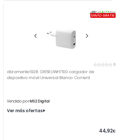
De
14
a
17
días
ENVÍO GRATIS
0
dbramante1928 CI65EUWH7100 cargador de
dispositivo móvil Universal Blanco Corrient
Vendido por
MS2 Digital
Ver más ofertas
44,92
€