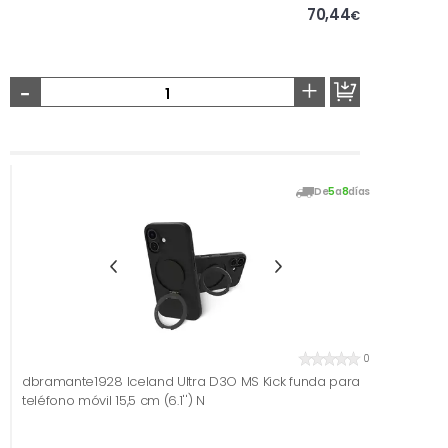
70,44
€
-
+
De
5
a
8
días
0
dbramante1928 Iceland Ultra D3O MS Kick funda para
teléfono móvil 15,5 cm (6.1'') N