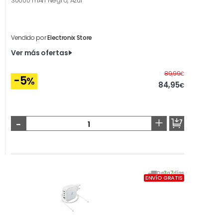
30000 mAh Negro, Azul
Vendido por
Electronix Store
Ver más ofertas
Antes
89,99
€
-5
%
84,95
€
-
+
De
3
a
7
días
ENVÍO GRATIS