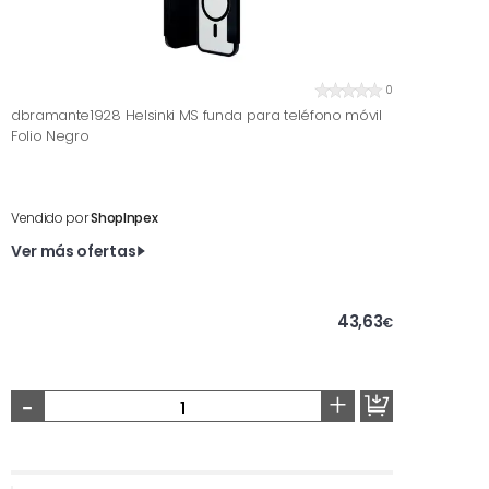
0
dbramante1928 Helsinki MS funda para teléfono móvil
Folio Negro
Vendido por
ShopInpex
Ver más ofertas
43,63
€
-
+