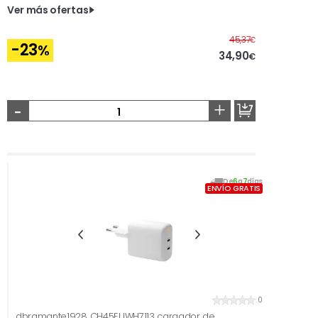
Ver más ofertas
Antes
45,37
€
-23
%
34,90
€
-
+
De
6
a
7
días
ENVÍO GRATIS
0
dbramante1928 CH45EUWH7113 cargador de