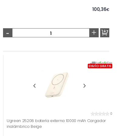
100,36
€
-
+
De
5
a
6
días
ENVÍO GRATIS
0
Ugreen 25208 batería externa 10000 mAh Cargador
inalámbrico Beige