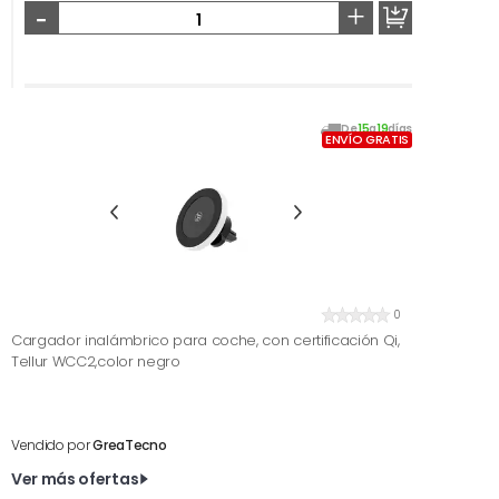
-
+
De
15
a
19
días
ENVÍO GRATIS
0
Cargador inalámbrico para coche, con certificación Qi,
Tellur WCC2,color negro
Vendido por
GreaTecno
Ver más ofertas