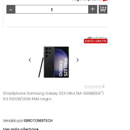
-
+
De
2
a
3
días
ENVÍO GRATIS
0
Smartphone Samsung Galaxy S23 Ultra SM-S918B(6.8'')
5G 512GB/12GB RAM negro...
Vendido por
EBROTONERTECH
Ver más ofertas