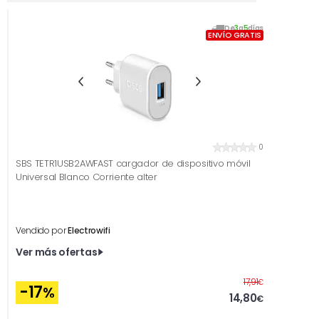
De
3
a
5
días
ENVÍO GRATIS
0
SBS TETR1USB2AWFAST cargador de dispositivo móvil
Universal Blanco Corriente alter
Vendido por
Electrowifi
Ver más ofertas
Antes
17,91
€
-17
%
14,80
€