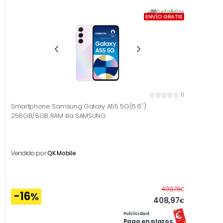
De
2
a
6
días
ENVÍO GRATIS
0
Smartphone Samsung Galaxy A55 5G(6.6'')
256GB/8GB RAM lila SAMSUNG
Vendido por
QK Mobile
Antes
490,76
€
-16
%
408,97
€
Publicidad.
Pago en plazos.