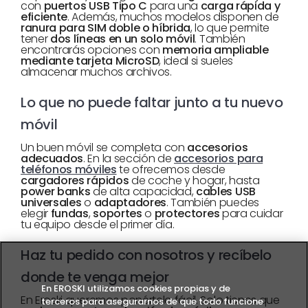
con
puertos USB Tipo C
para una
carga rápida y
eficiente
. Además, muchos modelos disponen de
ranura para SIM doble o híbrida
, lo que permite
tener
dos líneas en un solo móvil
. También
encontrarás opciones con
memoria ampliable
mediante tarjeta MicroSD
, ideal si sueles
almacenar muchos archivos.
Lo que no puede faltar junto a tu nuevo
móvil
Un buen móvil se completa con
accesorios
adecuados
. En la sección de
accesorios para
teléfonos móviles
te ofrecemos desde
cargadores rápidos
de coche y hogar, hasta
power banks
de alta capacidad,
cables USB
universales
o
adaptadores
. También puedes
elegir
fundas
,
soportes
o
protectores
para cuidar
tu equipo desde el primer día.
Haz tu pedido con nosotros y recíbelo
donde te venga mejor
En EROSKI utilizamos cookies propias y de
En Eroski queremos ponértelo fácil. Solo tienes que
terceros para asegurarnos de que todo funcione