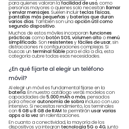
para quienes valoran la
facilidad de uso
, como
personas mayores o quienes solo necesitan
llamar
y enviar mensajes
. Suelen incluir
teclas físicas
,
pantallas más pequeñas
y
baterías que duran
varios días
. También son una
opción útil como
segundo dispositivo
.
Muchos de estos móviles incorporan
funciones
prácticas
como
botón SOS
,
volumen alto
o
menú
simplificado
. Son
resistentes
y
fáciles de usar
, sin
distracciones ni configuraciones complejas. Si
buscas un
terminal fiable
para el día a día, esta
categoría cubre todas esas necesidades.
¿En qué fijarte al elegir un teléfono
móvil?
Al elegir un móvil es fundamental fijarse en la
batería
. En nuestro catálogo verás modelos con
capacidades de
5.000 mAh o más
, pensados
para ofrecer
autonomía de sobra
incluso con uso
intensivo. Si necesitas rendimiento, los terminales
con
6 GB u 8 GB de RAM
te permitirán
usar varias
apps a la vez
sin ralentizaciones.
En cuanto a conectividad, la mayoría de los
dispositivos ya integran
tecnología 5G o 4G
, junto