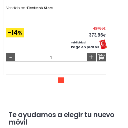
Vendido por
Electronix Store
Antes
437,99
€
-14
%
373,86
€
Publicidad.
Pago en plazos.
-
+
Te ayudamos a elegir tu nuevo
móvil