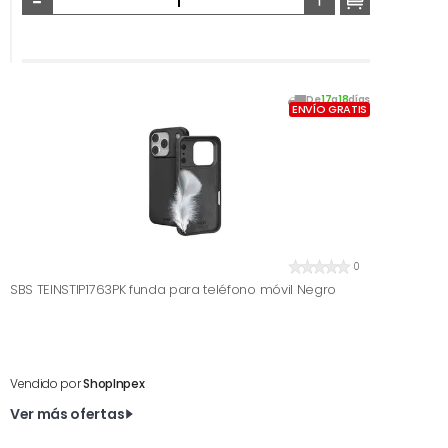
De
17
a
18
días
ENVÍO GRATIS
0
SBS TEINSTIP1763PK funda para teléfono móvil Negro
Vendido por
ShopInpex
Ver más ofertas