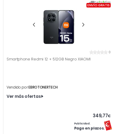
De
2
a
3
días
ENVÍO GRATIS
0
Smartphone Redmi 12 + 512GB Negro XIAOMI
Vendido por
EBROTONERTECH
Ver más ofertas
349,77
€
Publicidad.
Pago en plazos.