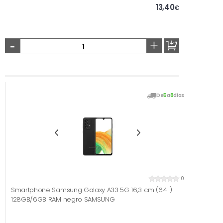
13,40
€
-
+
De
5
a
8
días
0
Smartphone Samsung Galaxy A33 5G 16,3 cm (6.4'')
128GB/6GB RAM negro SAMSUNG