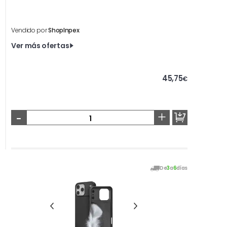
Vendido por
ShopInpex
Ver más ofertas
45,75
€
-
+
De
3
a
6
días