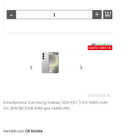
-
+
De
2
a
6
días
ENVÍO GRATIS
0
Smartphone Samsung Galaxy S24+(6.7'') 5G 4900 mAh
Gri 256GB/12GB RAM gris SAMSUNG
Vendido por
QK Mobile