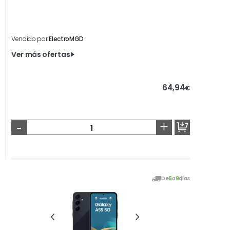
Vendido por
ElectroMGD
Ver más ofertas
64,94
€
-
+
De
6
a
9
días