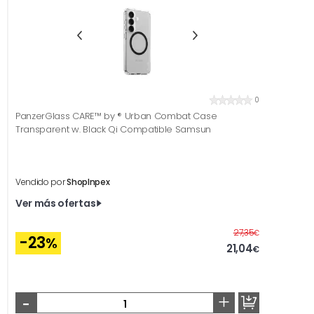
0
PanzerGlass CARE™ by ® Urban Combat Case
Transparent w. Black Qi Compatible Samsun
Vendido por
ShopInpex
Ver más ofertas
Antes
27,35
€
-23
%
21,04
€
-
+