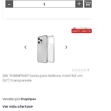
-
+
De
17
a
18
días
ENVÍO GRATIS
0
SBS TESKINIP1661T funda para teléfono móvil 15,5 cm
(6.1'') Transparente
Vendido por
ShopInpex
Ver más ofertas