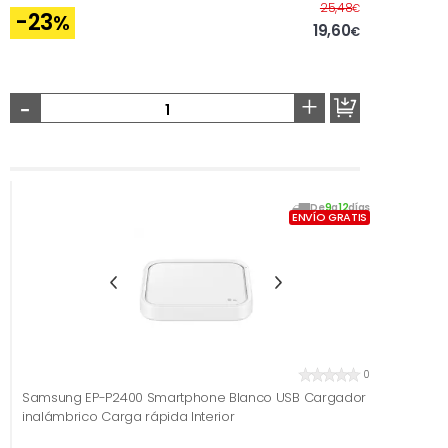
Antes
25,48
€
-23
%
19,60
€
-
+
De
9
a
12
días
ENVÍO GRATIS
0
Samsung EP-P2400 Smartphone Blanco USB Cargador
inalámbrico Carga rápida Interior