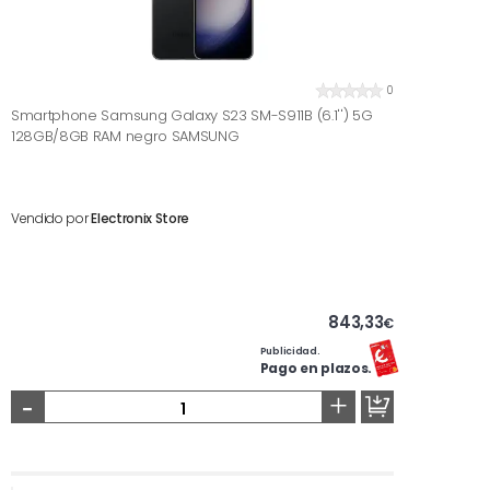
0
Smartphone Samsung Galaxy S23 SM-S911B (6.1'') 5G
128GB/8GB RAM negro SAMSUNG
Vendido por
Electronix Store
843,33
€
Publicidad.
Pago en plazos.
-
+