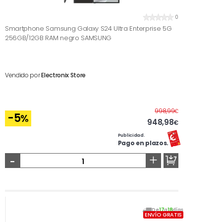
0
Smartphone Samsung Galaxy S24 Ultra Enterprise 5G
256GB/12GB RAM negro SAMSUNG
Vendido por
Electronix Store
Antes
998,99
€
-5
%
948,98
€
Publicidad.
Pago en plazos.
-
+
De
17
a
18
días
ENVÍO GRATIS