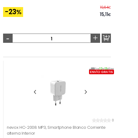
Antes
19,64
€
-23
%
15,11
€
-
+
De
12
a
13
días
ENVÍO GRATIS
0
nevox HC-2008 MP3, Smartphone Blanco Corriente
alterna Interior