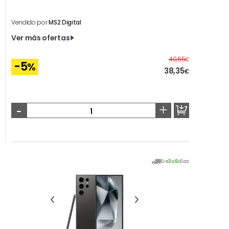
Vendido por
MS2 Digital
Ver más ofertas
Antes
40,65
€
-5
%
38,35
€
-
+
De
3
a
6
días