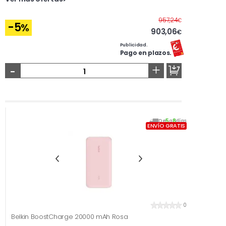
Antes
957,24
€
-5
%
903,06
€
Publicidad.
Pago en plazos.
-
+
De
5
a
8
días
ENVÍO GRATIS
0
Belkin BoostCharge 20000 mAh Rosa