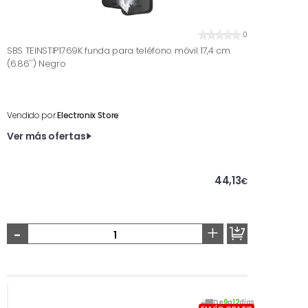
0
SBS TEINSTIP1769K funda para teléfono móvil 17,4 cm
(6.86'') Negro
Vendido por
Electronix Store
Ver más ofertas
44,13
€
-
+
De
9
a
12
días