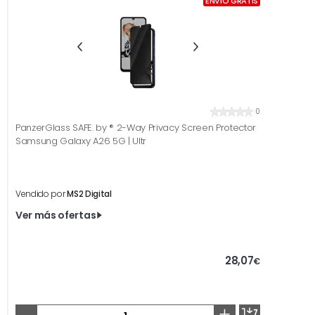
ENVÍO GRATIS
0
PanzerGlass SAFE. by ® 2-Way Privacy Screen Protector
Samsung Galaxy A26 5G | Ultr
Vendido por
MS2 Digital
Ver más ofertas
28,07
€
-
+