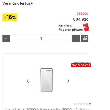
Ver más ofertas
Antes
965,90
€
-16
%
804,92
€
Publicidad.
Pago en plazos.
-
+
De
3
a
4
días
ENVÍO GRATIS
0
Varta Energy 20000 Polímero de litio 20000 mAh Negro,