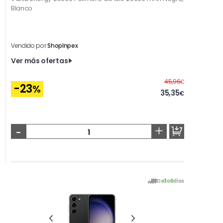
Blanco
Vendido por
ShopInpex
Ver más ofertas
Antes
45,96
€
-23
%
35,35
€
-
+
De
3
a
6
días