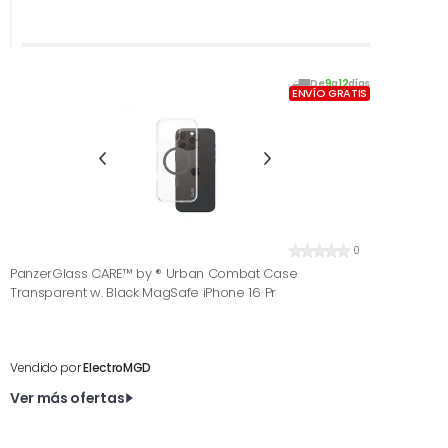
De
9
a
12
días
ENVÍO GRATIS
0
PanzerGlass CARE™ by ® Urban Combat Case
Transparent w. Black MagSafe iPhone 16 Pr
Vendido por
ElectroMGD
Ver más ofertas