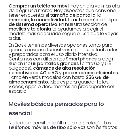
Comprar un teléfono móvil
hoy en día va más allá
de elegir una marca. Hay aspectos que conviene
tener en cuenta: el
tamaño de pantalla
, la
memoria
, la
conectividad
, la
autonomía
o el
tipo
de sistema operativo
. En nuestra sección de
moviles y telefonia
te ayudamos a elegir el
modelo más adecuado según el uso que le vayas
a dar.
En Eroski tenemos diversas opciones tanto para
quienes buscan dispositivos rápidos, actualizados
y preparados para el uso diario intensivo.
Contamos con diferentes
Smartphones
a elegir.
Suelen incluir
pantallas grandes
(entre 6,2 y 6,8
pulgadas),
cámaras de alta resolución
,
conectividad 4G o 5G
y
procesadores eficientes
.
También verás modelos con hasta
256 GB de
almacenamiento
, ideales para guardar fotos,
vídeos, apps o documentos sin preocuparte del
espacio.
Móviles básicos pensados para lo
esencial
No todos necesitan lo último en tecnología. Los
teléfonos móviles de tipo sólo voz
son perfectos