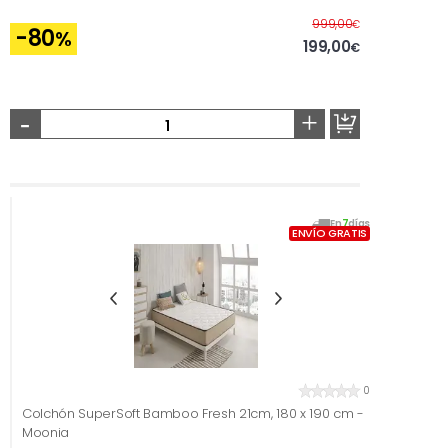
Antes
999,00
€
-80
%
199,00
€
-
+
En
7
días
ENVÍO GRATIS
0
Colchón SuperSoft Bamboo Fresh 21cm, 180 x 190 cm -
Moonia