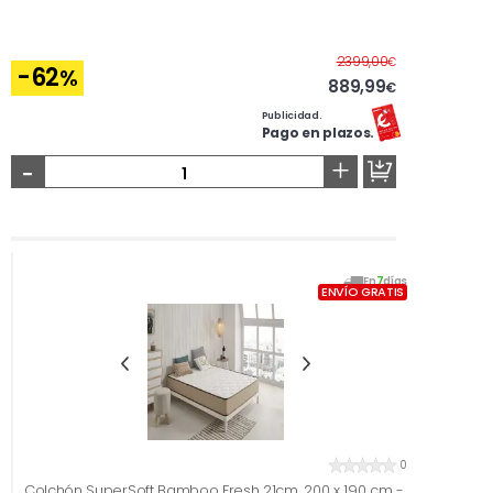
Antes
2399,00
€
-62
%
889,99
€
Publicidad.
Pago en plazos.
-
+
En
7
días
ENVÍO GRATIS
0
Colchón SuperSoft Bamboo Fresh 21cm, 200 x 190 cm -