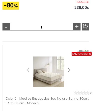
Antes
1209,00
€
-80
%
239,00
€
-
+
En
7
días
ENVÍO GRATIS
0
Colchón Muelles Ensacados Eco Nature Spring 30cm,
105 x 180 cm -Moonia