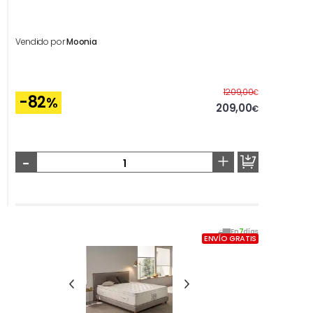
Vendido por
Moonia
Antes
1209,00
€
-82
%
209,00
€
-
+
En
7
días
ENVÍO GRATIS