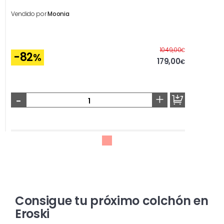
Vendido por
Moonia
Antes
1049,00
€
-82
%
179,00
€
-
+
Consigue tu próximo colchón en
Eroski