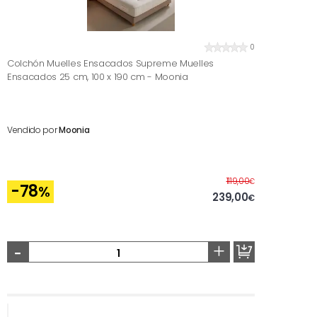
0
Colchón Muelles Ensacados Supreme Muelles
Ensacados 25 cm, 100 x 190 cm - Moonia
Vendido por
Moonia
Antes
1119,00
€
-78
%
239,00
€
-
+