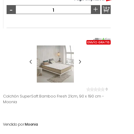
-
+
En
4
días
ENVÍO GRATIS
0
Colchón SuperSoft Bamboo Fresh 21cm, 90 x 190 cm -
Moonia
Vendido por
Moonia