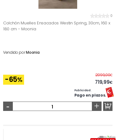
0
Colchón Muelles Ensacados Westin Spring, 30cm, 160 x
180 cm - Moonia
Vendido por
Moonia
Antes
2099,00
€
-65
%
719,99
€
Publicidad.
Pago en plazos.
-
+
En
7
días