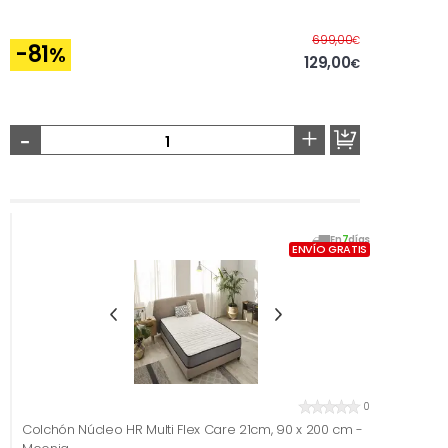
Antes
699,00
€
-81
%
129,00
€
-
+
En
7
días
ENVÍO GRATIS
0
Colchón Núcleo HR Multi Flex Care 21cm, 90 x 200 cm -