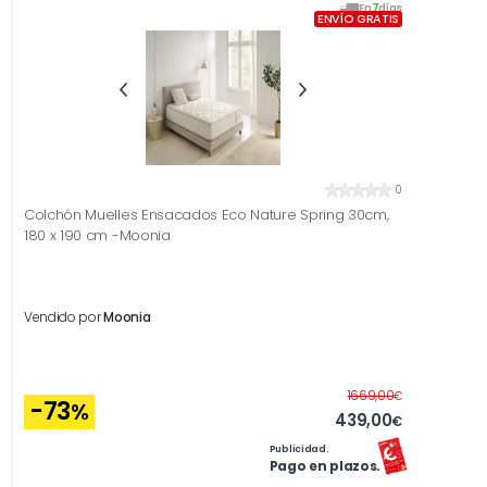
En
7
días
ENVÍO GRATIS
0
Colchón Muelles Ensacados Eco Nature Spring 30cm,
180 x 190 cm -Moonia
Vendido por
Moonia
Antes
1669,00
€
-73
%
439,00
€
Publicidad.
Pago en plazos.