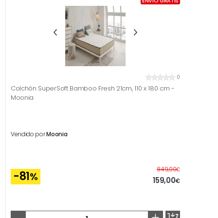
ENVÍO GRATIS
0
Colchón SuperSoft Bamboo Fresh 21cm, 110 x 180 cm -
Moonia
Vendido por
Moonia
Antes
849,00
€
-81
%
159,00
€
-
+