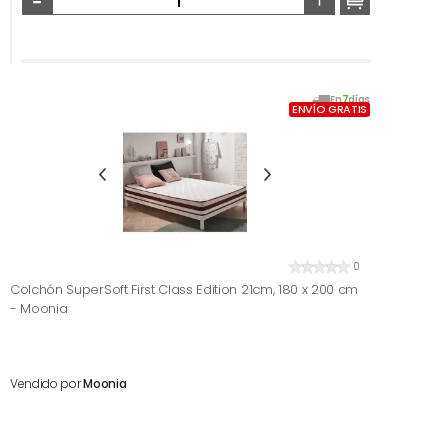
En
7
días
ENVÍO GRATIS
0
Colchón SuperSoft First Class Edition 21cm, 180 x 200 cm
- Moonia
Vendido por
Moonia