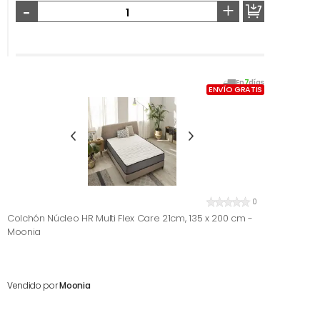
-
+
En
7
días
ENVÍO GRATIS
0
Colchón Núcleo HR Multi Flex Care 21cm, 135 x 200 cm -
Moonia
Vendido por
Moonia