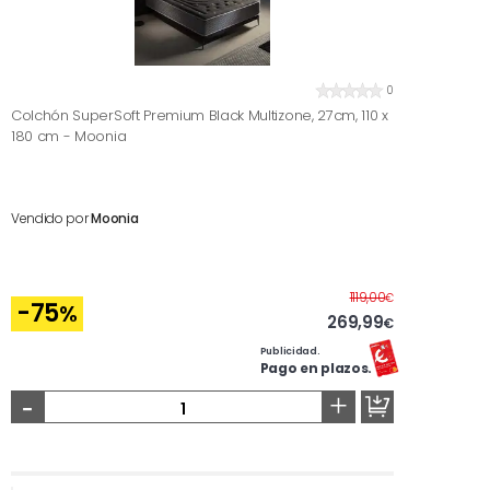
0
Colchón SuperSoft Premium Black Multizone, 27cm, 110 x
180 cm - Moonia
Vendido por
Moonia
Antes
1119,00
€
-75
%
269,99
€
Publicidad.
Pago en plazos.
-
+