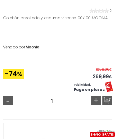
0
Colchón enrollado y espuma viscosa 90x190 MOONIA
Vendido por
Moonia
Antes
1059,00
€
-74
%
269,99
€
Publicidad.
Pago en plazos.
-
+
En
7
días
ENVÍO GRATIS