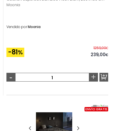
Moonia
Vendido por
Moonia
Antes
1259,00
€
-81
%
239,00
€
-
+
En
7
días
ENVÍO GRATIS