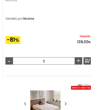
Moonia
Vendido por
Moonia
Antes
749,00
€
-81
%
139,00
€
-
+
En
7
días
ENVÍO GRATIS