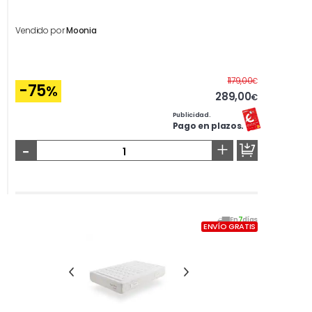
Vendido por
Moonia
Antes
1179,00
€
-75
%
289,00
€
Publicidad.
Pago en plazos.
-
+
En
7
días
ENVÍO GRATIS