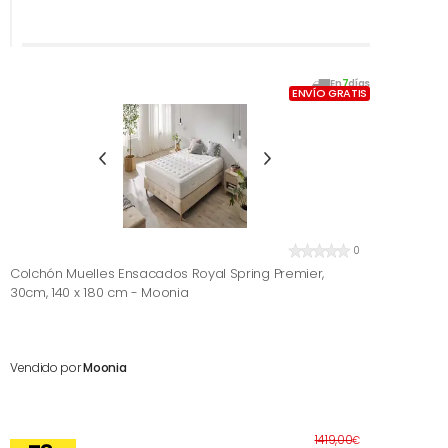
En
7
días
ENVÍO GRATIS
0
Colchón Muelles Ensacados Royal Spring Premier,
30cm, 140 x 180 cm - Moonia
Vendido por
Moonia
Antes
1419,00
€