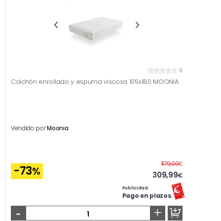
0
Colchón enrollado y espuma viscosa 105x180 MOONIA
Vendido por
Moonia
Antes
1179,00
€
-73
%
309,99
€
Publicidad.
Pago en plazos.
-
+