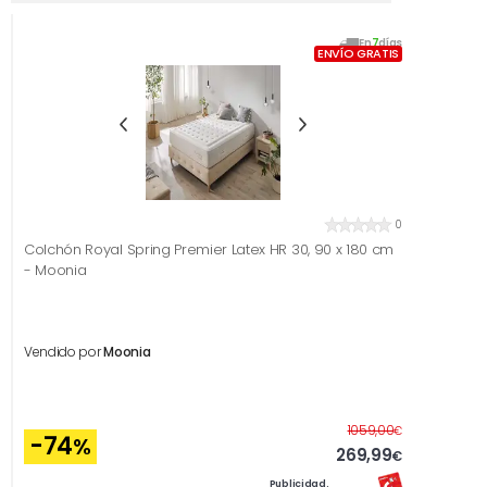
En
7
días
ENVÍO GRATIS
0
Colchón Royal Spring Premier Latex HR 30, 90 x 180 cm
- Moonia
Vendido por
Moonia
Antes
1059,00
€
-74
%
269,99
€
Publicidad.