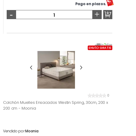
Pago en plazos.
-
+
En
7
días
ENVÍO GRATIS
0
Colchón Muelles Ensacados Westin Spring, 30cm, 200 x
200 cm - Moonia
Vendido por
Moonia