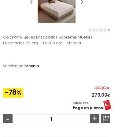
0
Colchón Muelles Ensacados Supreme Muelles
Ensacados 25 cm, 110 x 200 cm - Moonia
Vendido por
Moonia
Antes
1299,00
€
-78
%
279,00
€
Publicidad.
Pago en plazos.
-
+