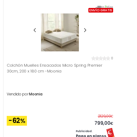
En
7
días
ENVÍO GRATIS
0
Colchón Muelles Ensacados Micro Spring Premier
30cm, 200 x 180 cm -Moonia
Vendido por
Moonia
Antes
2129,00
€
-62
%
799,00
€
Publicidad.
Pago en plazos.